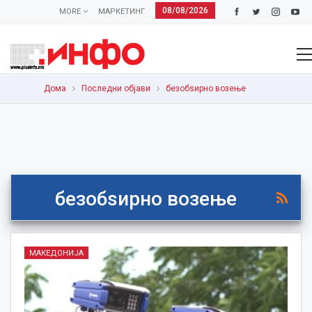
08/08/2026
MORE
МАРКЕТИНГ
Дома
Последни објави
безобѕирно возење
безобѕирно возење
МАКЕДОНИЈА