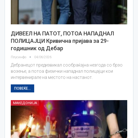
ДИВЕЕЛ НА ПАТОТ, ПОТОА НАПАДНАЛ
ПОЛИЦАЈЦИ Кривична пријава за 29-
годишник од Дебар
Плусинфо
04/06/2026
Дебранецот предизвикал сообраќајна незгода со брзо
возење, а потоа физички нападнал полицајци кои
интервенирале на местото на настанот.
ПОВЕЌЕ...
МАКЕДОНИЈА