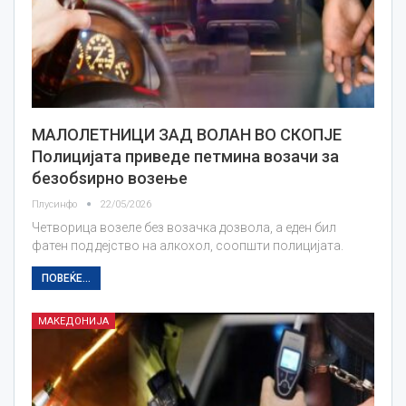
МАЛОЛЕТНИЦИ ЗАД ВОЛАН ВО СКОПЈЕ
Полицијата приведе петмина возачи за
безобѕирно возење
Плусинфо
22/05/2026
Четворица возеле без возачка дозвола, а еден бил
фатен под дејство на алкохол, соопшти полицијата.
ПОВЕЌЕ...
МАКЕДОНИЈА