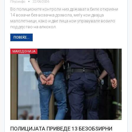
Плусинфо
22/06/2026
Во полициските контроли низ државата биле откриени
14 возачи без возачка дозвола, меѓу кои двајца
малолетници, како и две лица кои управувале возило
под дејство на алкохол.
ПОВЕЌЕ...
МАКЕДОНИЈА
ПОЛИЦИЈАТА ПРИВЕДЕ 13 БЕЗОБЅИРНИ