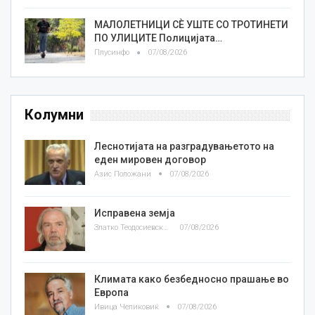
МАЛОЛЕТНИЦИ СÈ УШТЕ СО ТРОТИНЕТИ
ПО УЛИЦИТЕ Полицијата…
Плусинфо
07/08/2026
Колумни
Леснотијата на разградувањетото на
еден мировен договор
Азис Положани
07/08/2026
Исправена земја
Златко Теодосиевски
07/08/2026
Климата како безбедносно прашање во
Европа
Ивица Челиковиќ
07/08/2026