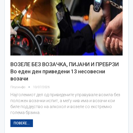
ВОЗЕЛЕ БЕЗ ВОЗАЧКА, ПИЈАНИ И ПРЕБРЗИ
Во еден ден приведени 13 несовесни
возачи
Плусинфо
10/07/2026
Најголемиот дел од приведените управувале возила без
положен возачки испит, а меѓу нив има и возачи кои
биле под дејство на алкохол и возеле со екстремно
голема брзина.
ПОВЕЌЕ...