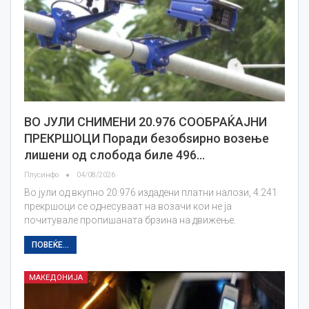
ВО ЈУЛИ СНИМЕНИ 20.976 СООБРАЌАЈНИ
ПРЕКРШОЦИ Поради безобѕирно возење
лишени од слобода биле 496…
Плусинфо
04/08/2026
Во јули од вкупно 20.976 издадени платни налози, 4.241
прекршоци се однесуваат на возачи кои не ја
почитувале пропишаната брзина на движење.
ПОВЕЌЕ...
МАКЕДОНИЈА