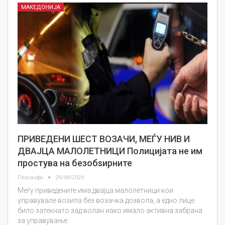
МАКЕДОНИЈА
ПРИВЕДЕНИ ШЕСТ ВОЗАЧИ, МЕЃУ НИВ И
ДВАЈЦА МАЛОЛЕТНИЦИ Полицијата не им
простува на безобѕирните
Плусинфо
29/06/2026
Меѓу приведените има двајца малолетници кои
управувале возила без возачка дозвола, а едно лице
било затекнато зад волан иако имало активна забрана
за управување.