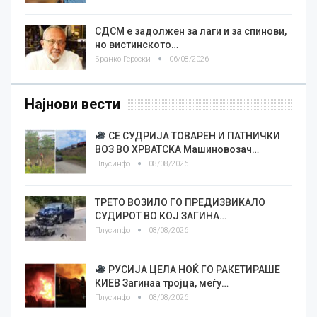
СДСМ е задолжен за лаги и за спинови,
но вистинското…
Бранко Героски
06/08/2026
Најнови вести
СЕ СУДРИЈА ТОВАРЕН И ПАТНИЧКИ
ВОЗ ВО ХРВАТСКА Машиновозач…
Плусинфо
08/08/2026
ТРЕТО ВОЗИЛО ГО ПРЕДИЗВИКАЛО
СУДИРОТ ВО КОЈ ЗАГИНА…
Плусинфо
08/08/2026
РУСИЈА ЦЕЛА НОЌ ГО РАКЕТИРАШЕ
КИЕВ Загинаа тројца, меѓу…
Плусинфо
08/08/2026