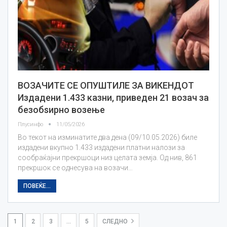
ВОЗАЧИТЕ СЕ ОПУШТИЛЕ ЗА ВИКЕНДОТ
Издадени 1.433 казни, приведен 21 возач за
безобѕирно возење
Плусинфо
11/05/2026
Во текот на изминатите два дена (09/10.05.2026) биле
издадени вкупно 1.433 издадени платни налози за
сообраќајни прекршоци низ целата земја. Од нив, 861
прекршок се однесува на возачи…
ПОВЕЌЕ...
1
2
3
…
5
СЛЕДНО