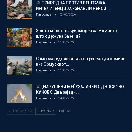
ПРИРОДНА ПРОТИВ ВЕШТАЧКА
ИНТЕЛИГЕНЦИЈА • ЗНАЕ ЛИ НЕКОЈ…
Панорама
02/08/2026
Зошто мажот е љубоморен на момчето
што одржува базени?
Плусинфо
21/07/2026
Само македонски танкер успеал да помине
низ Ормускиот…
Плусинфо
21/07/2026
„НАРУШЕНИ МЕЃУЗАЈАЧКИ ОДНОСИ“ ВО
КУНОВО Два зајаци…
Плусинфо
24/05/2026
ПРЕТХОДНО
СЛЕДНО
1 of 169