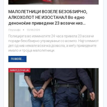
МАЛОЛЕТНИЦИ ВОЗЕЛЕ БЕЗОБЅИРНО,
АЛКОХОЛОТ НЕ ИЗОСТАНАЛ Во едно
деноноќие приведени 23 возачи низ…
Плусинфо
10/06/2026
Полицијата во изминатите 24 часа привела 23 возачи
поради безобѕирно управување со возило. Најголемиот
дел од нив немале возачка дозвола, а меѓу приведените
имало и тројца малолетници.
ПОВЕЌЕ...
МАКЕДОНИЈА