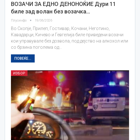
ВОЗАЧИ ЗА ЕДНО ДЕНОНОЌИЕ Дури 11
биле зад волан без возачка…
Плусинфо
19/06/2026
Во Скопје, Прилеп, Гостивар, Кочани, Неготино,
Кавадарци, Кичево и Гевгелија биле приведени возачи
кои управувале без дозвола, под дејство на алкохол или
со брзина поголема од…
ПОВЕЌЕ...
ИЗБОР