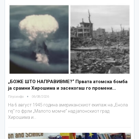
„БОЖЕ ШТО НАПРАВИВМЕ?“ Првата атомска бомба
ја срамни Хирошима и засекогаш го промени…
Плусинфо
06/08/2026
На 6 август 1945 година американскиот екипаж на „Енола
геј“ го фрли „Малото момче“ над јапонскиот град
Хирошима и…