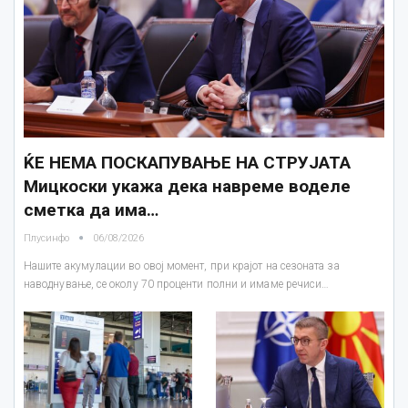
ЌЕ НЕМА ПОСКАПУВАЊЕ НА СТРУЈАТА
Мицкоски укажа дека навреме воделе
сметка да има…
Плусинфо
06/08/2026
Нашите акумулации во овој момент, при крајот на сезоната за
наводнување, се околу 70 проценти полни и имаме речиси…