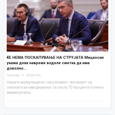
ЌЕ НЕМА ПОСКАПУВАЊЕ НА СТРУЈАТА Мицкоски
укажа дека навреме воделе сметка да има
доволно…
Плусинфо
06/08/2026
Нашите акумулации во овој момент, при крајот на
сезоната за наводнување, се околу 70 проценти полни и
имаме речиси…