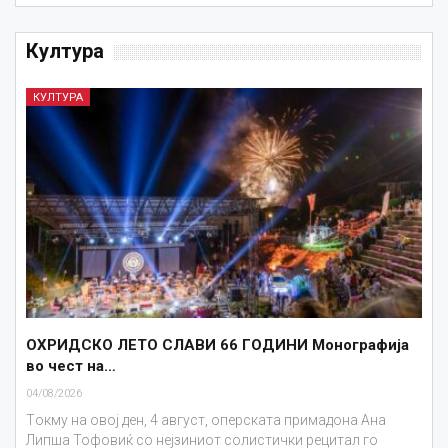
Култура
КУЛТУРА
ОХРИДСКО ЛЕТО СЛАВИ 66 ГОДИНИ Монографија
во чест на…
04/08/2026
Tокму на овој ден, 4 август, оперската примадона Ана
Липша Тофовиќ со нејзиниот солистички рецитал го