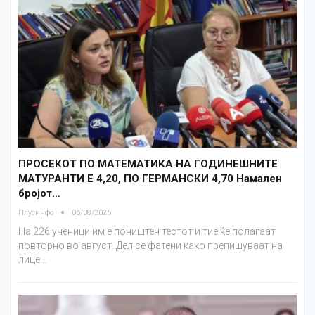
ПРОСЕКОТ ПО МАТЕМАТИКА НА ГОДИНЕШНИТЕ
МАТУРАНТИ Е 4,20, ПО ГЕРМАНСКИ 4,70 Намален
бројот…
Плусинфо
06/08/2026
На 226 ученици им е поништен тестот и тие ќе полагаат
повторно во август. Дел се фатени како препишуваат на
лице…