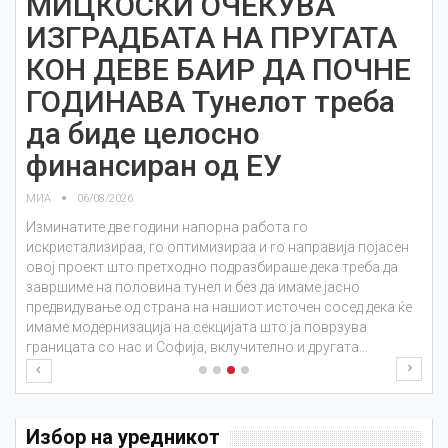
МИЦКОСКИ ОЧЕКУВА
ИЗГРАДБАТА НА ПРУГАТА
КОН ДЕВЕ БАИР ДА ПОЧНЕ
ГОДИНАВА Тунелот треба
да биде целосно
финансиран од ЕУ
МИА
06/08/2026
Изминатите две години напорна работа го
искристализираа, го оптимизираа и го направија појасен
овој проект што претходно подразбираше дека треба да
завршиме на половина тунел и без да имаме јасно
предвидување од страна на нашиот источен сосед дека ќе
имаме модернизација на секцијата што ја поврзува
границата со нас и Софија, вклучително и другата…
Избор на уредникот