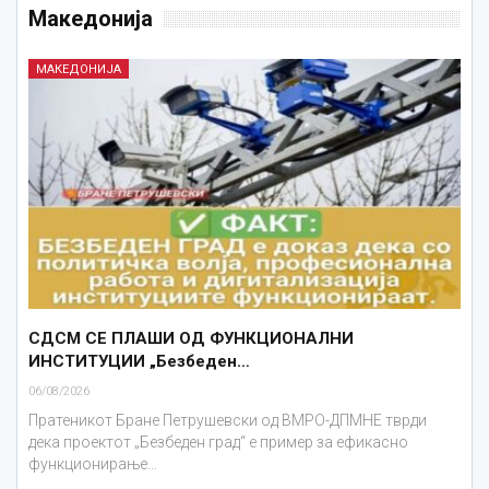
Македонија
МАКЕДОНИЈА
СДСМ СЕ ПЛАШИ ОД ФУНКЦИОНАЛНИ
ИНСТИТУЦИИ „Безбеден…
06/08/2026
Пратеникот Бране Петрушевски од ВМРО-ДПМНЕ тврди
дека проектот „Безбеден град“ е пример за ефикасно
функционирање…