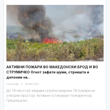
АКТИВНИ ПОЖАРИ ВО МАКЕДОНСКИ БРОД И ВО
СТРУМИЧКО Огнот зафати шуми, стрништа и
депонии на…
Плусинфо
06/08/2026
До 18 часот во земјава се регистрирани 18 пожари на
отворен простор. Активни остануваат пожарите кај
Грешница во…