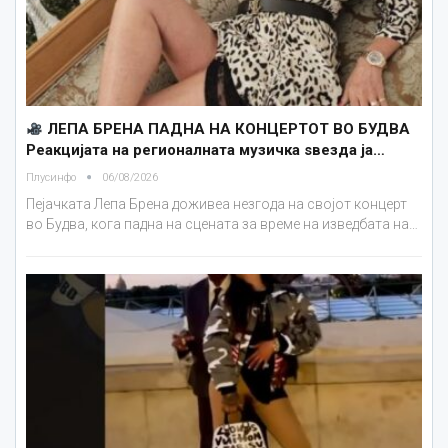
ЛЕПА БРЕНА ПАДНА НА КОНЦЕРТОТ ВО БУДВА
Реакцијата на регионалната музичка ѕвезда ја…
Плусинфо
06/08/2026
Пејачката Лепа Брена доживеа незгода на својот концерт
во Будва, кога падна на сцената за време на изведбата на…