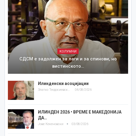
КОЛУМНИ
СДСМ е задолжен за лаги и за спинови, но
вистинското…
Илинденски асоцијации
Златко Теодосиевски
04/08/2026
ИЛИНДЕН 2026 • ВРЕМЕ Е МАКЕДОНИЈА
ДА…
Јове Кекеновски
03/08/2026