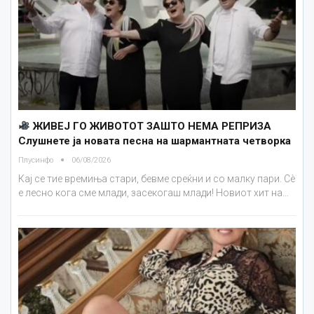
ЖИВЕЈ ГО ЖИВОТОТ ЗАШТО НЕМА РЕПРИЗА
Слушнете ја новата песна на шармантната четворка
Плусинфо
06/08/2026
Кај се тие времиња стари, бевме среќни и со малку пари. Сè
е лесно кога сме млади, засекогаш млади! Новиот хит на…