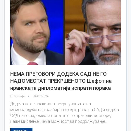
НЕМА ПРЕГОВОРИ ДОДЕКА САД НЕ ГО
НАДОМЕСТАТ ПРЕКРШЕНОТО Шефот на
иранската дипломатија испрати порака
Плусинфо
09/08/2026
Додека не се прекинат прекршувањата на
меморандумот за разбирање од страна на САД и додека
САД не го надоместат она што го прекршиле, според
наше мислење, нема можност за продолжување…