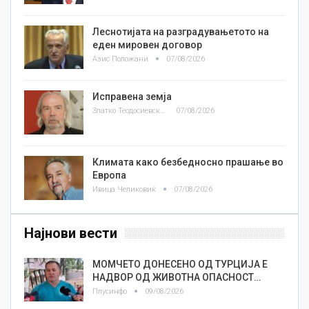
Леснотијата на разградувањетото на
еден мировен договор
Азис Положани
07/08/2026
Исправена земја
Златко Теодосиевски
07/08/2026
Климата како безбедносно прашање во
Европа
Ивица Челиковиќ
07/08/2026
Најнови вести
МОМЧЕТО ДОНЕСЕНО ОД ТУРЦИЈА Е
НАДВОР ОД ЖИВОТНА ОПАСНОСТ…
Плусинфо
09/08/2026