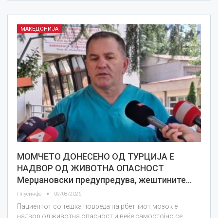
МАКЕДОНИЈА
МОМЧЕТО ДОНЕСЕНО ОД ТУРЦИЈА Е
НАДВОР ОД ЖИВОТНА ОПАСНОСТ
Мерџановски предупредува, жештините…
Плусинфо
09/08/2026
Пациентот со тешка повреда на рбетниот мозок е
надвор од животна опасност и веќе самостојно се