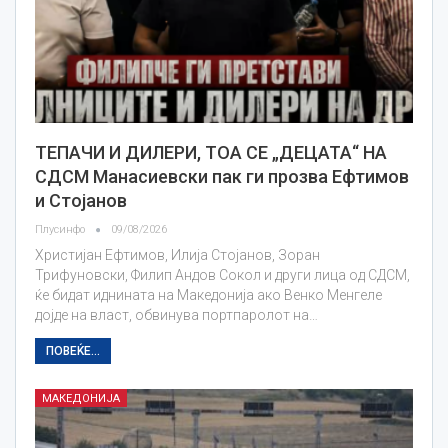
TEПАЧИ И ДИЛЕРИ, ТОА СЕ „ДЕЦАТА“ НА
СДСМ Манасиевски пак ги прозва Ефтимов
и Стојанов
Плусинфо
09/08/2026
Христијан Ефтимов, Илија Стојанов, Зоран
Трифуновски, Филип Андов Сокол и други лица од СДСМ,
ќе бидат иднината на Македонија ако Венко Менгеле
дојде на власт, обвинува портпаролот на…
ПОВЕЌЕ...
МАКЕДОНИЈА