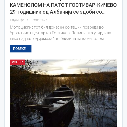
КАМЕНОЛОМ НА ПАТОТ ГОСТИВАР-КИЧЕВО
29-годишник од Албанија се здоби со…
Плусинфо
09/08/2026
Мотоциклистот бил донесен со тешки повреди во
Ургентниот центар во Гостивар. Полицијата утврдила
дека паднал од „јамаха“ во близина на каменолом.
ПОВЕЌЕ...
ИЗБОР