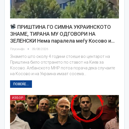
ПРИШТИНА ГО СИМНА УКРАИНСКОТО
ЗНАМЕ, ТИРАНА МУ ОДГОВОРИ НА
ЗЕЛЕНСКИ Нема паралела меѓу Косово и…
Плусинфо
09/08/2026
Знамето што околу 4 години стоеше во центарот на
Приштина било отстрането по ставот на Киев за
Косово. Албанското МНР потоа порача дека случаите
на Косово и на Украина имаат сосема…
ПОВЕЌЕ...
ИЗБОР