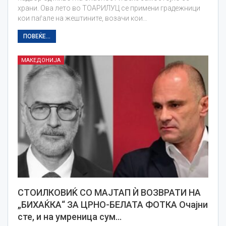
храни. Ова лето во ТОАРИЛУЦ се примени градежници
кои паѓале на жештините, возачи кои…
ПОВЕЌЕ...
МАКЕДОНИЈА
СТОИЛКОВИЌ СО МАЈТАП Ѝ ВОЗВРАТИ НА
„БИХАЌКА“ ЗА ЦРНО-БЕЛАТА ФОТКА Очајни
сте, и на умреница сум…