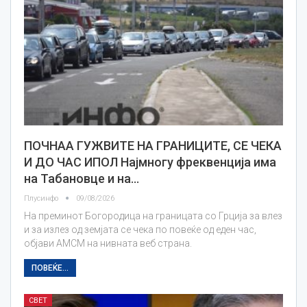
ПОЧНАА ГУЖВИТЕ НА ГРАНИЦИТЕ, СЕ ЧЕКА
И ДО ЧАС ИПОЛ Најмногу фреквенција има
на Табановце и на…
Плусинфо
09/08/2026
На преминот Богородица на границата со Грција за влез
и за излез од земјата се чека по повеќе од еден час,
објави АМСМ на нивната веб страна.
ПОВЕЌЕ...
СВЕТ