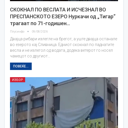
СКОКНАЛ ПО ВЕСЛАТА И ИСЧЕЗНАЛ ВО
ПРЕСПАНСКОТО ЕЗЕРО Нуркачи од „Тигар“
трагаат по 71-годишен…
Плусинфо
09/08/2026
Двајца рибари излегле на брегот, а уште двајца останале
во езерото кај Сливница. Едниот скокнал по паднатите
весла и не излегол од водата, додека ветерот го носел
чамецот со другиот…
ПОВЕЌЕ...
ИЗБОР