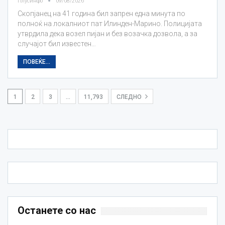
Плусинфо
09/08/2026
Скопјанец на 41 година бил запрен една минута по
полноќ на локалниот пат Илинден-Марино. Полицијата
утврдила дека возел пијан и без возачка дозвола, а за
случајот бил известен…
ПОВЕЌЕ...
1
2
3
…
11,793
СЛЕДНО
Останете со нас