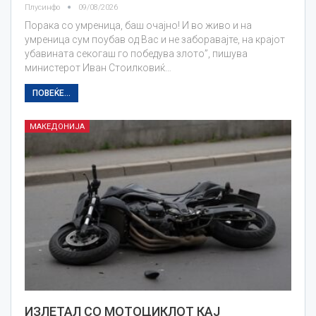
Плусинфо
09/08/2026
Порака со умреница, баш очајно! И во живо и на
умреница сум поубав од Вас и не заборавајте, на крајот
убавината секогаш го победува злото”, пишува
министерот Иван Стоилковиќ…
ПОВЕЌЕ...
МАКЕДОНИЈА
ИЗЛЕТАЛ СО МОТОЦИКЛОТ КАЈ