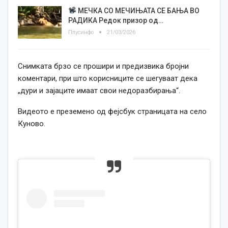
МЕЧКА СО МЕЧИЊАТА СЕ БАЊА ВО
РАДИКА Редок призор од…
Плусинфо
21/03/2026
Снимката брзо се прошири и предизвика бројни
коментари, при што корисниците се шегуваат дека
„дури и зајаците имаат свои недоразбирања“.
Видеото е преземено од фејсбук страницата на село
Куново.