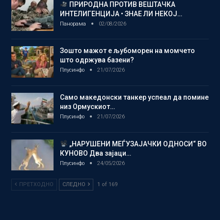
ПРИРОДНА ПРОТИВ ВЕШТАЧКА
ИНТЕЛИГЕНЦИЈА • ЗНАЕ ЛИ НЕКОЈ…
Панорама
02/08/2026
Зошто мажот е љубоморен на момчето
што одржува базени?
Плусинфо
21/07/2026
Само македонски танкер успеал да помине
низ Ормускиот…
Плусинфо
21/07/2026
„НАРУШЕНИ МЕЃУЗАЈАЧКИ ОДНОСИ“ ВО
КУНОВО Два зајаци…
Плусинфо
24/05/2026
ПРЕТХОДНО
СЛЕДНО
1 of 169