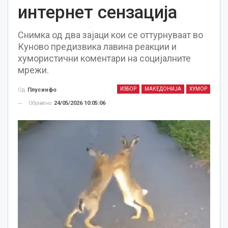
интернет сензација
Снимка од два зајаци кои се оттурнуваат во
Куново предизвика лавина реакции и
хумористични коментари на социјалните
мрежи.
ИЗБОР
МАКЕДОНИЈА
ХУМОР
Од
Плусинфо
Објавено
24/05/2026 10:05:06