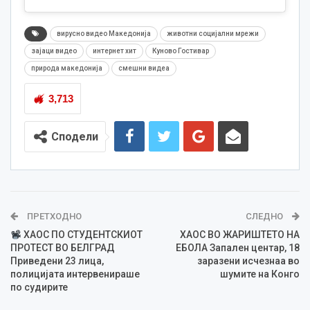
вирусно видео Македонија
животни социјални мрежи
зајаци видео
интернет хит
Куново Гостивар
природа македонија
смешни видеа
3,713
Сподели
ПРЕТХОДНО
СЛЕДНО
ХАОС ПО СТУДЕНТСКИОТ
ХАОС ВО ЖАРИШТЕТО НА
ПРОТЕСТ ВО БЕЛГРАД
ЕБОЛА Запален центар, 18
Приведени 23 лица,
заразени исчезнаа во
полицијата интервенираше
шумите на Конго
по судирите