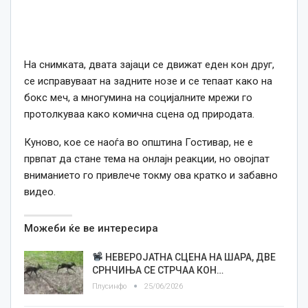
На снимката, двата зајаци се движат еден кон друг,
се исправуваат на задните нозе и се тепаат како на
бокс меч, а многумина на социјалните мрежи го
протолкуваа како комична сцена од природата.
Куново, кое се наоѓа во општина Гостивар, не е
првпат да стане тема на онлајн реакции, но овојпат
вниманието го привлече токму ова кратко и забавно
видео.
Можеби ќе ве интересира
НЕВЕРОЈАТНА СЦЕНА НА ШАРА, ДВЕ
СРНЧИЊА СЕ СТРЧАА КОН…
Плусинфо
25/06/2026