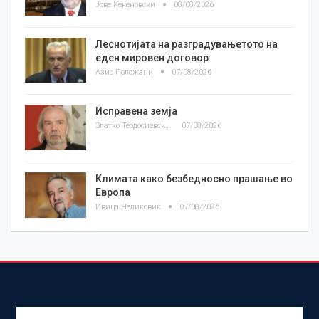
Јове Кекеновски
08/08/2026
Леснотијата на разградувањетото на
еден мировен договор
Азис Положани
07/08/2026
Исправена земја
Златко Теодосиевски
07/08/2026
Климата како безбедносно прашање во
Европа
Ивица Челиковиќ
07/08/2026