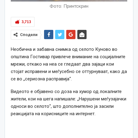
Фото: Принтскрин
3,713
Сподели
Необична и забавна снимка од селото Куново во
општина Гостивар привлече внимание на социјалните
мрежи, откако на неа се гледаат два зајаци кои
стојат исправени и меѓусебно се оттурнуваат, како да
се во „сериозна расправија“.
Видеото е објавено со доза на хумор од локалните
жители, кои на шега напишале: „Нарушени меѓузајачки
односи во селото“, што дополнително ја засили
реакцијата на корисниците на интернет.