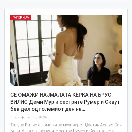
ГАЛЕРИЈА
СЕ ОМАЖИ НАЈМАЛАТА ЌЕРКА НА БРУС
ВИЛИС Деми Мур и сестрите Румер и Скаут
беа дел од големиот ден на…
Плусинфо
10/08/2026
Талула Вилис се омажи за музичарот Џастин Аси во Сан
Вали, Ајдахо, а нејзините сестри Румер и Скаут, како и