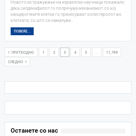
Новото истражување на израелски научници покажало
дека силденафилот го попречува механизмот со кој
канцерогените клетки го пренесуваат холестеролот во
клетката, со што се намалува…
ПОВЕЌЕ...
ПРЕТХОДНО
1
2
3
4
5
…
11,799
СЛЕДНО
Останете со нас