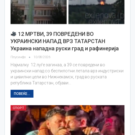
12 МРТВИ, 39 ПОВРЕДЕНИ ВО
УКРАИНСКИ НАПАД ВРЗ ТАТАРСТАН
Украина нападна руски град и рафинерија
Плусинфо
10/08/2026
Најмалку 12 луѓе загинаа, а 39 се повредени во
украински напад со беспилотни летала врз индустриски
и цивилни цели во Нижнекамск, град во руската
република Татарстан, објави…
ПОВЕЌЕ...
СПОРТ