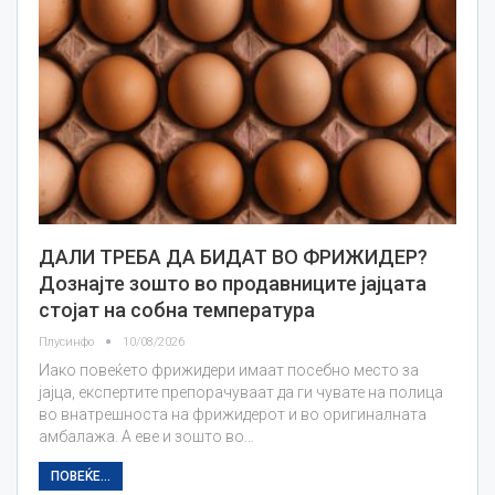
ДАЛИ ТРЕБА ДА БИДАТ ВО ФРИЖИДЕР?
Дознајте зошто во продавниците јајцата
стојат на собна температура
Плусинфо
10/08/2026
Иако повеќето фрижидери имаат посебно место за
јајца, експертите препорачуваат да ги чувате на полица
во внатрешноста на фрижидерот и во оригиналната
амбалажа. А еве и зошто во…
ПОВЕЌЕ...