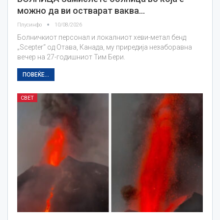
можно да ви остварат ваква…
Плусинфо
10/08/2026
Болничкиот персонал и локалниот хеви-метал бенд
„Scepter“ од Отава, Канада, му приредија незаборавна
вечер на 27-годишниот Тим Бери.
ПОВЕЌЕ...
СВЕТ