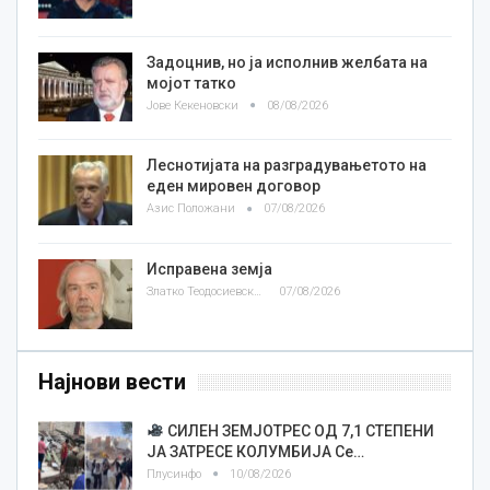
Задоцнив, но ја исполнив желбата на
мојот татко
Јове Кекеновски
08/08/2026
Леснотијата на разградувањетото на
еден мировен договор
Азис Положани
07/08/2026
Исправена земја
Златко Теодосиевски
07/08/2026
Најнови вести
СИЛЕН ЗЕМЈОТРЕС ОД 7,1 СТЕПЕНИ
ЈА ЗАТРЕСЕ КОЛУМБИЈА Се…
Плусинфо
10/08/2026