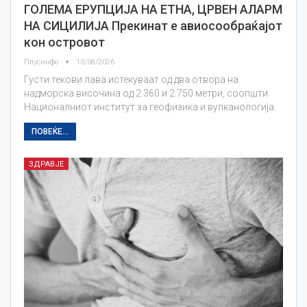
ГОЛЕМА ЕРУПЦИЈА НА ЕТНА, ЦРВЕН АЛАРМ
НА СИЦИЛИЈА Прекинат е авиосообраќајот
кон островот
Плусинфо
10/08/2026
Густи текови лава истекуваат од два отвора на
надморска височина од 2.360 и 2.750 метри, соопшти
Националниот институт за геофизика и вулканологија.
ПОВЕЌЕ...
ЗДРАВЈЕ