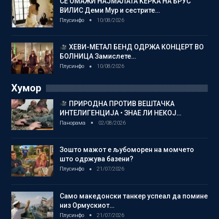
СЕ ОМАЖИ НАЈМАЛАТА ЌЕРКА НА БРУС
ВИЛИС Деми Мур и сестрите…
Плусинфо
10/08/2026
ХЕВИ-МЕТАЛ БЕНД ОДРЖА КОНЦЕРТ ВО
БОЛНИЦА Замислете…
Плусинфо
10/08/2026
Хумор
ПРИРОДНА ПРОТИВ ВЕШТАЧКА
ИНТЕЛИГЕНЦИЈА • ЗНАЕ ЛИ НЕКОЈ…
Панорама
02/08/2026
Зошто мажот е љубоморен на момчето
што одржува базени?
Плусинфо
21/07/2026
Само македонски танкер успеал да помине
низ Ормускиот…
Плусинфо
21/07/2026