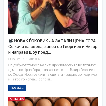
НОВАК ЃОКОВИЌ ЈА ЗАПАЛИ ЦРНА ГОРА
Се качи на сцена, запеа со Георгиев и Нигор
и направи шоу пред…
Плусинфо
10/08/2026
Најдобриот тенисер на сите времиња ужива во летниот
одмор во Црна Гора, а на концертот на Владо Георгиев
во Херцег Нови се качи на сцената и заедно со Георгиев
и Нигор го испеа „Тропски…
ПОВЕЌЕ...
АРТКУЈНА