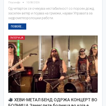
Плусинфо
10/08/2026
Од четврток се очекува нестабилност со пороен дожд,
засилен ветер и појава на грмежи, најави Управата за
хидрометеоролошки работи.
ПОВЕЌЕ...
ГАЛЕРИЈА
ХЕВИ-МЕТАЛ БЕНД ОДРЖА КОНЦЕРТ ВО
БОЛНИЦА Замислете болница во која е