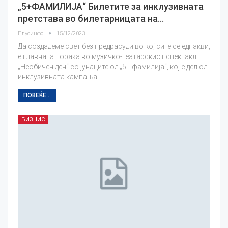
„5+ФАМИЛИЈА“ Билетите за инклузивната
претстава во билетарницата на…
Плусинфо
15/12/2023
Да создадеме свет без предрасуди во кој сите се еднакви,
е главната порака во музичко-театарскиот спектакл
„Необичен ден“ со јунаците од „5+ фамилија“, кој е дел од
инклузивната кампања…
ПОВЕЌЕ...
БИЗНИС