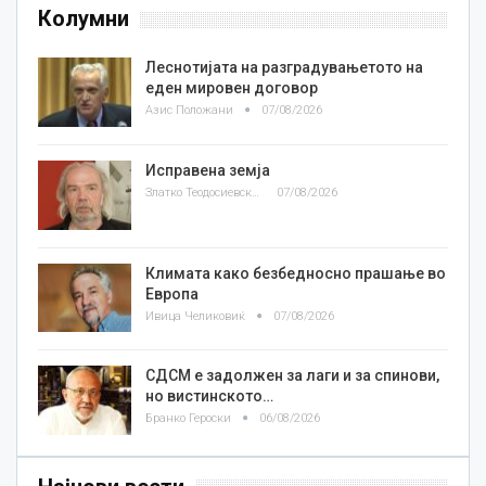
Колумни
Леснотијата на разградувањетото на
еден мировен договор
Азис Положани
07/08/2026
Исправена земја
Златко Теодосиевски
07/08/2026
Климата како безбедносно прашање во
Европа
Ивица Челиковиќ
07/08/2026
СДСМ е задолжен за лаги и за спинови,
но вистинското…
Бранко Героски
06/08/2026