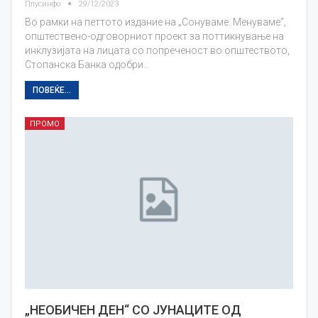
Плусинфо
29/12/2023
Во рамки на петтото издание на „Сонуваме. Менуваме“,
општествено-одговорниот проект за поттикнување на
инклузијата на лицата со попреченост во општеството,
Стопанска Банка одобри…
ПОВЕЌЕ...
ПРОМО
„НЕОБИЧЕН ДЕН“ СО ЈУНАЦИТЕ ОД