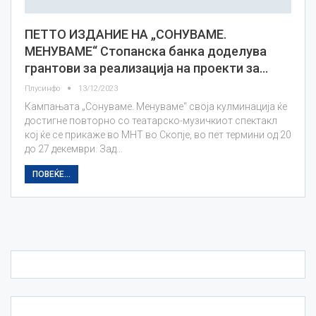
ПЕТТО ИЗДАНИЕ НА „СОНУВАМЕ.
МЕНУВАМЕ“ Стопанска банка доделува
грантови за реализација на проекти за…
Плусинфо
13/12/2023
Кампањата „Сонуваме. Менуваме“ своја кулминација ќе
достигне повторно со театарско-музичкиот спектакл
кој ќе се прикаже во МНТ во Скопје, во пет термини од 20
до 27 декември. Зад…
ПОВЕЌЕ...