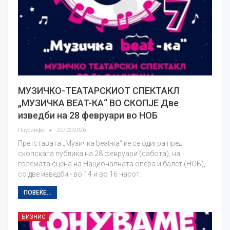
МУЗИЧКО-ТЕАТАРСКИОТ СПЕКТАКЛ
„МУЗИЧКА BEAT-КА“ ВО СКОПЈЕ Две
изведби на 28 февруари во НОБ
Плусинфо
20/02/2026
Претставата „Музичка beat-ка“ ќе се одигра пред
скопската публика на 28 февруари (сабота), на
големата сцена на Националната опера и балет (НОБ),
со две изведби - во 14 и во 16 часот.
ПОВЕЌЕ...
БИЗНИС