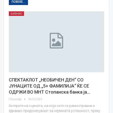
ПОВЕЌЕ...
БИЗНИС
СПЕКТАКЛОТ „НЕОБИЧЕН ДЕН“ СО
ЈУНАЦИТЕ ОД „5+ ФАМИЛИЈА“ ЌЕ СЕ
ОДРЖИ ВО МНТ Стопанска банка ја…
Плусинфо
18/12/2024
Актерите на сцената, на која сите се рамноправни и
еднакво придонесуваат за нејзината успешност, преку