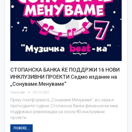
СТОПАНСКА БАНКА ЌЕ ПОДДРЖИ 16 НОВИ
ИНКЛУЗИВНИ ПРОЕКТИ Седмо издание на
„Сонуваме.Менуваме“
Плусинфо
05/12/2025
Преку платформата „Сонуваме.Менуваме“, во оваа и
претходните години, Стопанска банка финансиски има
поддржано реализација на околу 80 инклузивни
проекти.
ПОВЕЌЕ...