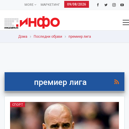
09/08/2026
MORE
МАРКЕТИНГ
Дома
Последни објави
премиер лига
премиер лига
СПОРТ