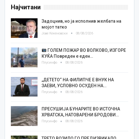
Најчитани
Задоцнив, но ја исполнив желбата на
мојот татко
Јове Кекеновски
08/08/2026
ГОЛЕМ ПОЖАР ВО ВОЛКОВО, ИЗГОРЕ
КУЌА Повреден е еден…
Плусинфо
08/08/2026
„ДЕТЕТО“ НА ФИЛИПЧЕ Е ВНУК НА
ЗАЕВИ, УСЛОВНО ОСУДЕН НА…
Плусинфо
08/08/2026
ПРЕСУШИЈА БУНАРИТЕ ВО ИСТОЧНА
ХРВАТСКА, НАТОВАРЕНИ БРОДОВИ…
Плусинфо
08/08/2026
ТРЕТО ВОЗИЛО ГО ПРЕДИЗВИКАЛО