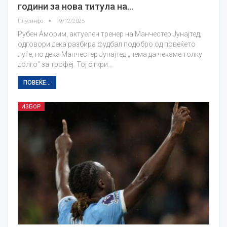
години за нова титула на…
Плусинфо
19/12/2025
Рубен Аморим, актуелен тренер на Манчестер Јунајтед,
одговори дека разбира фудбал подобро од повеќето
луѓе, но дека Манчестер Јунајтед „нема да чекаме толку
долго“ за трофеј. Тој откри…
ПОВЕЌЕ...
ИЗБОР