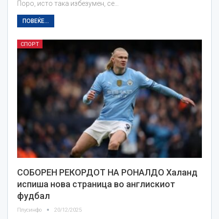
Поро, исто така избезумен, се…
ПОВЕЌЕ...
СПОРТ
СОБОРЕН РЕКОРДОТ НА РОНАЛДО Халанд
испиша нова страница во англискиот
фудбал
Плусинфо
20/12/2025