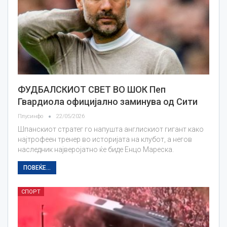
ФУДБАЛСКИОТ СВЕТ ВО ШОК Пеп
Гвардиола официјално заминува од Сити
Плусинфо
22/05/2026
Шпанскиот стратег го напушта англискиот гигант како
најтрофеен тренер во историјата на клубот, а негов
наследник најверојатно ќе биде Енцо Мареска.
ПОВЕЌЕ...
СПОРТ