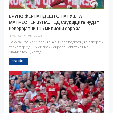
БРУНО ФЕРНАНДЕШ ГО НАПУШТА
МАНЧЕСТЕР ЈУНАЈТЕД Саудијците нудат
неверојатни 115 милиони евра за…
Плусинфо
08/10/2025
Понуда што не се одбива, Ал Хилал подготвува рекорден
трансфер од 115 милиони евра за капитенот на
Манчестер Јунајтед.
ПОВЕЌЕ...
СПОРТ