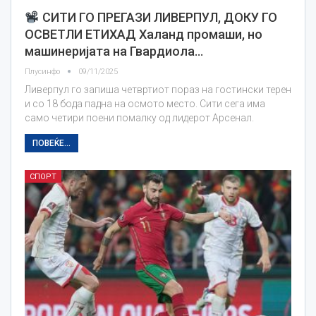
СИТИ ГО ПРЕГАЗИ ЛИВЕРПУЛ, ДОКУ ГО
ОСВЕТЛИ ЕТИХАД Халанд промаши, но
машинеријата на Гвардиола…
Плусинфо
09/11/2025
Ливерпул го запиша четвртиот пораз на гостински терен
и со 18 бода падна на осмото место. Сити сега има
само четири поени помалку од лидерот Арсенал.
ПОВЕЌЕ...
СПОРТ