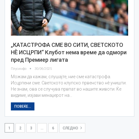
„КАТАСТРОФА СМЕ ВО СИТИ, СВЕТСКОТО
НÈ ИСЦРПИ“ Клубот нема време да одмори
пред Премиер лигата
Плусинфо
30/06/2025
Можам да кажам, слушајте, ние сме катастрофа.
Исцрпени сме. Светското клупско првенство нè уништи.
Не знам, ова се случува првпат во нашите животи. Ќе
видиме, изјави менаџерот на…
ПОВЕЌЕ...
1
2
3
…
6
СЛЕДНО