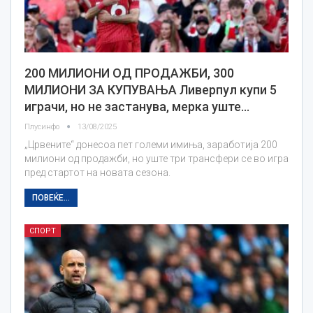
200 МИЛИОНИ ОД ПРОДАЖБИ, 300
МИЛИОНИ ЗА КУПУВАЊА Ливерпул купи 5
играчи, но не застанува, мерка уште…
Плусинфо
13/08/2025
„Црвените“ донесоа пет големи имиња, заработија 200
милиони од продажби, но уште три трансфери се во игра
пред стартот на новата сезона.
ПОВЕЌЕ...
СПОРТ