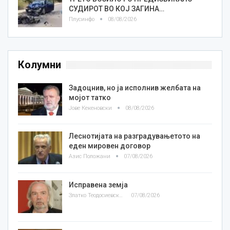
СУДИРОТ ВО КОЈ ЗАГИНА…
Плусинфо
08/08/2026
Колумни
Задоцнив, но ја исполнив желбата на
мојот татко
Јове Кекеновски
08/08/2026
Леснотијата на разградувањетото на
еден мировен договор
Азис Положани
07/08/2026
Исправена земја
Златко Теодосиевски
07/08/2026