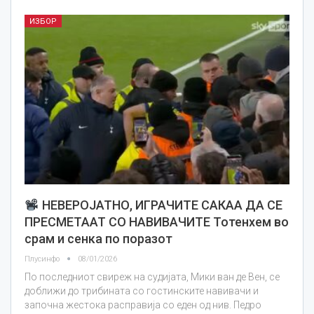
ИЗБОР
НЕВЕРОЈАТНО, ИГРАЧИТЕ САКАА ДА СЕ
ПРЕСМЕТААТ СО НАВИВАЧИТЕ Тотенхем во
срам и сенка по поразот
Плусинфо
08/01/2026
По последниот свиреж на судијата, Мики ван де Вен, се
доближи до трибината со гостинските навивачи и
започна жестока расправија со еден од нив. Педро