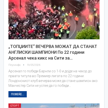
„ТОПЏИИТЕ“ ВЕЧЕРВА МОЖАТ ДА СТАНАТ
АНГЛИСКИ ШАМПИОНИ По 22 години
Арсенал чека кикс на Сити за…
Плусинфо
19/05/2026
Арсенал го победи Барнли со 1-0 и дојде на чекор до
првата титула во Премиер-лигата по 22 години.
Лондонскиот клуб вечерва може да стане шампион ако
Манчестер Сити не успее да го победи…
ПОВЕЌЕ...
СПОРТ