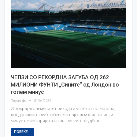
ЧЕЛЗИ СО РЕКОРДНА ЗАГУБА ОД 262
МИЛИОНИ ФУНТИ „Сините“ од Лондон во
голем минус
Плусинфо
01/04/2026
И покрај зголемените приходи и успехот во Европа,
лондонскиот клуб забележа најголем финансиски
минус во историјата на англискиот фудбал.
ПОВЕЌЕ...