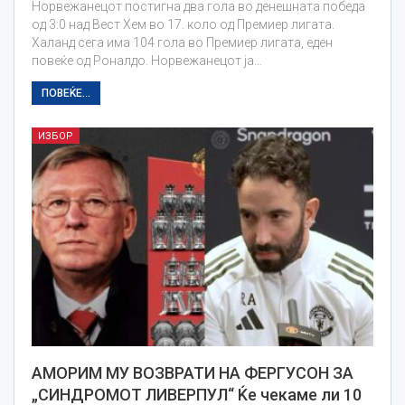
Норвежанецот постигна два гола во денешната победа
од 3:0 над Вест Хем во 17. коло од Премиер лигата.
Халанд сега има 104 гола во Премиер лигата, еден
повеќе од Роналдо. Норвежанецот ја…
ПОВЕЌЕ...
ИЗБОР
АМОРИМ МУ ВОЗВРАТИ НА ФЕРГУСОН ЗА
„СИНДРОМОТ ЛИВЕРПУЛ“ Ќе чекаме ли 10