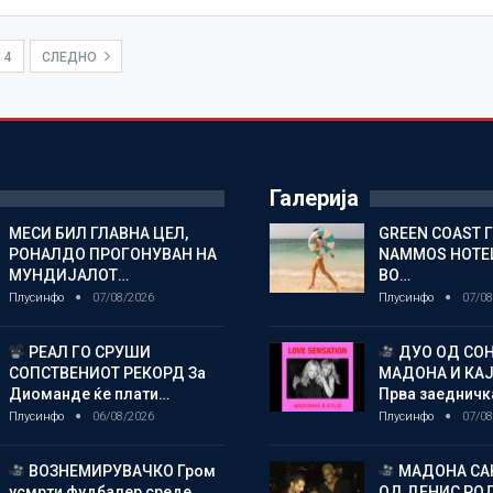
4
СЛЕДНО
Галерија
МЕСИ БИЛ ГЛАВНА ЦЕЛ,
GREEN COAST 
РОНАЛДО ПРОГОНУВАН НА
NAMMOS HOTEL
МУНДИЈАЛОТ…
ВО…
Плусинфо
07/08/2026
Плусинфо
07/08
РЕАЛ ГО СРУШИ
ДУО ОД СОН
СОПСТВЕНИОТ РЕКОРД За
МАДОНА И КА
Диоманде ќе плати…
Прва заедничк
Плусинфо
06/08/2026
Плусинфо
07/08
ВОЗНЕМИРУВАЧКО Гром
МАДОНА СА
усмрти фудбалер среде
ОД ДЕНИС РО