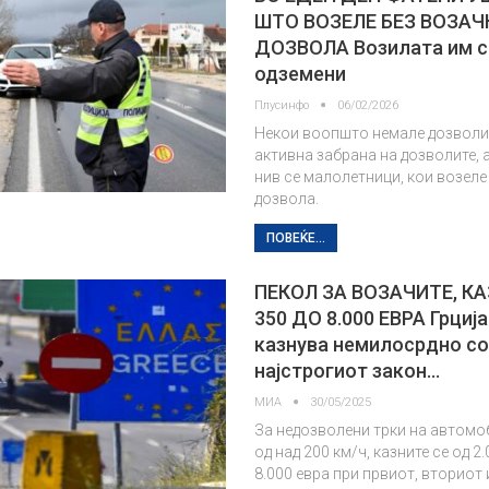
ШТО ВОЗЕЛЕ БЕЗ ВОЗАЧ
ДОЗВОЛА Возилата им с
одземени
Плусинфо
06/02/2026
Некои воопшто немале дозволи
активна забрана на дозволите, а
нив се малолетници, кои возеле
дозвола.
ПОВЕЌЕ...
ПЕКОЛ ЗА ВОЗАЧИТЕ, К
350 ДО 8.000 ЕВРА Грција
казнува немилосрдно с
најстрогиот закон…
МИА
30/05/2025
За недозволени трки на автомо
од над 200 км/ч, казните се од 2.
8.000 евра при првиот, вториот 