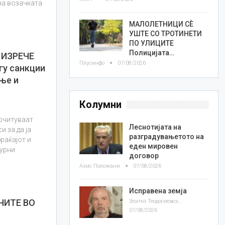
на возачката
МАЛОЛЕТНИЦИ СÈ
УШТЕ СО ТРОТИНЕТИ
ПО УЛИЦИТЕ
Полицијата…
 ИЗРЕЧЕ
Плусинфо
07/08/2026
гу санкции
ње и
Колумни
почитуваат
Леснотијата на
 за да ја
разградувањетото на
раќајот и
еден мировен
гурни
договор
Азис Положани
07/08/2026
Исправена земја
ЧИТЕ ВО
Златко Теодосиевски
07/08/2026