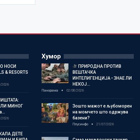
Хумор
ГО НОСИ
ПРИРОДНА ПРОТИВ
S & RESORTS
ВЕШТАЧКА
ИНТЕЛИГЕНЦИЈА • ЗНАЕ ЛИ
НЕКОЈ…
/2026
Панорама
02/08/2026
ИШТАТА:
ЈЛИ МИНОГ
Зошто мажот е љубоморен
а…
на момчето што одржува
базени?
/2026
Плусинфо
21/07/2026
КАЛА ДЕТЕ
ДМАН И БИЛА
Само македонски танкер