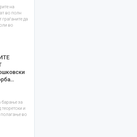
рите на
ат во полн
т граѓаните да
воли во
ИТЕ
Т
ошковски
орба…
и
 барање за
 теоретски и
д полагање во