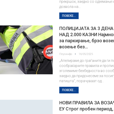
прекршок, заедно со одземање 
дозвола на…
ПОВЕЌЕ...
ПОЛИЦИЈАТА ЗА 3 ДЕНА
НАД 2.000 КАЗНИ Најмно
за паркирање, брзо возе
возење без…
Плусинфо
16/05/2025
„Апелираме до граѓаните да ги 
сообраќајните правила и прописи
зголемиме безбедноста во сооб
заедно да придонесеме за поси
патишта“, порачуваат од…
ПОВЕЌЕ...
НОВИ ПРАВИЛА ЗА ВОЗА
ЕУ Строг пробен период,