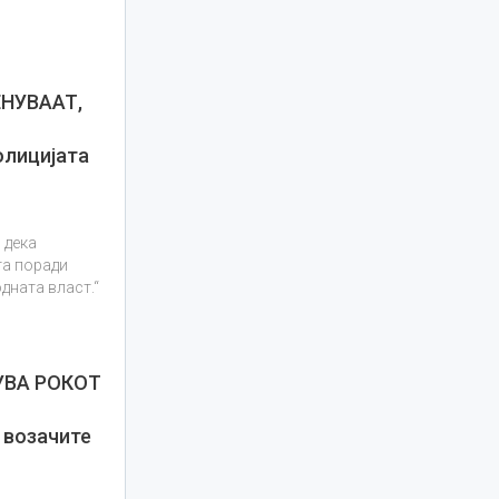
ЕНУВААТ,
олицијата
 дека
та поради
дната власт.“
УВА РОКОТ
 возачите