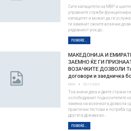
Сите капацитети на МВР и шалте
управните служби функционира
капацитет и можат да ги услужа
ги заменат своите возачки доз
редовниот рок до…
ПОВЕЌЕ...
МАКЕДОНИЈА И ЕМИРАТ
ЗАЕМНО ЌЕ ГИ ПРИЗНАА
ВОЗАЧКИТЕ ДОЗВОЛИ Т
договори и заедничка б
МИА
26/11/2024
Тоа значи дека и двете страни г
ослободуваат подносителите на
замена на возачката дозвола од
практични тестови и потреба о
другата држава во…
ПОВЕЌЕ...