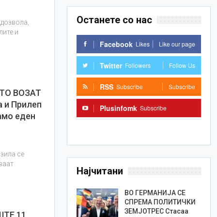
Останете со нас
 дозвола,
лите и
Facebook
Likes
Like our page
Twitter
Followers
Follow Us
RSS
Subscribe
Subscribe
ШТО ВОЗАТ
 и Прилеп
Plusinfomk
Subscribe
амо еден
Subscribe
озила се
уваат
Најчитани
ВО ГЕРМАНИЈА СЕ
СПРЕМА ПОЛИТИЧКИ
ЗЕМЈОТРЕС Стасаа
ШТЕ 11