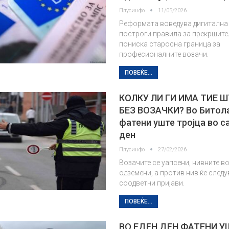
Плусинфо
11/05/2026
Реформата воведува дигитална
построги правила за прекршите
пониска старосна граница за
професионалните возачи.
ПОВЕЌЕ...
КОЛКУ ЛИ ГИ ИМА ТИЕ 
БЕЗ ВОЗАЧКИ? Во Битола
фатени уште тројца во с
ден
Плусинфо
27/02/2026
Возачите се уапсени, нивните в
одземени, а против нив ќе след
соодветни пријави.
ПОВЕЌЕ...
ВО ЕДЕН ДЕН ФАТЕНИ У