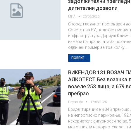
задолжителни прегледи
дигитални дозволи
МИА
25/03/2025
Според главниот преговарач во
Советот на ЕУ, полскиот минист
инфраструктура Дариуш Климча
измени на правилата за возачк
одличен пример за тоа колку…
ПОВЕЌЕ...
ВИКЕНДОВ 131 ВОЗАЧ П
АЛКОТЕСТ Без возачка 
возеле 253 лица, а 679 в
пребрзо
Плусинфо
17/03/2025
Евидентирани се и 348 прекршо
на непрописно паркирање, 192 
некористеле сигурносен појас, 
моторцикли не користеле зашти