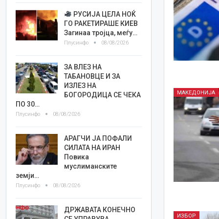
РУСИЈА ЦЕЛА НОЌ
ГО РАКЕТИРАШЕ КИЕВ
Загинаа тројца, меѓу…
Плусинфо
08/08/2026
ЗА ВЛЕЗ НА
ТАБАНОВЦЕ И ЗА
ИЗЛЕЗ НА
МАКЕДОНИЈА
БОГОРОДИЦА СЕ ЧЕКА
ПО 30…
Плусинфо
08/08/2026
АРАГЧИ ЈА ПОФАЛИ
СИЛАТА НА ИРАН
Повика
муслиманските
земји…
Плусинфо
08/08/2026
ДРЖАВАТА КОНЕЧНО
ИЗБОР
СЕ УПРАВУВА