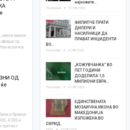
најновите…
КА
Панорама
07/08/2026
е
ФИЛИПЧЕ ПРАТИ
ДИЛЕРИ И
НАСИЛНИЦИ ДА
, некои имале
ПРАВАТ ИНЦИДЕНТИ
 двајца од
ВО…
 без возачка
Плусинфо
07/08/2026
„КОЖУВЧАНКА“ ВО
ПЕТ ГОДИНИ
ДОДЕЛИЛА 1,5
АЗНИ ОД
МИЛИОНИ ЕВРА…
 ќе
Плусинфо
07/08/2026
о
ЕДИНСТВЕНАТА
МОЗАИЧНА ИКОНА ВО
МАКЕДОНИЈА
били и брзина
ИЗЛОЖЕНА ВО
000, 4.000 и
ОХРИД…
и третиот
МИА
07/08/2026