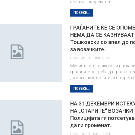
возачи говореле на…
ПОВЕЌЕ...
ГРАЃАНИТЕ ЌЕ СЕ ОПОМ
НЕМА ДА СЕ КАЗНУВААТ
Тошковски со апел до п
за возачките…
Плусинфо
10/01/2025
Министерот Тошковски нагласи
граѓаните не треба да трпат ште
„погрешните политики на претхо
ПОВЕЌЕ...
НА 31 ДЕКЕМВРИ ИСТЕК
НА „СТАРИТЕ“ ВОЗАЧКИ
Полицијата ги потсетува
да ги променат…
Плусинфо
03/12/2024