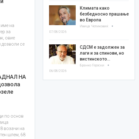
 и
Климата како
безбедносно прашање
во Европа
 име на
Ивица Челиковиќ
ер за
07/08/2026
к, овие
и дозволи се
СДСМ е задолжен за
лаги и за спинови, но
вистинското…
Бранко Героски
06/08/2026
АДНАЛ НА
дозвола
озеле
ци по основ
лица
58 возачи на
тен шлем, 68