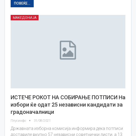
ПОВЕЌЕ...
МАКЕДОНИЈА
ИСТЕЧЕ РОКОТ НА СОБИРАЊЕ ПОТПИСИ На
избори ќе одат 25 независни кандидати за
градоначалници
Плусинфо
31/08/2021
Државната изборна комисија информира дека потписи
доставиле вкупно 57 независни советнички листи, а 13