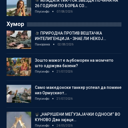
МЛАДАТА ТИК-ТОК ЅВЕЗДА ПОЧИНА НА
26 ГОДИНИ ПО БОРБА СО…
Плусинфо
07/08/2026
Хумор
ПРИРОДНА ПРОТИВ ВЕШТАЧКА
ИНТЕЛИГЕНЦИЈА • ЗНАЕ ЛИ НЕКОЈ…
Панорама
02/08/2026
Зошто мажот е љубоморен на момчето
што одржува базени?
Плусинфо
21/07/2026
Само македонски танкер успеал да помине
низ Ормускиот…
Плусинфо
21/07/2026
„НАРУШЕНИ МЕЃУЗАЈАЧКИ ОДНОСИ“ ВО
КУНОВО Два зајаци…
Плусинфо
24/05/2026