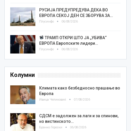
РУСИЈА ПРЕДУПРЕДУВА ДЕКА ВО
ЕВРОПА СЕКОЈ ДЕН СЕ ЗБОРУВА ЗА…
Плусинфо
06/08/2026
ТРАМП ОТКРИ ШТО ЈА „УБИВА“
ЕВРОПА Европските лидери…
Плусинфо
06/08/2026
Колумни
Климата како безбедносно прашање во
Европа
Ивица Челиковиќ
07/08/2026
СДСМ е задолжен за лаги и за спинови,
но вистинското…
Бранко Героски
06/08/2026