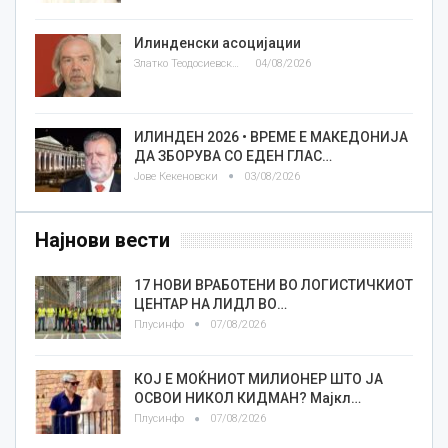
Илинденски асоцијации
Златко Теодосиевски
04/08/2026
ИЛИНДЕН 2026 • ВРЕМЕ Е МАКЕДОНИЈА
ДА ЗБОРУВА СО ЕДЕН ГЛАС…
Јове Кекеновски
03/08/2026
Најнови вести
17 НОВИ ВРАБОТЕНИ ВО ЛОГИСТИЧКИОТ
ЦЕНТАР НА ЛИДЛ ВО…
Плусинфо
07/08/2026
КОЈ Е МОЌНИОТ МИЛИОНЕР ШТО ЈА
ОСВОИ НИКОЛ КИДМАН? Мајкл…
Плусинфо
07/08/2026