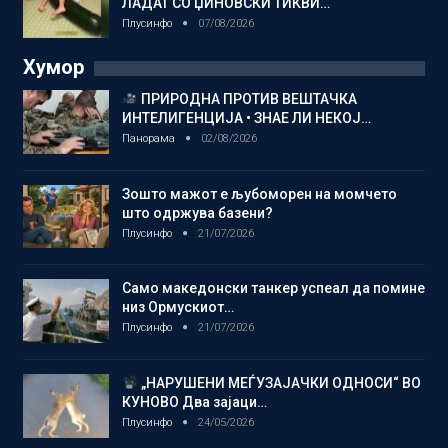
ЛАДАТ СО ЏИНОВСКИ ТИКВИ…
Плусинфо
07/08/2026
Хумор
ПРИРОДНА ПРОТИВ ВЕШТАЧКА
ИНТЕЛИГЕНЦИЈА • ЗНАЕ ЛИ НЕКОЈ…
Панорама
02/08/2026
Зошто мажот е љубоморен на момчето
што одржува базени?
Плусинфо
21/07/2026
Само македонски танкер успеал да помине
низ Ормускиот…
Плусинфо
21/07/2026
„НАРУШЕНИ МЕЃУЗАЈАЧКИ ОДНОСИ“ ВО
КУНОВО Два зајаци…
Плусинфо
24/05/2026