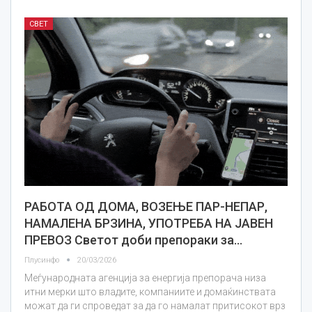
СВЕТ
РАБОТА ОД ДОМА, ВОЗЕЊЕ ПАР-НЕПАР,
НАМАЛЕНА БРЗИНА, УПОТРЕБА НА ЈАВЕН
ПРЕВОЗ Светот доби препораки за…
Плусинфо
20/03/2026
Меѓународната агенција за енергија препорача низа
итни мерки што владите, компаниите и домаќинствата
можат да ги спроведат за да го намалат притисокот врз