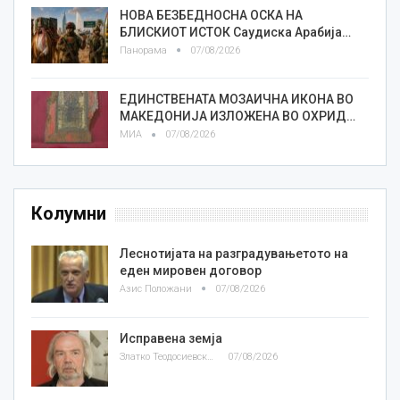
НОВА БЕЗБЕДНОСНА ОСКА НА
БЛИСКИОТ ИСТОК Саудиска Арабија…
Панорама
07/08/2026
ЕДИНСТВЕНАТА МОЗАИЧНА ИКОНА ВО
МАКЕДОНИЈА ИЗЛОЖЕНА ВО ОХРИД…
МИА
07/08/2026
Колумни
Леснотијата на разградувањетото на
еден мировен договор
Азис Положани
07/08/2026
Исправена земја
Златко Теодосиевски
07/08/2026