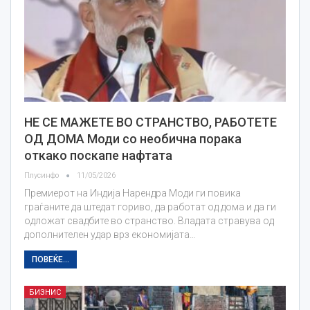
НЕ СЕ МАЖЕТЕ ВО СТРАНСТВО, РАБОТЕТЕ
ОД ДОМА Моди со необична порака
откако поскапе нафтата
Плусинфо
11/05/2026
Премиерот на Индија Нарендра Моди ги повика
граѓаните да штедат гориво, да работат од дома и да ги
одложат свадбите во странство. Владата стравува од
дополнителен удар врз економијата…
ПОВЕЌЕ...
БИЗНИС