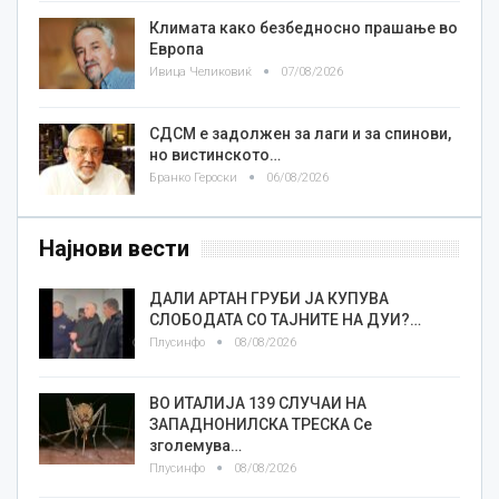
Климата како безбедносно прашање во
Европа
Ивица Челиковиќ
07/08/2026
СДСМ е задолжен за лаги и за спинови,
но вистинското…
Бранко Героски
06/08/2026
Најнови вести
ДАЛИ АРТАН ГРУБИ ЈА КУПУВА
СЛОБОДАТА СО ТАЈНИТЕ НА ДУИ?…
Плусинфо
08/08/2026
ВО ИТАЛИЈА 139 СЛУЧАИ НА
ЗАПАДНОНИЛСКА ТРЕСКА Се
зголемува…
Плусинфо
08/08/2026