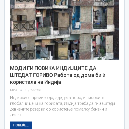
МОДИ ГИ ПОВИКА ИНДИЈЦИТЕ ДА
ШТЕДАТ ГОРИВО Работа од дома би ѝ
користела на Индија
МИА
10/05/2026
Индискиот премиер додаде дека поради високите
глобални цени на горивата, Индија треба да ги заштеди
девизните резерви со користење помалку бензин и
дизел.
ПОВЕЌЕ...