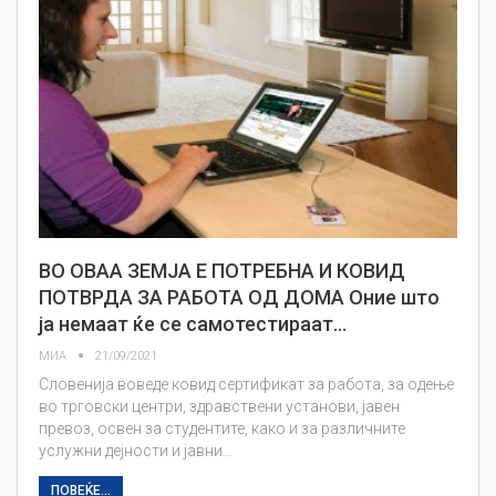
ВО ОВАА ЗЕМЈА Е ПОТРЕБНА И КОВИД
ПОТВРДА ЗА РАБОТА ОД ДОМА Оние што
ја немаат ќе се самотестираат…
МИА
21/09/2021
Словенија воведе ковид сертификат за работа, за одење
во трговски центри, здравствени установи, јавен
превоз, освен за студентите, како и за различните
услужни дејности и јавни…
ПОВЕЌЕ...