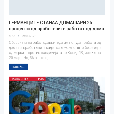
ГЕРМАНЦИТЕ СТАНАА ДОМАШАРИ 25
проценти од вработените работат од дома
МИА
09/05/2022
Обврската на работодавците да им понудат работа од
дома на вработ ените каде тоа е можно, што беше една
од мерките против пандемијата со Ковид-19, истече на
20 март. Но, 56 отсто од…
ПОВЕЌЕ...
НАУКА И ТЕХНОЛОГИЈА