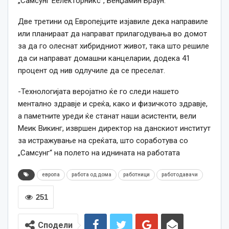
„Самсунг Еелекторникс“, Бенџамин Браун.
Две третини од Европејците изјавиле дека направиле
или планираат да направат прилагодувања во домот
за да го олеснат хибридниот живот, така што решиле
да си направат домашни канцеларии, додека 41
процент од нив одлучиле да се преселат.
-Технологијата веројатно ќе го следи нашето
ментално здравје и среќа, како и физичкото здравје,
а паметните уреди ќе станат наши асистенти, вели
Меик Викинг, извршен директор на данскиот институт
за истражување на среќата, што соработува со
„Самсунг“ на полето на иднината на работата
европа
работа од дома
работници
работодавачи
251
Сподели