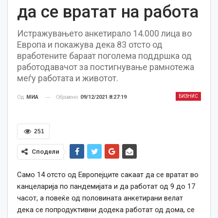
да се вратат на работа
Истражувањето анкетирало 14.000 лица во
Европа и покажува дека 83 отсто од
вработените бараат поголема поддршка од
работодавачот за постигнување рамнотежа
меѓу работата и животот.
БИЗНИС
Објавено
09/12/2021 8:27:19
Од
МИА
251
Сподели
Само 14 отсто од Европејците сакаат да се вратат во
канцеларија по пандемијата и да работат од 9 до 17
часот, а повеќе од половината анкетирани велат
дека се попродуктивни додека работат од дома, се