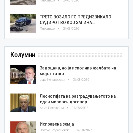
Плусинфо
08/08/2026
ТРЕТО ВОЗИЛО ГО ПРЕДИЗВИКАЛО
СУДИРОТ ВО КОЈ ЗАГИНА…
Плусинфо
08/08/2026
Колумни
Задоцнив, но ја исполнив желбата на
мојот татко
Јове Кекеновски
08/08/2026
Леснотијата на разградувањетото на
еден мировен договор
Азис Положани
07/08/2026
Исправена земја
Златко Теодосиевски
07/08/2026