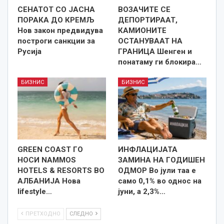
СЕНАТОТ СО ЈАСНА
ВОЗАЧИТЕ СЕ
ПОРАКА ДО КРЕМЉ
ДЕПОРТИРААТ,
Нов закон предвидува
КАМИОНИТЕ
построги санкции за
ОСТАНУВААТ НА
Русија
ГРАНИЦА Шенген и
понатаму ги блокира…
БИЗНИС
БИЗНИС
GREEN COAST ГО
ИНФЛАЦИЈАТА
НОСИ NAMMOS
ЗАМИНА НА ГОДИШЕН
HOTELS & RESORTS ВО
ОДМОР Во јули таа е
АЛБАНИЈА Нова
само 0,1% во однос на
lifestyle…
јуни, а 2,3%…
ПРЕТХОДНО
СЛЕДНО