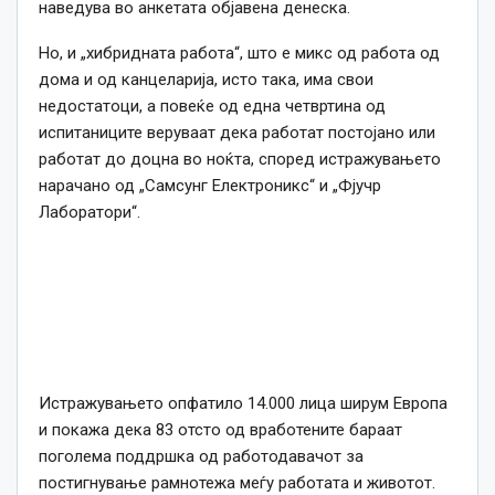
наведува во анкетата објавена денеска.
Но, и „хибридната работа“, што е микс од работа од
дома и од канцеларија, исто така, има свои
недостатоци, а повеќе од една четвртина од
испитаниците веруваат дека работат постојано или
работат до доцна во ноќта, според истражувањето
нарачано од „Самсунг Електроникс“ и „Фјучр
Лаборатори“.
Истражувањето опфатило 14.000 лица ширум Европа
и покажа дека 83 отсто од вработените бараат
поголема поддршка од работодавачот за
постигнување рамнотежа меѓу работата и животот.