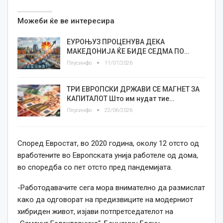
Можеби ќе ве интересира
ЕУРОЊУЗ ПРОЦЕНУВА ДЕКА
МАКЕДОНИЈА ЌЕ БИДЕ СЕДМА ПО…
Плусинфо
11/07/2026
ТРИ ЕВРОПСКИ ДРЖАВИ СЕ МАГНЕТ ЗА
КАПИТАЛОТ Што им нудат тие…
Плусинфо
22/06/2026
Според Евростат, во 2020 година, околу 12 отсто од
вработените во Европската унија работеле од дома,
во споредба со пет отсто пред пандемијата.
-Работодавачите сега мора внимателно да размислат
како да одговорат на предизвиците на модерниот
хибриден живот, изјави потпретседателот на