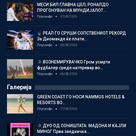
МЕСИ БИЛ ГЛАВНА ЦЕЛ, РОНАЛДО
ПРОГОНУВАН НА МУНДИЈАЛОТ…
Плусинфо
07/08/2026
РЕАЛ ГО СРУШИ СОПСТВЕНИОТ РЕКОРД
За Диоманде ќе плати…
Плусинфо
06/08/2026
ВОЗНЕМИРУВАЧКО Гром усмрти
фудбалер среде натпревар во…
Плусинфо
06/08/2026
Галерија
GREEN COAST ГО НОСИ NAMMOS HOTELS &
RESORTS ВО…
Плусинфо
07/08/2026
ДУО ОД СОНИШТАТА: МАДОНА И КАЈЛИ
МИНОГ Прва заедничка…