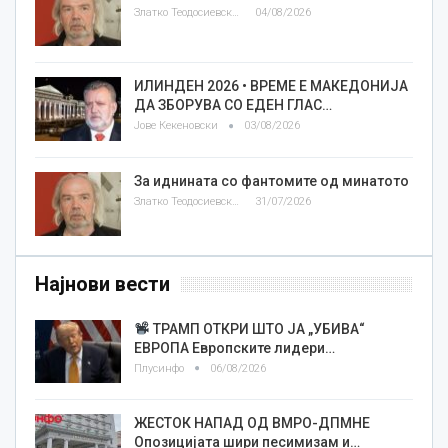
Златко Теодосиевски
04/08/2026
ИЛИНДЕН 2026 • ВРЕМЕ Е МАКЕДОНИЈА
ДА ЗБОРУВА СО ЕДЕН ГЛАС…
Јове Кекеновски
03/08/2026
За иднината со фантомите од минатото
Златко Теодосиевски
31/07/2026
Најнови вести
ТРАМП ОТКРИ ШТО ЈА „УБИВА“
ЕВРОПА Европските лидери…
Плусинфо
06/08/2026
ЖЕСТОК НАПАД ОД ВМРО-ДПМНЕ
Опозицијата шири песимизам и…