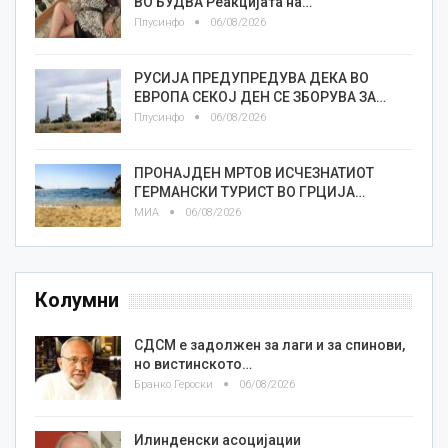
ВО БУДВА Реакцијата на…
Плусинфо
06/08/2026
РУСИЈА ПРЕДУПРЕДУВА ДЕКА ВО
ЕВРОПА СЕКОЈ ДЕН СЕ ЗБОРУВА ЗА…
Плусинфо
06/08/2026
ПРОНАЈДЕН МРТОВ ИСЧЕЗНАТИОТ
ГЕРМАНСКИ ТУРИСТ ВО ГРЦИЈА…
МИА
06/08/2026
Колумни
СДСМ е задолжен за лаги и за спинови,
но вистинското…
Бранко Героски
06/08/2026
Илинденски асоцијации