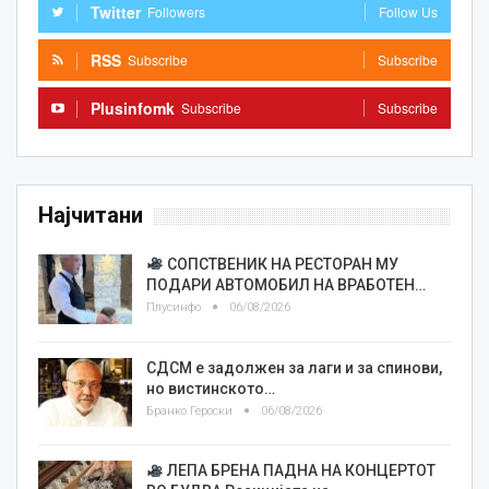
Twitter
Followers
Follow Us
RSS
Subscribe
Subscribe
Plusinfomk
Subscribe
Subscribe
Најчитани
СОПСТВЕНИК НА РЕСТОРАН МУ
ПОДАРИ АВТОМОБИЛ НА ВРАБОТЕН…
Плусинфо
06/08/2026
СДСМ е задолжен за лаги и за спинови,
но вистинското…
Бранко Героски
06/08/2026
ЛЕПА БРЕНА ПАДНА НА КОНЦЕРТОТ