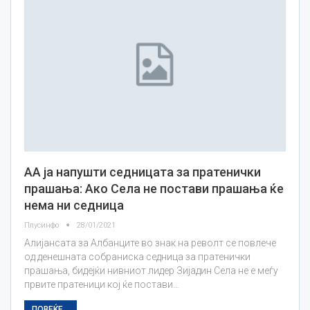
АA ја напушти седницата за пратенички
прашања: Ако Села не постави прашања ќе
нема ни седница
Плусинфо
28/01/2021
Алијансата за Албанците во знак на револт се повлече
од денешната собраниска седница за пратенички
прашања, бидејќи нивниот лидер Зијадин Села не е меѓу
првите пратеници кој ќе постави…
ПОВЕЌЕ...