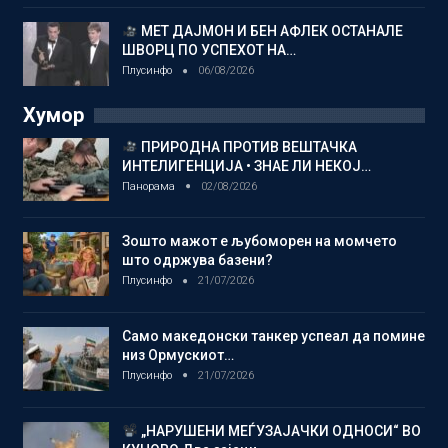
МЕТ ДАЈМОН И БЕН АФЛЕК ОСТАНАЛЕ
ШВОРЦ ПО УСПЕХОТ НА…
Плусинфо
06/08/2026
Хумор
ПРИРОДНА ПРОТИВ ВЕШТАЧКА
ИНТЕЛИГЕНЦИЈА • ЗНАЕ ЛИ НЕКОЈ…
Панорама
02/08/2026
Зошто мажот е љубоморен на момчето
што одржува базени?
Плусинфо
21/07/2026
Само македонски танкер успеал да помине
низ Ормускиот…
Плусинфо
21/07/2026
„НАРУШЕНИ МЕЃУЗАЈАЧКИ ОДНОСИ“ ВО