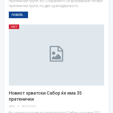
пратенички групи. Во Собранието се формирани четири
пратенички групи, по две од владејачкото…
ПОВЕЌЕ...
СВЕТ
Новиот хрватски Сабор ќе има 35
пратенички
МИА
06/07/2020
Во новиот состав во храватскиот Сабор, што има 151