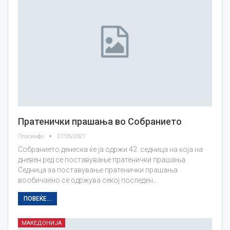
Пратенички прашања во Собранието
Плусинфо
27/05/2021
Собранието денеска ќе ја одржи 42. седница на која на
дневен ред се поставување пратенички прашања.
Седница за поставување пратенички прашања
вообичаено се одржува секој последен…
ПОВЕЌЕ...
МАКЕДОНИЈА