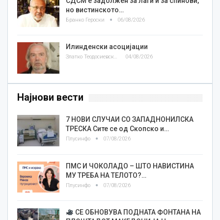
СДСМ е задолжен за лаги и за спинови,
но вистинското…
Бранко Героски
06/08/2026
Илинденски асоцијации
Златко Теодосиевски
04/08/2026
Најнови вести
7 НОВИ СЛУЧАИ СО ЗАПАДНОНИЛСКА
ТРЕСКА Сите се од Скопско и…
Плусинфо
07/08/2026
ПМС И ЧОКОЛАДО – ШТО НАВИСТИНА
МУ ТРЕБА НА ТЕЛОТО?…
Плусинфо
07/08/2026
СЕ ОБНОВУВА ПОДНАТА ФОНТАНА НА