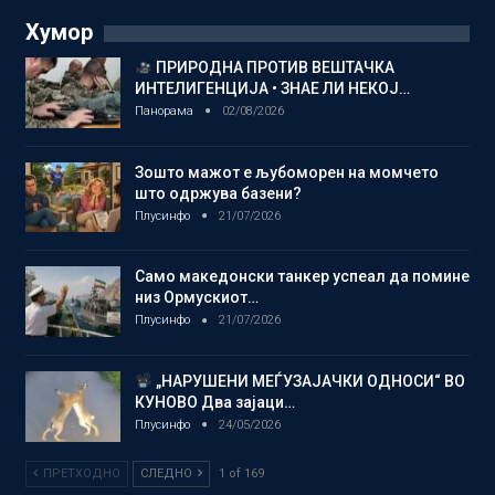
Хумор
ПРИРОДНА ПРОТИВ ВЕШТАЧКА
ИНТЕЛИГЕНЦИЈА • ЗНАЕ ЛИ НЕКОЈ…
Панорама
02/08/2026
Зошто мажот е љубоморен на момчето
што одржува базени?
Плусинфо
21/07/2026
Само македонски танкер успеал да помине
низ Ормускиот…
Плусинфо
21/07/2026
„НАРУШЕНИ МЕЃУЗАЈАЧКИ ОДНОСИ“ ВО
КУНОВО Два зајаци…
Плусинфо
24/05/2026
ПРЕТХОДНО
СЛЕДНО
1 of 169