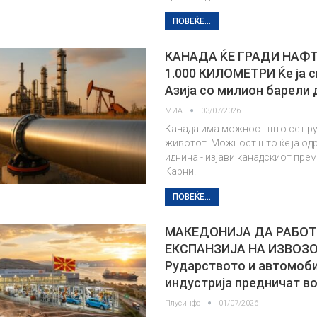
ПОВЕЌЕ...
КАНАДА ЌЕ ГРАДИ НАФ
1.000 КИЛОМЕТРИ Ќе ја 
Азија со милион барели
МИА
03/07/2026
Канада има можност што се пр
животот. Можност што ќе ја од
иднина - изјави канадскиот пре
Карни.
ПОВЕЌЕ...
МАКЕДОНИЈА ДА РАБОТ
ЕКСПАНЗИЈА НА ИЗВОЗ
Рударството и автомоб
индустрија предничат в
Плусинфо
01/07/2026