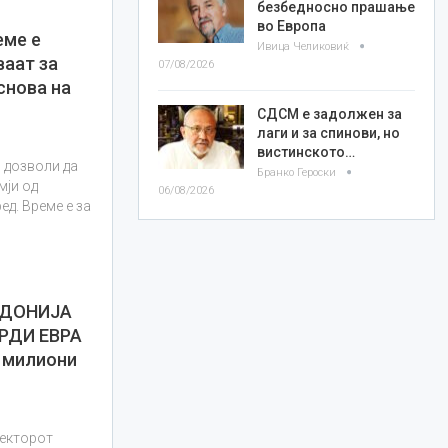
безбедносно прашање
во Европа
еме е
Ивица Челиковиќ
ваат за
07/08/2026
снова на
СДСМ е задолжен за
лаги и за спинови, но
вистинското…
и дозволи да
Бранко Героски
мји од
06/08/2026
ед. Време е за
ЕДОНИЈА
РДИ ЕВРА
 милиони
секторот