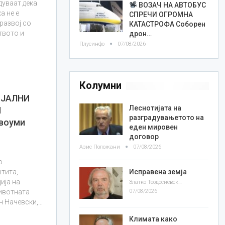
дуваат дека
ВОЗАЧ НА АВТОБУС
а не е
СПРЕЧИ ОГРОМНА
развој со
КАТАСТРОФА Соборен
твото и
дрон…
…
Плусинфо
07/08/2026
Колумни
ИЈАЛНИ
Леснотијата на
И
разградувањетото на
двоуми
еден мировен
договор
Азис Положани
07/08/2026
о
Исправена земја
штита,
ија на
Златко Теодосиевски
07/08/2026
животната
н Начевски,…
Климата како