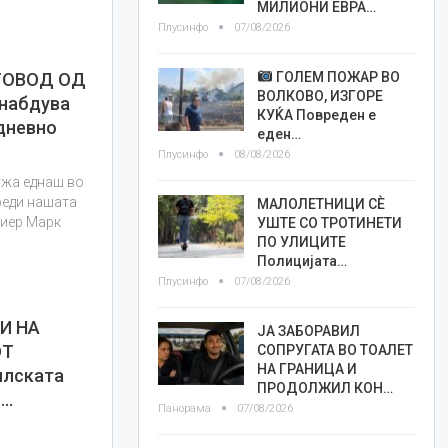
МИЛИОНИ ЕВРА…
Плусинфо
07/08/2026
ГОЛЕМ ПОЖАР ВО
ТОВОД ОД
ВОЛКОВО, ИЗГОРЕ
снабдува
КУЌА Повреден е
 дневно
еден…
Плусинфо
08/08/2026
ужа еднаш во
реди нашата
МАЛОЛЕТНИЦИ СÈ
миер Марк
УШТЕ СО ТРОТИНЕТИ
ПО УЛИЦИТЕ
Полицијата…
Плусинфо
07/08/2026
И НА
ЈА ЗАБОРАВИЛ
ОТ
СОПРУГАТА ВО ТОАЛЕТ
НА ГРАНИЦА И
илската
ПРОДОЛЖИЛ КОН…
о…
Панорама
07/08/2026