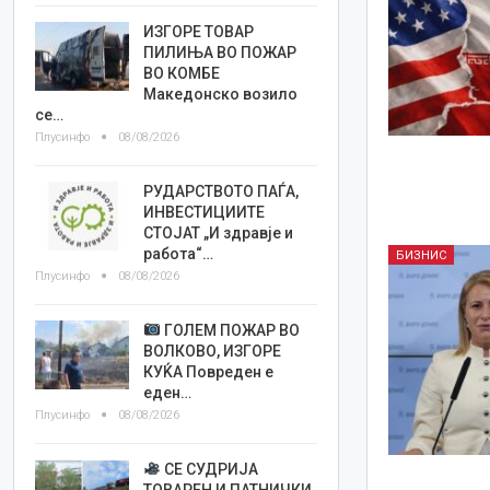
ИЗГОРЕ ТОВАР
ПИЛИЊА ВО ПОЖАР
ВО КОМБЕ
Македонско возило
се…
Плусинфо
08/08/2026
РУДАРСТВОТО ПАЃА,
ИНВЕСТИЦИИТЕ
СТОЈАТ „И здравје и
работа“…
БИЗНИС
Плусинфо
08/08/2026
ГОЛЕМ ПОЖАР ВО
ВОЛКОВО, ИЗГОРЕ
КУЌА Повреден е
еден…
Плусинфо
08/08/2026
СЕ СУДРИЈА
ТОВАРЕН И ПАТНИЧКИ