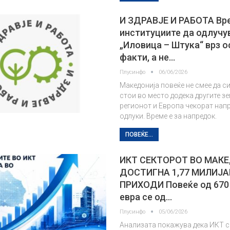
И ЗДРАВЈЕ И РАБОТА Вр
институциите да одлучу
„Иловица – Штука“ врз о
факти, а не…
Плусинфо
06/06/2026
Македонија повеќе не смее да с
стои во место додека другите зе
регионот и Европа чекорат напр
одлуки. Време е за напредок.
ПОВЕЌЕ...
ИКТ СЕКТОРОТ ВО МАК
ДОСТИГНА 1,77 МИЛИЈА
ПРИХОДИ Повеќе од 670
евра се од…
Плусинфо
05/06/2026
Анализата покажува дека ИКТ 