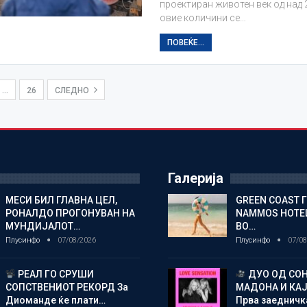
проектиран животен век од над 
овие количини се…
ПОВЕЌЕ...
…
26
СЛЕДНО
Галерија
МЕСИ БИЛ ГЛАВНА ЦЕЛ,
GREEN COAST 
РОНАЛДО ПРОГОНУВАН НА
NAMMOS HOTEL
МУНДИЈАЛОТ…
ВО…
Плусинфо
07/08/2026
Плусинфо
07/08
РЕАЛ ГО СРУШИ
ДУО ОД СОН
СОПСТВЕНИОТ РЕКОРД За
МАДОНА И КА
Диоманде ќе плати…
Прва заедничк