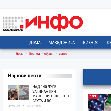
ДОМА
МАКЕДОНИЈА
БИЗНИС
С
Дома
Последни објави
извоз
Најнови вести
НАД 140 ЛУЃЕ
ЗАГИНАА ПРИ
МАСОВНИОТ ВЛЕЗ ВО
СВЕТ
СЕУТА И ВО…
Плусинфо
08/08/2026