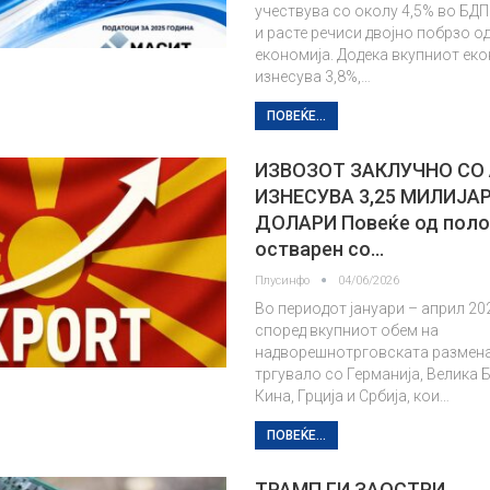
учествува со околу 4,5% во БД
и расте речиси двојно побрзо о
економија. Додека вкупниот ек
изнесува 3,8%,…
ПОВЕЌЕ...
ИЗВОЗОТ ЗАКЛУЧНО СО
ИЗНЕСУВА 3,25 МИЛИЈА
ДОЛАРИ Повеќе од поло
остварен со…
Плусинфо
04/06/2026
Во периодот јануари – април 20
според вкупниот обем на
надворешнотрговската размена,
тргувало со Германија, Велика Б
Кина, Грција и Србија, кои…
ПОВЕЌЕ...
ТРАМП ГИ ЗАОСТРИ