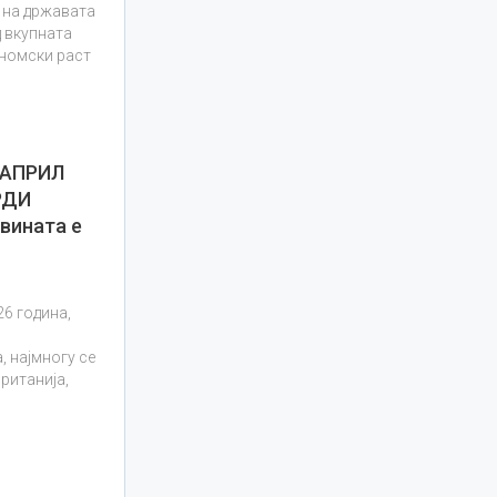
П на државата
д вкупната
ономски раст
 АПРИЛ
РДИ
вината е
26 година,
 најмногу се
ританија,