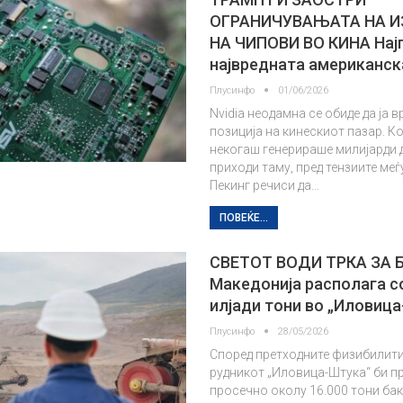
ОГРАНИЧУВАЊАТА НА 
НА ЧИПОВИ ВО КИНА Нај
највредната американс
Плусинфо
01/06/2026
Nvidia неодамна се обиде да ја в
позиција на кинескиот пазар. К
некогаш генерираше милијарди 
приходи таму, пред тензиите ме
Пекинг речиси да…
ПОВЕЌЕ...
СВЕТОТ ВОДИ ТРКА ЗА 
Македонија располага с
илјади тони во „Иловиц
Плусинфо
28/05/2026
Според претходните физибилити
рудникот „Иловица-Штука“ би п
просечно околу 16.000 тони бак