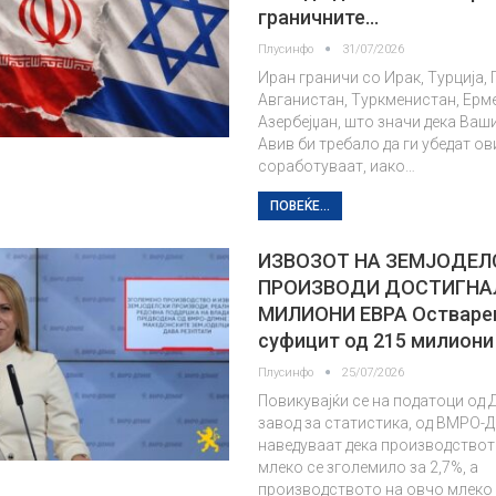
граничните…
Плусинфо
31/07/2026
Иран граничи со Ирак, Турција, 
Авганистан, Туркменистан, Ерме
Азербејџан, што значи дека Ваш
Авив би требало да ги убедат ов
соработуваат, иако…
ПОВЕЌЕ...
ИЗВОЗОТ НА ЗЕМЈОДЕЛ
ПРОИЗВОДИ ДОСТИГНАЛ
МИЛИОНИ ЕВРА Остваре
суфицит од 215 милиони
Плусинфо
25/07/2026
Повикувајќи се на податоци од
завод за статистика, од ВМРО
наведуваат дека производствот
млеко се зголемило за 2,7%, а
производството на овчо млеко 