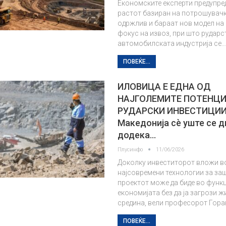
Економските експерти предупре
растот базиран на потрошувачк
одржлив и бараат нов модел на 
фокус на извоз, при што рударс
автомобилската индустрија се
ПОВЕЌЕ...
ИЛОВИЦА Е ЕДНА ОД
НАЈГОЛЕМИТЕ ПОТЕНЦ
РУДАРСКИ ИНВЕСТИЦИ
Македонија сè уште се 
додека…
Плусинфо
11/06/2026
Доколку инвеститорот вложи в
најсовремени технологии за за
проектот може да биде во функц
економијата без да ја загрози 
средина, вели професорот Гора
ПОВЕЌЕ...