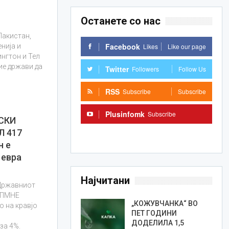
Останете со нас
Пакистан,
Facebook
Likes
Like our page
нија и
ингтон и Тел
ие држави да
Twitter
Followers
Follow Us
RSS
Subscribe
Subscribe
Plusinfomk
Subscribe
СКИ
 417
Subscribe
н е
 евра
Најчитани
 Државниот
-ДПМНЕ
„КОЖУВЧАНКА“ ВО
о на кравјо
ПЕТ ГОДИНИ
ДОДЕЛИЛА 1,5
за 4%.