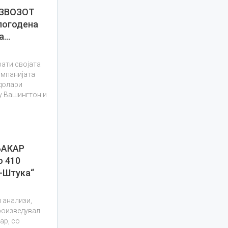
ИЗВОЗОТ
погодена
ка…
рати својата
омпанијата
долари
ѓу Вашингтон и
БАКАР
о 410
а-Штука“
 анализи,
роизведувал
ар, со