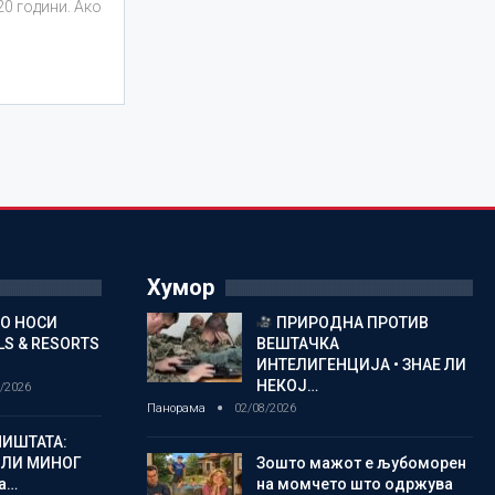
20 години. Ако
Хумор
ГО НОСИ
ПРИРОДНА ПРОТИВ
S & RESORTS
ВЕШТАЧКА
ИНТЕЛИГЕНЦИЈА • ЗНАЕ ЛИ
НЕКОЈ…
/2026
Панорама
02/08/2026
ИШТАТА:
ЈЛИ МИНОГ
Зошто мажот е љубоморен
а…
на момчето што одржува