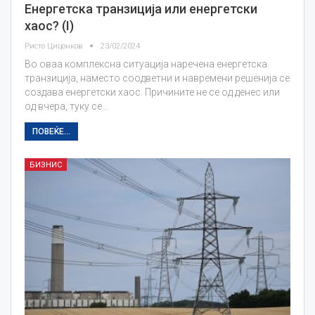
Енергетска транзиција или енергетски
хаос? (I)
Ристо Цицонков
23/02/2024
Во оваа комплексна ситуација наречена енергетска
транзиција, наместо соодветни и навремени решенија се
создава енергетски хаос. Причините не се од денес или
од вчера, туку се…
ПОВЕЌЕ...
БИЗНИС