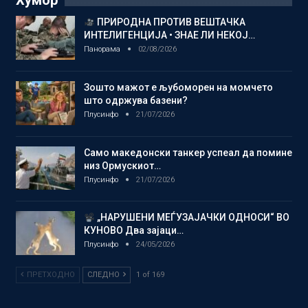
Хумор
ПРИРОДНА ПРОТИВ ВЕШТАЧКА
ИНТЕЛИГЕНЦИЈА • ЗНАЕ ЛИ НЕКОЈ…
Панорама
02/08/2026
Зошто мажот е љубоморен на момчето
што одржува базени?
Плусинфо
21/07/2026
Само македонски танкер успеал да помине
низ Ормускиот…
Плусинфо
21/07/2026
„НАРУШЕНИ МЕЃУЗАЈАЧКИ ОДНОСИ“ ВО
КУНОВО Два зајаци…
Плусинфо
24/05/2026
ПРЕТХОДНО
СЛЕДНО
1 of 169