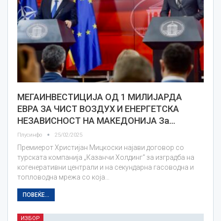
МЕГАИНВЕСТИЦИЈА ОД 1 МИЛИЈАРДА
ЕВРА ЗА ЧИСТ ВОЗДУХ И ЕНЕРГЕТСКА
НЕЗАВИСНОСТ НА МАКЕДОНИЈА За…
Плусинфо
25/02/2025
Премиерот Христијан Мицкоски најави договор со
турската компанија „Казанчи Холдинг“ за изградба на
когенеративни централи и на секундарна гасоводна и
топловодна мрежа со која…
ПОВЕЌЕ...
ИЗБОР