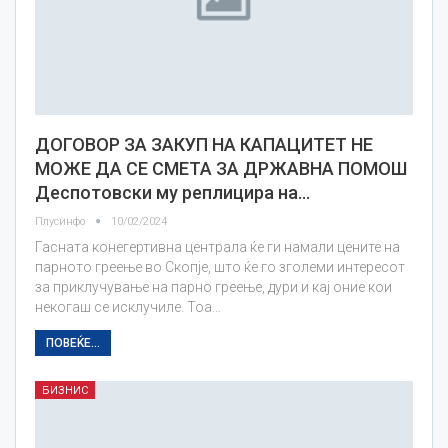
ДОГОВОР ЗА ЗАКУП НА КАПАЦИТЕТ НЕ
МОЖЕ ДА СЕ СМЕТА ЗА ДРЖАВНА ПОМОШ
Деспотовски му реплицира на…
Плусинфо
10/02/2024
Гасната конегертивна централа ќе ги намали цените на
парното греење во Скопје, што ќе го зголеми интересот
за приклучување на парно греење, дури и кај оние кои
некогаш се исклучиле. Тоа…
ПОВЕЌЕ...
БИЗНИС