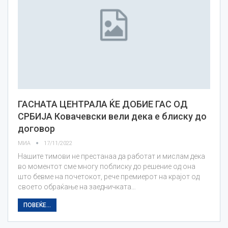
ГАСНАТА ЦЕНТРАЛА ЌЕ ДОБИЕ ГАС ОД
СРБИЈА Ковачевски вели дека е блиску до
договор
МИА
17/11/2022
Нашите тимови не престанаа да работат и мислам дека
во моментот сме многу поблиску до решение од она
што бевме на почетокот, рече премиерот на крајот од
своето обраќање на заедничката…
ПОВЕЌЕ...