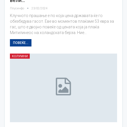
вели…
Плусинфо
23/02/2024
Клучното прашање е по која цена државата ќе го
обезбедува гасот. Еве во моментов плаќаме 53 евра за
гас, што е двојно повеќе од цената која ја плаќа
Митилинеос на холандската берза. Ние…
ПОВЕЌЕ...
КОЛУМНИ