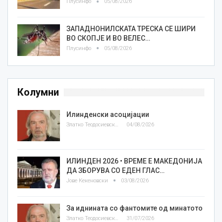
Плусинфо
05/08/2026
ЗАПАДНОНИЛСКАТА ТРЕСКА СЕ ШИРИ
ВО СКОПЈЕ И ВО ВЕЛЕС…
Плусинфо
05/08/2026
Колумни
Илинденски асоцијации
Златко Теодосиевски
04/08/2026
ИЛИНДЕН 2026 • ВРЕМЕ Е МАКЕДОНИЈА
ДА ЗБОРУВА СО ЕДЕН ГЛАС…
Јове Кекеновски
03/08/2026
За иднината со фантомите од минатото
Златко Теодосиевски
31/07/2026