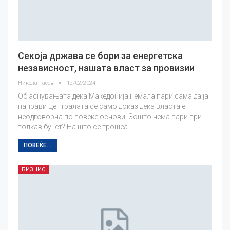
Секоја држава се бори за енергетска
независност, нашата власт за провизии
Никола Тасев
12/02/2024
Објаснувањата дека Македонија немала пари сама да ја
направи Централата се само доказ дека власта е
неодговорна по повеќе основи. Зошто нема пари при
толкав буџет? На што се трошеа…
ПОВЕЌЕ...
БИЗНИС