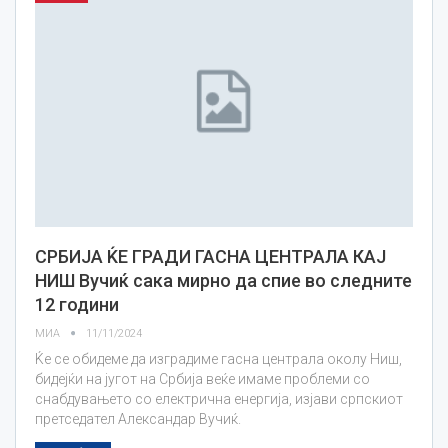
СРБИЈА ЌЕ ГРАДИ ГАСНА ЦЕНТРАЛА КАЈ
НИШ Вучиќ сака мирно да спие во следните
12 години
МИА
11/11/2024
Ќе се обидеме да изградиме гасна централа околу Ниш,
бидејќи на југот на Србија веќе имаме проблеми со
снабдувањето со електрична енергија, изјави српскиот
претседател Александар Вучиќ.