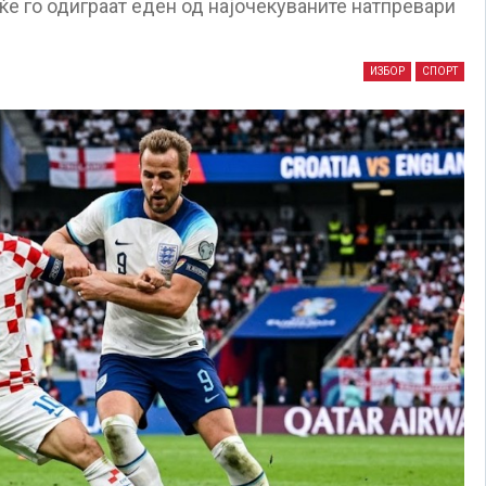
 ќе го одиграат еден од најочекуваните натпревари
ИЗБОР
СПОРТ