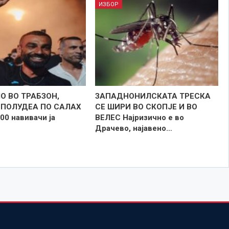
ИЗБОР
О ВО ТРАБЗОН,
ЗАПАДНОНИЛСКАТА ТРЕСКА
 ПОЛУДЕА ПО САЛАХ
СЕ ШИРИ ВО СКОПЈЕ И ВО
00 навивачи ја
ВЕЛЕС Најризично е во
…
Драчево, најавено…