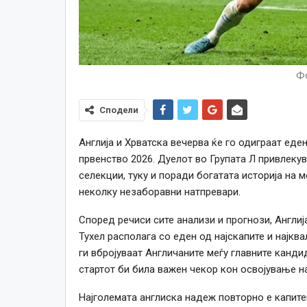
Фо
Сподели
Англија и Хрватска вечерва ќе го одиграат еде
првенство 2026. Дуелот во Групата Л привлеку
селекции, туку и поради богатата историја на
неколку незаборавни натпревари.
Според речиси сите анализи и прогнози, Англиј
Тухел располага со еден од најскапите и најкв
ги вбројуваат Англичаните меѓу главните канди
стартот би била важен чекор кон освојување на
Најголемата англиска надеж повторно е капитен