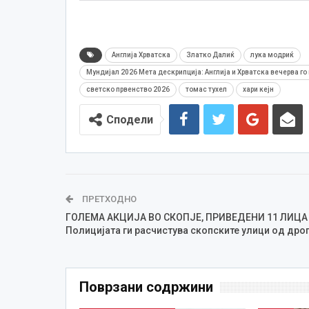
Англија Хрватска
Златко Далиќ
лука модриќ
Мундијал 2026 Мета дескрипција: Англија и Хрватска вечерва го
светско првенство 2026
томас тухел
хари кејн
Сподели
ПРЕТХОДНО
ГОЛЕМА АКЦИЈА ВО СКОПЈЕ, ПРИВЕДЕНИ 11 ЛИЦА
Полицијата ги расчистува скопските улици од дро
Поврзани содржини