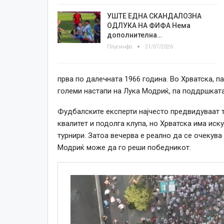
УШТЕ ЕДНА СКАНДАЛОЗНА
ОДЛУКА НА ФИФА Нема
дополнителна…
Плусинфо
21/07/2026
прва по далечната 1966 година. Во Хрватска, 
големи настапи на Лука Модриќ, па поддршката
Фудбалските експерти најчесто предвидуваат те
квалитет и подолга клупа, но Хрватска има иск
турнири. Затоа вечерва е реално да се очекува 
Модриќ може да го реши победникот.