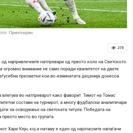
то: Принтскрин
278
н од најпривлечните натпревари од првото коло на Светското
ва огромно внимание не само поради квалитетот на двете
 меѓусебни пресметки кои во изминатата деценија донесоа
а влегува во натпреварот како фаворит. Тимот на Томас
алитетни состави на турнирот, а многу фудбалски аналитичари
дати за освојување на светската титула. Победата на
 првото место во групата.
от Хари Кејн, кој и натаму е еден од најопасните напаѓачи