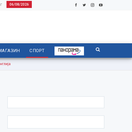
06/08/2026
Г
МАГАЗИН
СПОРТ
нглија