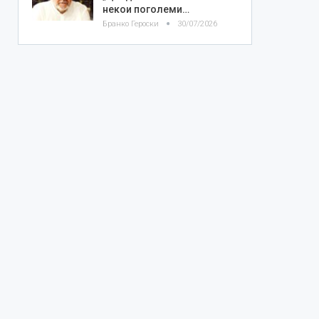
некои поголеми…
Бранко Героски
30/07/2026