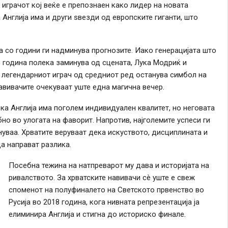
 играчот кој веќе е препознаен како лидер на новата
 Англија има и други ѕвезди од европските гиганти, што
ја со години ги надминува прогнозите. Иако генерацијата што
 година полека заминува од сцената, Лука Модриќ и
, легендарниот играч од средниот ред останува симбол на
авивачите очекуваат уште една магична вечер.
ка Англија има поголем индивидуален квалитет, но неговата
но во улогата на фаворит. Напротив, најголемите успеси ги
уваа. Хрватите веруваат дека искуството, дисциплината и
а направат разлика.
Посебна тежина на натпреварот му дава и историјата на
ривалството. За хрватските навивачи сè уште е свеж
споменот на полуфиналето на Светското првенство во
Русија во 2018 година, кога нивната репрезентација ја
елиминира Англија и стигна до историско финале.