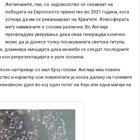
Англичаните, пак, со задоволство се сеќаваат на
победата на Европското првенство во 2021 година, кога
успеаја да им се реваншираат на Хрватите. Атмосферата
меѓу навивачите е сосема различна. Во Англија
преовладува уверување дека оваа генерација конечно
може да ја донесе толку посакуваната светска титула,
пак, доминира емоцијата дека можеби се следат последните
 кон репрезентацијата е уште посилна.
сен натпревар со мал број голови. Англија има повеќе
уство и карактер кои повеќепати ја носеа далеку на големите
неизвесен дуел во кој еден потег на Кејн или една магија на