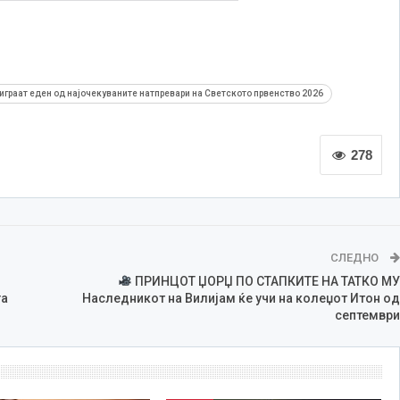
 играат еден од најочекуваните натпревари на Светското првенство 2026
278
СЛЕДНО
ПРИНЦОТ ЏОРЏ ПО СТАПКИТЕ НА ТАТКО МУ
га
Наследникот на Вилијам ќе учи на колеџот Итон од
септември