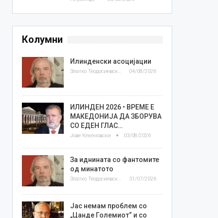
Колумни
Илинденски асоцијации
Златко Теодосиевски
04/08/2026
ИЛИНДЕН 2026 • ВРЕМЕ Е
МАКЕДОНИЈА ДА ЗБОРУВА
СО ЕДЕН ГЛАС…
Јове Кекеновски
03/08/2026
За иднината со фантомите
од минатото
Златко Теодосиевски
31/07/2026
Јас немам проблем со
„Цанде Големиот“ и со