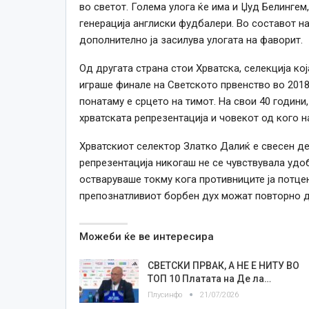
во светот. Голема улога ќе има и Џуд Белингем,
генерација англиски фудбалери. Во составот на
дополнително ја засилува улогата на фаворит.
Од другата страна стои Хрватска, селекција ко
играше финале на Светското првенство во 2018
понатаму е срцето на тимот. На свои 40 години
хрватската репрезентација и човекот од кого н
Хрватскиот селектор Златко Далиќ е свесен де
репрезентација никогаш не се чувствувала удоб
остваруваше токму кога противниците ја потцен
препознатливиот борбен дух можат повторно д
Можеби ќе ве интересира
СВЕТСКИ ПРВАК, А НЕ Е НИТУ ВО
ТОП 10 Платата на Де ла…
Плусинфо
21/07/2026