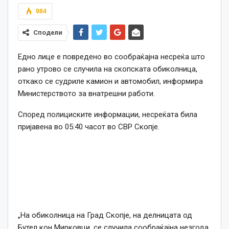
984
Сподели
Едно лице е повредено во сообраќајна несреќа што
рано утрово се случила на скопската обиколница,
откако се судриле камион и автомобил, информира
Министерството за внатрешни работи.
Според полициските информации, несреќата била
пријавена во 05:40 часот во СВР Скопје.
„На обиколница на Град Скопје, на делницата од
Бутел кон Мирковци, се случила сообраќајна незгода