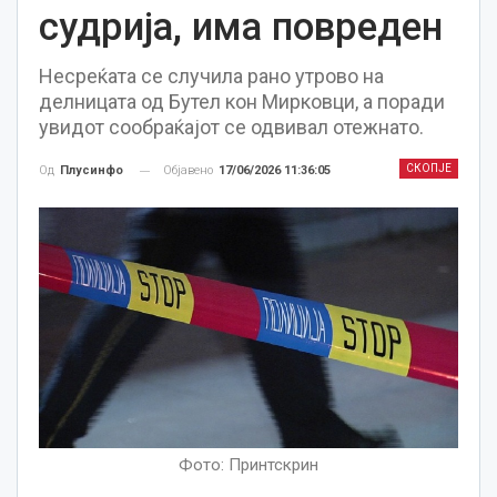
судрија, има повреден
Несреќата се случила рано утрово на
делницата од Бутел кон Мирковци, а поради
увидот сообраќајот се одвивал отежнато.
СКОПЈЕ
Објавено
17/06/2026 11:36:05
Од
Плусинфо
Фото: Принтскрин