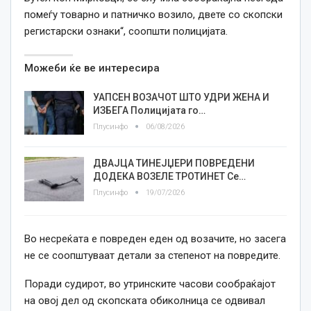
помеѓу товарно и патничко возило, двете со скопски
регистарски ознаки“, соопшти полицијата.
Можеби ќе ве интересира
УАПСЕН ВОЗАЧОТ ШТО УДРИ ЖЕНА И
ИЗБЕГА Полицијата го…
Плусинфо
06/08/2026
ДВАЈЦА ТИНЕЈЏЕРИ ПОВРЕДЕНИ
ДОДЕКА ВОЗЕЛЕ ТРОТИНЕТ Се…
Плусинфо
19/07/2026
Во несреќата е повреден еден од возачите, но засега
не се соопштуваат детали за степенот на повредите.
Поради судирот, во утринските часови сообраќајот
на овој дел од скопската обиколница се одвивал