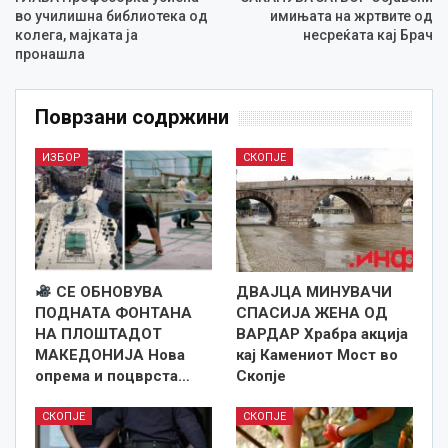
во училишна библиотека од
имињата на жртвите од
колега, мајката ја
несреќата кај Брач
пронашла
Поврзани содржини
ИЗБОР
СКОПЈЕ
СЕ ОБНОВУВА
ДВАЈЦА МИНУВАЧИ
ПОДНАТА ФОНТАНА
СПАСИЈА ЖЕНА ОД
НА ПЛОШТАДОТ
ВАРДАР Храбра акција
МАКЕДОНИЈА Нова
кај Камениот Мост во
опрема и поцврста…
Скопје
СКОПЈЕ
СКОПЈЕ