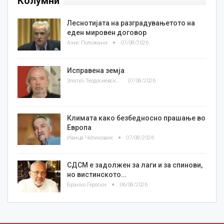
Колумни
Леснотијата на разградувањетото на
еден мировен договор
Азис Положани
07/08/2026
Исправена земја
Златко Теодосиевски
07/08/2026
Климата како безбедносно прашање во
Европа
Ивица Челиковиќ
07/08/2026
СДСМ е задолжен за лаги и за спинови,
но вистинското…
Бранко Героски
06/08/2026