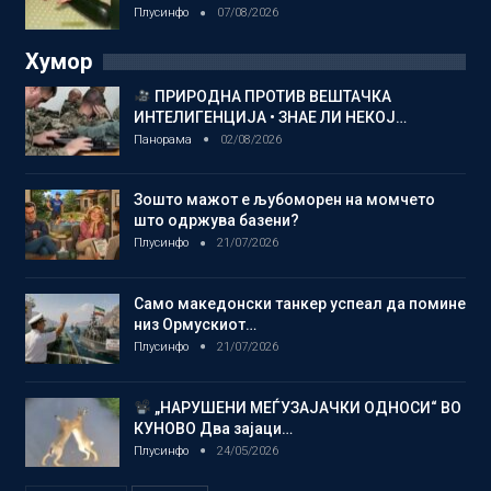
Плусинфо
07/08/2026
Хумор
ПРИРОДНА ПРОТИВ ВЕШТАЧКА
ИНТЕЛИГЕНЦИЈА • ЗНАЕ ЛИ НЕКОЈ…
Панорама
02/08/2026
Зошто мажот е љубоморен на момчето
што одржува базени?
Плусинфо
21/07/2026
Само македонски танкер успеал да помине
низ Ормускиот…
Плусинфо
21/07/2026
„НАРУШЕНИ МЕЃУЗАЈАЧКИ ОДНОСИ“ ВО
КУНОВО Два зајаци…
Плусинфо
24/05/2026