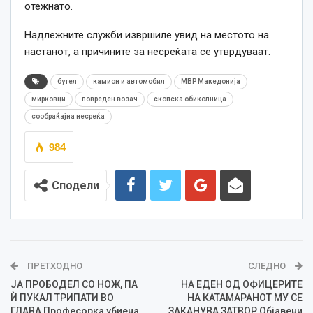
отежнато.
Надлежните служби извршиле увид на местото на
настанот, а причините за несреќата се утврдуваат.
бутел
камион и автомобил
МВР Македонија
мирковци
повреден возач
скопска обиколница
сообраќајна несреќа
984
Сподели
ПРЕТХОДНО
СЛЕДНО
ЈА ПРОБОДЕЛ СО НОЖ, ПА
НА ЕДЕН ОД ОФИЦЕРИТЕ
Ѝ ПУКАЛ ТРИПАТИ ВО
НА КАТАМАРАНОТ МУ СЕ
ГЛАВА Професорка убиена
ЗАКАНУВА ЗАТВОР Објавени