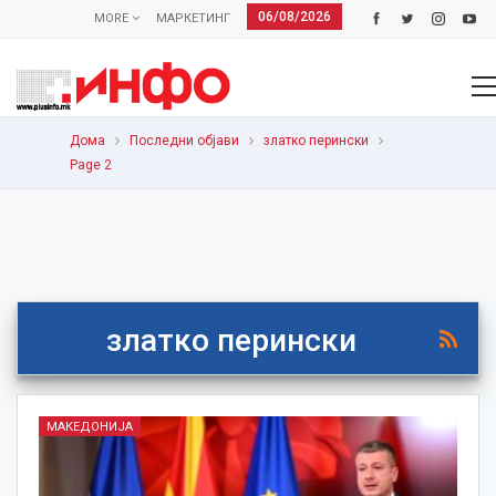
06/08/2026
MORE
МАРКЕТИНГ
Дома
Последни објави
златко перински
Page 2
златко перински
МАКЕДОНИЈА