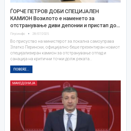
ЃОРЧЕ ПЕТРОВ ДОБИ СПЕЦИЈАЛЕН
КАМИОН Возилото е наменето за
отстранување диви депонии и пристап до…
Плусинфо
28/07/2025
Во присуство на министерот за локална самоуправа
Златко Перински, официјално беше презентиран новиот
специјализиран камион за отстранување отпад и
санација на критични точки долж реката…
ПОВЕЌЕ...
МАКЕДОНИЈА