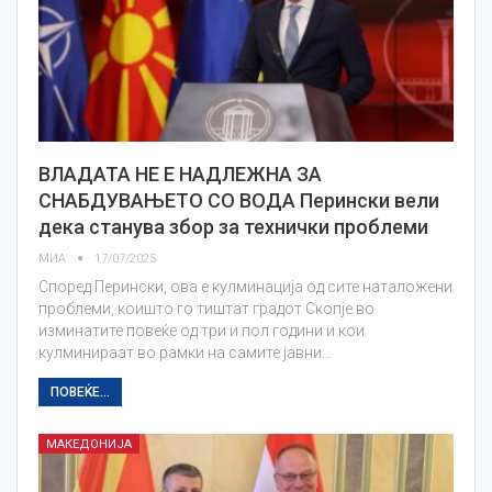
ВЛАДАТА НЕ Е НАДЛЕЖНА ЗА
СНАБДУВАЊЕТО СО ВОДА Перински вели
дека станува збор за технички проблеми
МИА
17/07/2025
Според Перински, ова е кулминација од сите наталожени
проблеми, коишто го тиштат градот Скопје во
изминатите повеќе од три и пол години и кои
кулминираат во рамки на самите јавни…
ПОВЕЌЕ...
МАКЕДОНИЈА