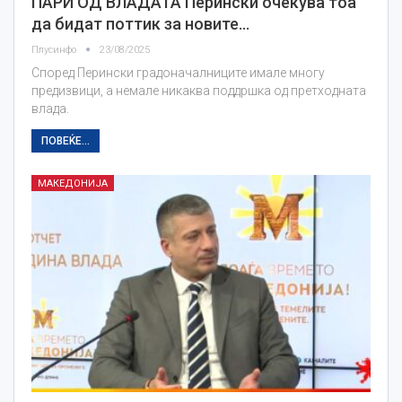
ПАРИ ОД ВЛАДАТА Перински очекува тоа
да бидат поттик за новите…
Плусинфо
23/08/2025
Според Перински градоначалниците имале многу
предизвици, а немале никаква поддршка од претходната
влада.
ПОВЕЌЕ...
МАКЕДОНИЈА