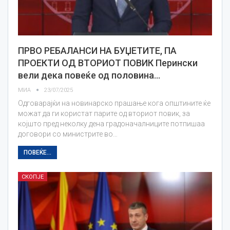
ПРВО РЕБАЛАНСИ НА БУЏЕТИТЕ, ПА
ПРОЕКТИ ОД ВТОРИОТ ПОВИК Перински
вели дека повеќе од половина…
МИА
23/07/2025
Одговарајќи на новинарско прашање кога општините ќе
можат да ги користат парите од вториот повик, за
којшто пред неколку дена градоначалниците потпишаа
договори со министрите во…
ПОВЕЌЕ...
СКОПЈЕ