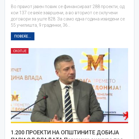
Во првиот јавен повик се финансираат 288 проекти, од
кои 137 се веќе завршени, а во вториот се склучени
договори за уште 828. За само една година изведени се
55 училишта, 9 градинки, 36…
ПОВЕЌЕ...
СКОПЈЕ
1.200 ПРОЕКТИ НА ОПШТИНИТЕ ДОБИЈА