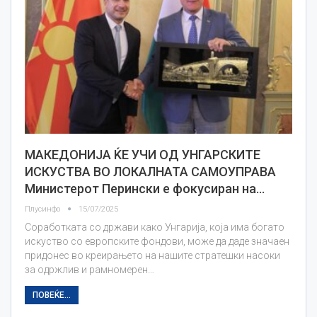
МАКЕДОНИЈА ЌЕ УЧИ ОД УНГАРСКИТЕ
ИСКУСТВА ВО ЛОКАЛНАТА САМОУПРАВА
Министерот Перински е фокусиран на…
Плусинфо
15/07/2025
Соработката со држави како Унгарија, која има богато
искуство со европските фондови, може да даде значаен
придонес во креирањето на нашите стратешки насоки
за одржлив и рамномерен…
ПОВЕЌЕ...