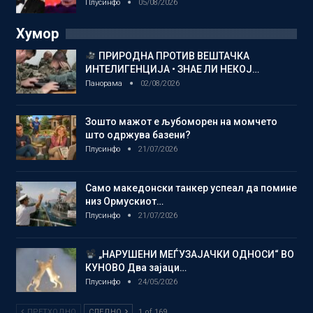
Плусинфо
05/08/2026
Хумор
ПРИРОДНА ПРОТИВ ВЕШТАЧКА
ИНТЕЛИГЕНЦИЈА • ЗНАЕ ЛИ НЕКОЈ…
Панорама
02/08/2026
Зошто мажот е љубоморен на момчето
што одржува базени?
Плусинфо
21/07/2026
Само македонски танкер успеал да помине
низ Ормускиот…
Плусинфо
21/07/2026
„НАРУШЕНИ МЕЃУЗАЈАЧКИ ОДНОСИ“ ВО
КУНОВО Два зајаци…
Плусинфо
24/05/2026
ПРЕТХОДНО
СЛЕДНО
1 of 169