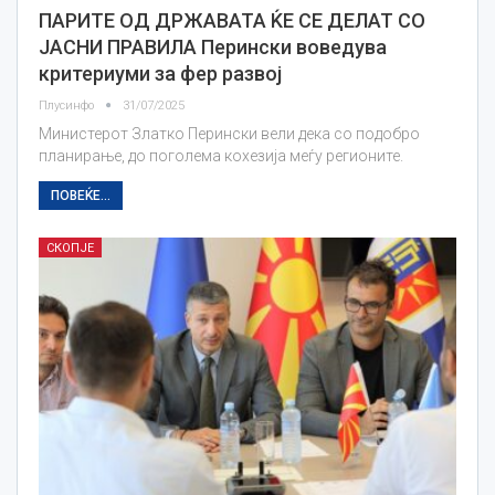
ПАРИТЕ ОД ДРЖАВАТА ЌЕ СЕ ДЕЛАТ СО
ЈАСНИ ПРАВИЛА Перински воведува
критериуми за фер развој
Плусинфо
31/07/2025
Министерот Златко Перински вели дека со подобро
планирање, до поголема кохезија меѓу регионите.
ПОВЕЌЕ...
СКОПЈЕ