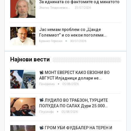
За иднината со фантомите од минатото
Златко Теодосиевски
31/07/2026
Јас немам проблем со „Цанде
Големиот“ и со некои поголеми…
Бранко Героски
30/07/2026
Најнови вести
МОНТ ЕВЕРЕСТ КАКО ЕВЗОНИ ВО
АВГУСТ Илјадници долари не…
Панорама
05/08/2026
ЛУДИЛО ВО ТРАБЗОН, ТУРЦИТЕ
ПОЛУДЕА ПО САЛАХ Дури 25.000…
Плусинфо
05/08/2026
ГРОМ УБИ ФУДБАЛЕР НА ТЕРЕН И