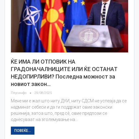
ЌЕ ИМА ЛИ ОТПОВИК НА
ГРАДОНАЧАЛНИЦИТЕ ИЛИ ЌЕ ОСТАНАТ
НЕДОПИРЛИВИ? Последна можност за
новиот закон…
Плусинфо
29/08/2025
Мене ми е жал што ниту ДУИ, ниту СДСМ не успеаја да се
надминат себеси и да ги поддржат овие законски
решенија, затоа што, пред сè, овие предлози се
однесуваат на зголемување на…
ПОВЕЌЕ...