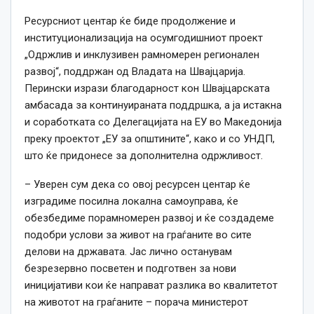
Ресурсниот центар ќе биде продолжение и
институционализација на осумгодишниот проект
„Одржлив и инклузивен рамномерен регионален
развој“, поддржан од Владата на Швајцарија.
Перински изрази благодарност кон Швајцарската
амбасада за континуираната поддршка, а ја истакна
и соработката со Делегацијата на ЕУ во Македонија
преку проектот „ЕУ за општините“, како и со УНДП,
што ќе придонесе за дополнителна одржливост.
– Уверен сум дека со овој ресурсен центар ќе
изградиме посилна локална самоуправа, ќе
обезбедиме порамномерен развој и ќе создадеме
подобри услови за живот на граѓаните во сите
делови на државата. Јас лично останувам
безрезервно посветен и подготвен за нови
иницијативи кои ќе направат разлика во квалитетот
на животот на граѓаните – порача министерот