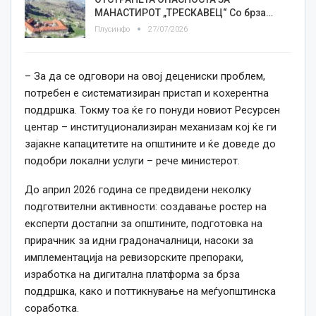
МАНАСТИРОТ „ТРЕСКАВЕЦ“ Со брза…
Плусинфо
27/07/2026
– За да се одговори на овој децениски проблем,
потребен е систематизиран пристап и кохерентна
поддршка. Токму тоа ќе го понуди новиот Ресурсен
центар – институционализиран механизам кој ќе ги
зајакне капацитетите на општините и ќе доведе до
подобри локални услуги – рече министерот.
До април 2026 година се предвидени неколку
подготвителни активности: создавање ростер на
експерти достапни за општините, подготовка на
прирачник за идни градоначалници, насоки за
имплементација на ревизорските препораки,
изработка на дигитална платформа за брза
поддршка, како и поттикнување на меѓуопштинска
соработка.