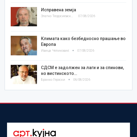
Исправена земја
Златко Теодосиевски
07/08/2026
Климата како безбедносно прашање во
Европа
Ивица Челиковиќ
07/08/2026
СДСМ е задолжен за лаги и за спинови,
но вистинското…
Бранко Героски
06/08/2026