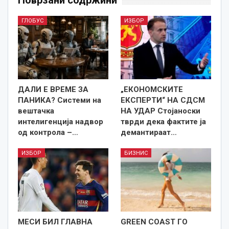
Поврзани содржини
ГЛОБУС
ИЗБОР
ДАЛИ Е ВРЕМЕ ЗА
„ЕКОНОМСКИТЕ
ПАНИКА? Системи на
ЕКСПЕРТИ“ НА СДСМ
вештачка
НА УДАР Стојаноски
интелигенција надвор
тврди дека фактите ја
од контрола –…
демантираат…
ИЗБОР
БИЗНИС
МЕСИ БИЛ ГЛАВНА
GREEN COAST ГО