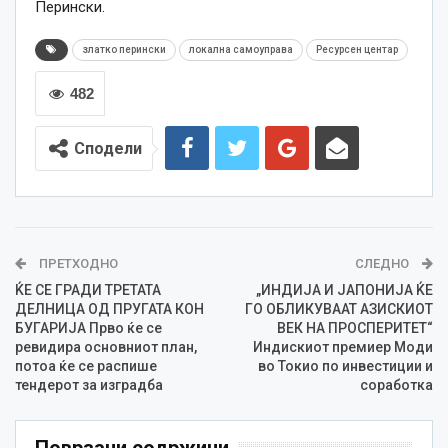
Перински.
златко перински
локална самоуправа
Ресурсен центар
482
Сподели
ПРЕТХОДНО
СЛЕДНО
ЌЕ СЕ ГРАДИ ТРЕТАТА
„ИНДИЈА И ЈАПОНИЈА ЌЕ
ДЕЛНИЦА ОД ПРУГАТА КОН
ГО ОБЛИКУВААТ АЗИСКИОТ
БУГАРИЈА Прво ќе се
ВЕК НА ПРОСПЕРИТЕТ“
ревидира основниот план,
Индискиот премиер Моди
потоа ќе се распише
во Токио по инвестиции и
тендерот за изградба
соработка