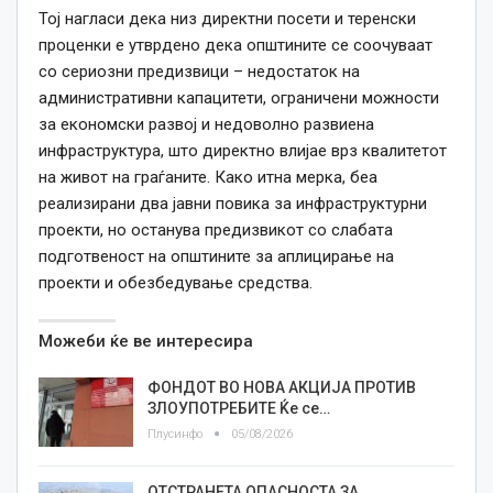
Тој нагласи дека низ директни посети и теренски
проценки е утврдено дека општините се соочуваат
со сериозни предизвици – недостаток на
административни капацитети, ограничени можности
за економски развој и недоволно развиена
инфраструктура, што директно влијае врз квалитетот
на живот на граѓаните. Како итна мерка, беа
реализирани два јавни повика за инфраструктурни
проекти, но останува предизвикот со слабата
подготвеност на општините за аплицирање на
проекти и обезбедување средства.
Можеби ќе ве интересира
ФОНДОТ ВО НОВА АКЦИЈА ПРОТИВ
ЗЛОУПОТРЕБИТЕ Ќе се…
Плусинфо
05/08/2026
ОТСТРАНЕТА ОПАСНОСТА ЗА