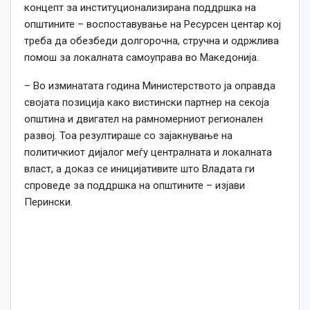
концепт за институционализирана поддршка на
општините – воспоставување на Ресурсен центар кој
треба да обезбеди долгорочна, стручна и одржлива
помош за локалната самоуправа во Македонија.
– Во изминатата година Министерството ја оправда
својата позиција како вистински партнер на секоја
општина и двигател на рамномерниот регионален
развој. Тоа резултираше со зајакнување на
политичкиот дијалог меѓу централната и локалната
власт, а доказ се иницијативите што Владата ги
спроведе за поддршка на општините – изјави
Перински.