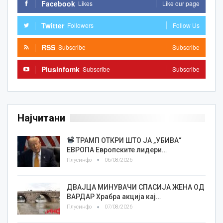
Facebook
Likes
Like our page
Twitter
Followers
Follow Us
RSS
Subscribe
Subscribe
Plusinfomk
Subscribe
Subscribe
Најчитани
ТРАМП ОТКРИ ШТО ЈА „УБИВА“
ЕВРОПА Европските лидери…
Плусинфо
06/08/2026
ДВАЈЦА МИНУВАЧИ СПАСИЈА ЖЕНА ОД
ВАРДАР Храбра акција кај…
Плусинфо
07/08/2026