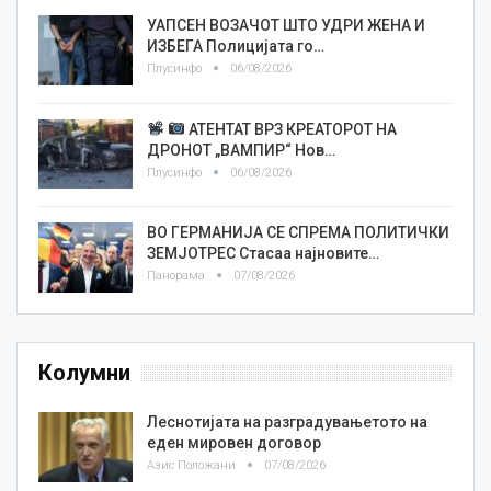
УАПСЕН ВОЗАЧОТ ШТО УДРИ ЖЕНА И
ИЗБЕГА Полицијата го…
Плусинфо
06/08/2026
АТЕНТАТ ВРЗ КРЕАТОРОТ НА
ДРОНОТ „ВАМПИР“ Нов…
Плусинфо
06/08/2026
ВО ГЕРМАНИЈА СЕ СПРЕМА ПОЛИТИЧКИ
ЗЕМЈОТРЕС Стасаа најновите…
Панорама
07/08/2026
Колумни
Леснотијата на разградувањетото на
еден мировен договор
Азис Положани
07/08/2026