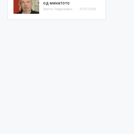
од минатото
Златко Теодосиевски
31/07/2026