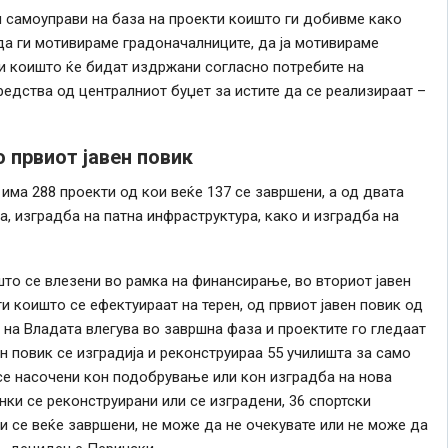
 самоуправи на база на проекти коишто ги добивме како
да ги мотивираме градоначалниците, да ја мотивираме
и коишто ќе бидат издржани согласно потребите на
редства од централниот буџет за истите да се реализираат –
о првиот јавен повик
има 288 проекти од кои веќе 137 се завршени, а од двата
, изградба на патна инфраструктура, како и изградба на
што се влезени во рамка на финансирање, во вториот јавен
и коишто се ефектуираат на терен, од првиот јавен повик од
 на Владата влегува во завршна фаза и проектите го гледаат
ен повик се изградија и реконструираа 55 училишта за само
се насочени кон подобрување или кон изградба на нова
нки се реконструирани или се изградени, 36 спортски
ти се веќе завршени, не може да не очекувате или не може да