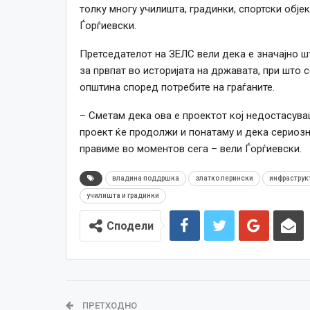
толку многу училишта, градинки, спортски обје
Ѓорѓиевски.
Претседателот на ЗЕЛС вели дека е значајно шт
за првпат во историјата на државата, при што 
општина според потребите на граѓаните.
– Сметам дека ова е проектот кој недостасува
проект ќе продолжи и понатаму и дека сериозно
правиме во моментов сега – вели Ѓорѓиевски.
владина поддршка
златко перински
инфраструк
училишта и градинки
Сподели
ПРЕТХОДНО