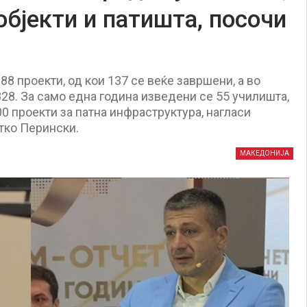
објекти и патишта, посочи
88 проекти, од кои 137 се веќе завршени, а во
828. За само една година изведени се 55 училишта,
00 проекти за патна инфраструктура, нагласи
тко Перински.
МАКЕДОНИЈА