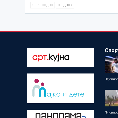
ПРЕТХОДНО
СЛЕДНО
Спор
Плусинф
Плусинф