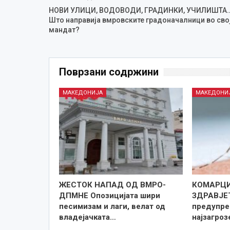
НОВИ УЛИЦИ, ВОДОВОДИ, ГРАДИНКИ, УЧИЛИШТА
Што направија вмровските градоначалници во сво
мандат?
Поврзани содржини
МАКЕДОНИЈА
МАКЕДОНИ
ЖЕСТОК НАПАД ОД ВМРО-
КОМАРЦИ
ДПМНЕ Опозицијата шири
ЗДРАВЈЕ
песимизам и лаги, велат од
предупре
владејачката…
најзагро