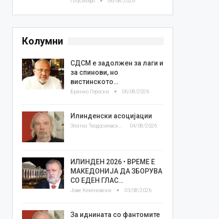
Плусинфо
06/08/2026
Колумни
СДСМ е задолжен за лаги и
за спинови, но
вистинското…
Бранко Героски
06/08/2026
Илинденски асоцијации
Златко Теодосиевски
04/08/2026
ИЛИНДЕН 2026 • ВРЕМЕ Е
МАКЕДОНИЈА ДА ЗБОРУВА
СО ЕДЕН ГЛАС…
Јове Кекеновски
03/08/2026
За иднината со фантомите