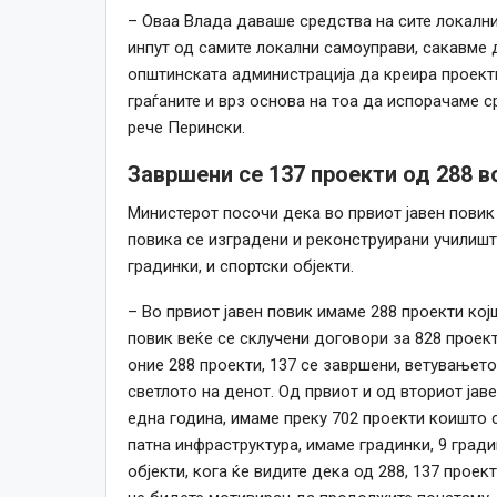
– Оваа Влада даваше средства на сите локални
инпут од самите локални самоуправи, сакавме 
општинската администрација да креира проект
граѓаните и врз основа на тоа да испорачаме с
рече Перински.
Завршени се 137 проекти од 288 в
Министерот посочи дека во првиот јавен повик 
повика се изградени и реконструирани училишта
градинки, и спортски објекти.
– Во првиот јавен повик имаме 288 проекти кој
повик веќе се склучени договори за 828 проект
оние 288 проекти, 137 се завршени, ветувањето
светлото на денот. Од првиот и од вториот јав
една година, имаме преку 702 проекти коишто 
патна инфраструктура, имаме градинки, 9 гради
објекти, кога ќе видите дека од 288, 137 проек