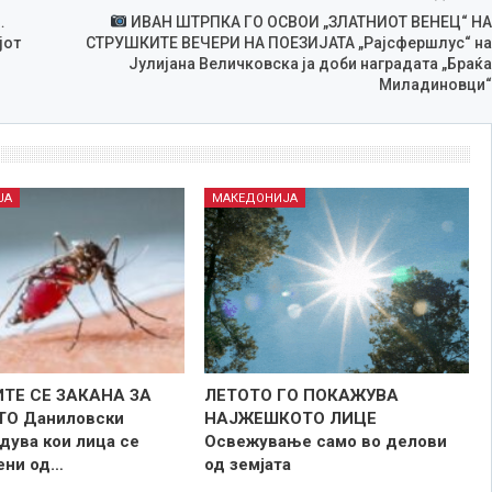
…
ИВАН ШТРПКА ГО ОСВОИ „ЗЛАТНИОТ ВЕНЕЦ“ НА
јот
СТРУШКИТЕ ВЕЧЕРИ НА ПОЕЗИЈАТА „Рајсфершлус“ на
Јулијана Величковска ја доби наградата „Браќа
Миладиновци“
ЈА
МАКЕДОНИЈА
ТЕ СЕ ЗАКАНА ЗА
ЛЕТОТО ГО ПОКАЖУВА
ТО Даниловски
НАЈЖЕШКОТО ЛИЦE
дува кои лица се
Освежување само во делови
зени од…
од земјата