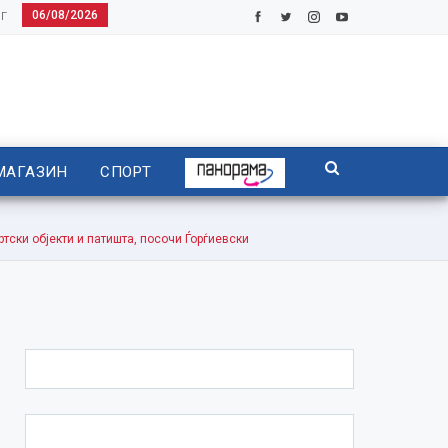
06/08/2026
Г
МАГАЗИН
СПОРТ
ски објекти и патишта, посочи Ѓорѓиевски