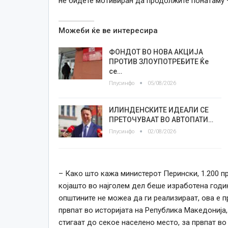
не бидете мотивиран да продолжите понатаму 
Можеби ќе ве интересира
ФОНДОТ ВО НОВА АКЦИЈА
ПРОТИВ ЗЛОУПОТРЕБИТЕ Ќе
се…
Плусинфо
05/08/2026
ИЛИНДЕНСКИТЕ ИДЕАЛИ СЕ
ПРЕТОЧУВААТ ВО АВТОПАТИ…
Плусинфо
02/08/2026
– Како што кажа министерот Перински, 1.200 п
којашто во најголем дел беше изработена годи
општините не можеа да ги реализираат, ова е пр
првпат во историјата на Република Македонија,
стигаат до секое населено место, за првпат в