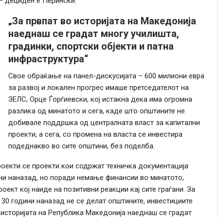
– дециден е Перински.
„За првпат во историјата на Македонија
наеднаш се градат многу училишта,
градинки, спортски објекти и патна
инфраструктура“
Свое обраќање на панел-дискусијата – 600 милиони евра
за развој и локален прогрес имаше претседателот на
ЗЕЛС, Орце Ѓорѓиевски, кој истакна дека има огромна
разлика од минатото и сега, каде што општините не
добивале поддршка од централната власт за капитални
проекти, а сега, со промена на власта се инвестира
подеднакво во сите општини, без поделба.
роекти се проекти кои содржат техничка документација
ни наназад, но поради немање финансии во минатото,
оект кој наиде на позитивни реакции кај сите граѓани. За
 30 години наназад не се делат општините, инвестициите
о историјата на Република Македонија наеднаш се градат