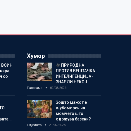
Хумор
 ВОИН
ПРИРОДНА
енира
ПРОТИВ ВЕШТАЧКА
ч со
ИНТЕЛИГЕНЦИЈА •
ЗНАЕ ЛИ НЕКОЈ…
Панорама
02/08/2026
Зошто мажот е
ТО
љубоморен на
А
момчето што
овата…
одржува базени?
Плусинфо
21/07/2026