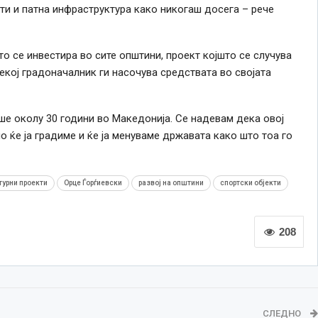
кти и патна инфраструктура како никогаш досега – рече
о се инвестира во сите општини, проект којшто се случува
секој градоначалник ги насочува средствата во својата
ше околу 30 години во Македонија. Се надевам дека овој
 ќе ја градиме и ќе ја менуваме државата како што тоа го
турни проекти
Орце Ѓорѓиевски
развој на општини
спортски објекти
208
СЛЕДНО