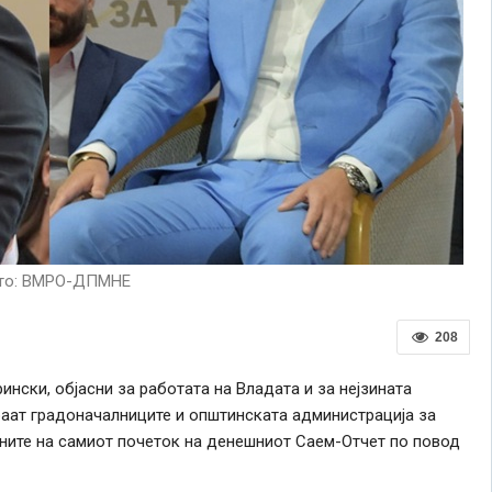
то: ВМРО-ДПМНЕ
208
нски, објасни за работата на Владата и за нејзината
раат градоначалниците и општинската администрација за
аните на самиот почеток на денешниот Саем-Отчет по повод