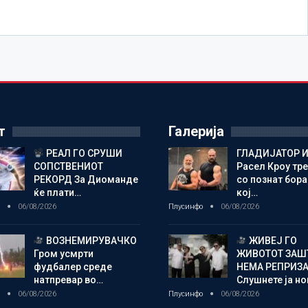
т
Галерија
РЕАЛ ГО СРУШИ
ГЛАДИЈАТОР И
СОПСТВЕНИОТ
Расел Кроу тр
РЕКОРД За Диоманде
со познат бора
ќе плати…
кој…
о
06/08/2026
Плусинфо
06/08/2026
ВОЗНЕМИРУВАЧКО
ЖИВЕЈ ГО
Гром усмрти
ЖИВОТОТ ЗАШ
фудбалер среде
НЕМА РЕПРИЗ
натпревар во…
Слушнете ја н
о
06/08/2026
Плусинфо
06/08/2026