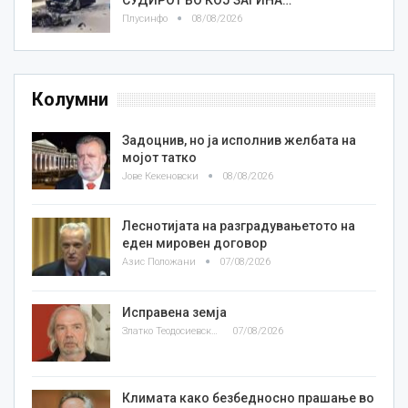
Плусинфо
08/08/2026
Колумни
Задоцнив, но ја исполнив желбата на
мојот татко
Јове Кекеновски
08/08/2026
Леснотијата на разградувањетото на
еден мировен договор
Азис Положани
07/08/2026
Исправена земја
Златко Теодосиевски
07/08/2026
Климата како безбедносно прашање во