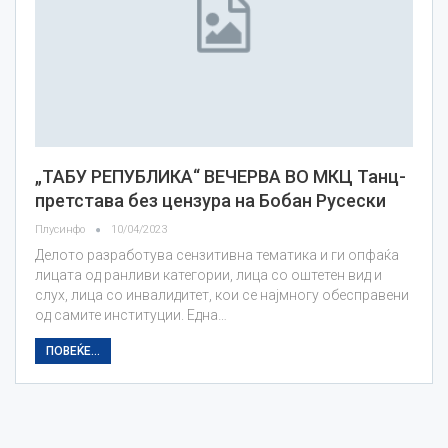
„ТАБУ РЕПУБЛИКА“ ВЕЧЕРВА ВО МКЦ Танц-
претстава без цензура на Бобан Русески
Плусинфо
10/04/2023
Делото разработува сензитивна тематика и ги опфаќа
лицата од ранливи категории, лица со оштетен вид и
слух, лица со инвалидитет, кои се најмногу обесправени
од самите институции. Една…
ПОВЕЌЕ...