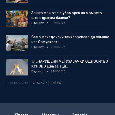
Зошто мажот е љубоморен на момчето
што одржува базени?
Плусинфо
21/07/2026
Само македонски танкер успеал да помине
низ Ормускиот…
Плусинфо
21/07/2026
„НАРУШЕНИ МЕЃУЗАЈАЧКИ ОДНОСИ“ ВО
КУНОВО Два зајаци…
Плусинфо
24/05/2026
ПРЕТХОДНО
СЛЕДНО
1 of 169