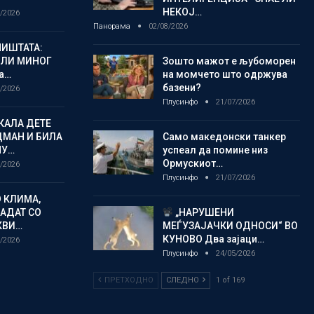
НЕКОЈ…
/2026
Панорама
02/08/2026
ИШТАТА:
ЈЛИ МИНОГ
Зошто мажот е љубоморен
а…
на момчето што одржува
базени?
/2026
Плусинфо
21/07/2026
КАЛА ДЕТЕ
ДМАН И БИЛА
Само македонски танкер
МУ…
успеал да помине низ
Ормускиот…
/2026
Плусинфо
21/07/2026
 КЛИМА,
ЛАДАТ СО
„НАРУШЕНИ
КВИ…
МЕЃУЗАЈАЧКИ ОДНОСИ“ ВО
КУНОВО Два зајаци…
/2026
Плусинфо
24/05/2026
ПРЕТХОДНО
СЛЕДНО
1 of 169