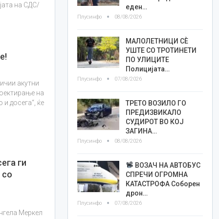
јата на СДС/
еден…
Плусинфо
08/08/2026
МАЛОЛЕТНИЦИ СÈ
УШТЕ СО ТРОТИНЕТИ
е!
ПО УЛИЦИТЕ
Полицијата…
Плусинфо
07/08/2026
ничии акутни
роектирање на
 и досега“, ќе
ТРЕТО ВОЗИЛО ГО
ПРЕДИЗВИКАЛО
СУДИРОТ ВО КОЈ
ЗАГИНА…
Плусинфо
08/08/2026
сега ги
ВОЗАЧ НА АВТОБУС
 со
СПРЕЧИ ОГРОМНА
КАТАСТРОФА Соборен
дрон…
Плусинфо
07/08/2026
Ангела Меркел