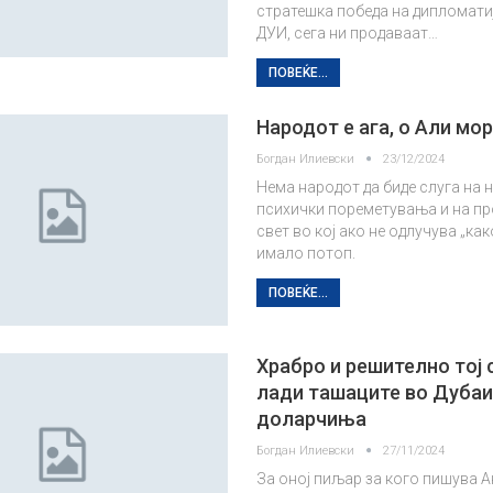
стратешка победа на дипломати
ДУИ, сега ни продаваат…
ПОВЕЌЕ...
Народот е ага, о Али мор
Богдан Илиевски
23/12/2024
Нема народот да биде слуга на 
психички пореметувања и на п
свет во кој ако не одлучува „како
имало потоп.
ПОВЕЌЕ...
Храбро и решително тој 
лади ташаците во Дубаи
доларчиња
Богдан Илиевски
27/11/2024
За оној пиљар за кого пишува 