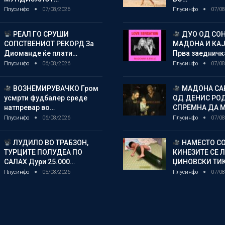
Плусинфо
07/08/2026
Плусинфо
07/08
РЕАЛ ГО СРУШИ
ДУО ОД СОН
СОПСТВЕНИОТ РЕКОРД За
МАДОНА И КА
Диоманде ќе плати…
Прва заедничк
Плусинфо
06/08/2026
Плусинфо
07/08
ВОЗНЕМИРУВАЧКО Гром
МАДОНА СА
усмрти фудбалер среде
ОД ДЕНИС РО
натпревар во…
СПРЕМНА ДА 
Плусинфо
06/08/2026
Плусинфо
07/08
ЛУДИЛО ВО ТРАБЗОН,
НАМЕСТО СО
ТУРЦИТЕ ПОЛУДЕА ПО
КИНЕЗИТЕ СЕ 
САЛАХ Дури 25.000…
ЏИНОВСКИ ТИ
Плусинфо
05/08/2026
Плусинфо
07/08