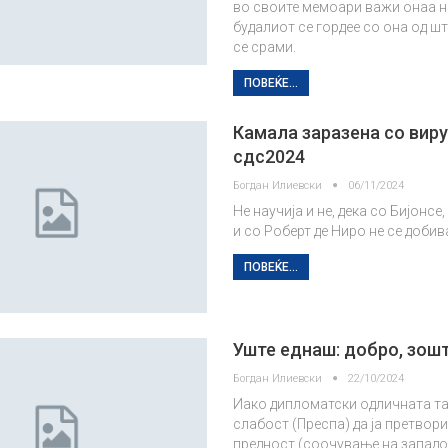
во своите мемоари важи онаа н
будалиот се гордее со она од ш
се срами.
ПОВЕЌЕ...
Камала заразена со виру
сдс2024
Богдан Илиевски
06/11/2024
Не научија и не, дека со Бијонсе
и со Роберт де Ниро не се добив
ПОВЕЌЕ...
Уште еднаш: добро, зош
Богдан Илиевски
22/10/2024
Иако дипломатски одличната т
слабост (Преспа) да ја претвор
предност (соочување на западо