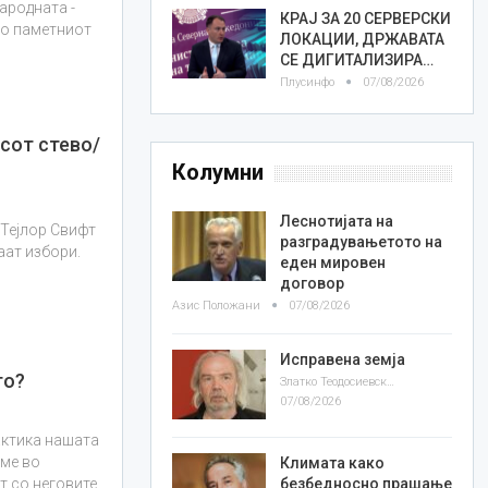
ародната -
КРАЈ ЗА 20 СЕРВЕРСКИ
то паметниот
ЛОКАЦИИ, ДРЖАВАТА
СЕ ДИГИТАЛИЗИРА…
Плусинфо
07/08/2026
сот стево/
Колумни
Леснотијата на
, Тејлор Свифт
разградувањетото на
аат избори.
еден мировен
договор
Азис Положани
07/08/2026
Исправена земја
то?
Златко Теодосиевски
07/08/2026
актика нашата
име во
Климата како
безбедносно прашање
т со неговите