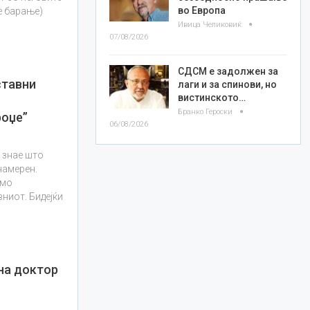
во Европа
е барање)
Ивица Челиковиќ
07/08/2026
СДСМ е задолжен за
ставни
лаги и за спинови, но
вистинското…
Бранко Героски
роџе”
06/08/2026
 знае што
намерен.
амо
вниот. Бидејќи
на доктор