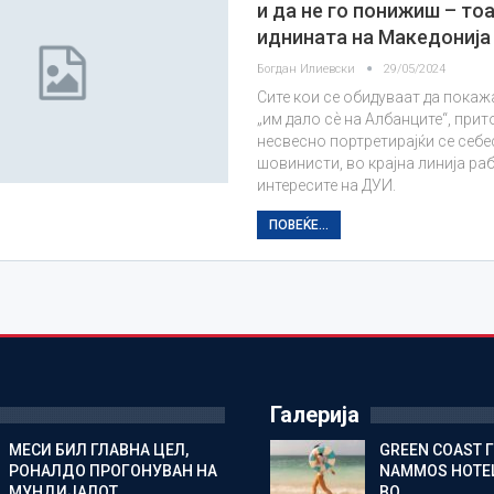
и да не го понижиш – тоа
иднината на Македонија
Богдан Илиевски
29/05/2024
Сите кои се обидуваат да пока
„им дало сѐ на Албанците“, прит
несвесно портретирајќи се себе
шовинисти, во крајна линија ра
интересите на ДУИ.
ПОВЕЌЕ...
Галерија
МЕСИ БИЛ ГЛАВНА ЦЕЛ,
GREEN COAST 
РОНАЛДО ПРОГОНУВАН НА
NAMMOS HOTEL
МУНДИЈАЛОТ…
ВО…