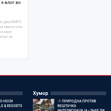
 е влог во
жат дека ВМРО
оа свесно или
си како
ботат за
Хумор
ГО НОСИ
ПРИРОДНА ПРОТИВ
S & RESORTS
ВЕШТАЧКА
ИНТЕЛИГЕНЦИЈА • ЗНАЕ ЛИ