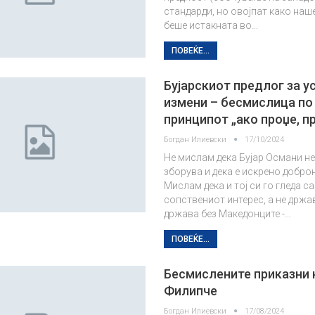
стандарди, но овојпат како наш
беше истакната во…
ПОВЕЌЕ...
Бујарскиот предлог за у
измени – бесмислица по
принципот „ако проџе, п
Богдан Илиевски
17/10/2024
Не мислам дека Бујар Османи не
зборува и дека е искрено добро
Мислам дека и тој си го гледа с
сопствениот интерес, а не држа
држава без Македонците -…
ПОВЕЌЕ...
Бесмислените приказни 
Филипче
Богдан Илиевски
17/08/2024