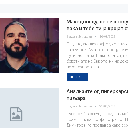
Македонецу, не се вооду
вака и тебе ти ја кројат 
Богдан Илиевски
16/08/2025
Следете, анализирајте, учете, из
заклучоци. Ама не се воодушеву
Путинчо, ни на Трамп братот, ни
бедотијата на Европа, ни на до
лековерноста на…
ПОВЕЌЕ...
Анализите од пиперкарс
пиљара
Богдан Илиевски
21/01/2025
Луѓе кои 1,5 секунда поздрав ме
Трамп, сликан од фотографот 
Димитров, го продаваа како се