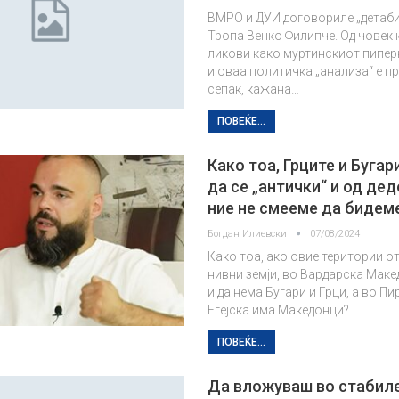
ВМРО и ДУИ договориле „детаби
Тропа Венко Филипче. Од човек 
ликови како муртинскиот пиперк
и оваа политичка „анализа“ е п
сепак, кажана…
ПОВЕЌЕ...
Како тоа, Грците и Бугар
да се „антички“ и од дед
ние не смееме да бидем
Богдан Илиевски
07/08/2024
Како тоа, ако овие територии о
нивни земји, во Вардарска Маке
и да нема Бугари и Грци, а во Пи
Егејска има Македонци?
ПОВЕЌЕ...
Да вложуваш во стабиле