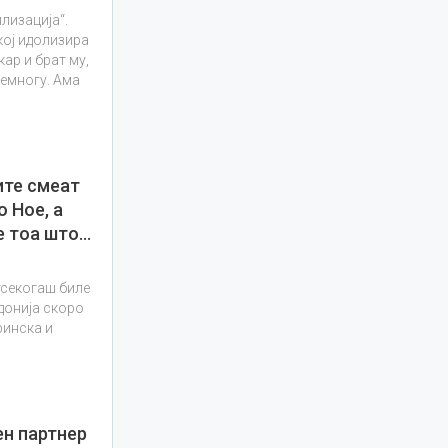
лизација“.
кој идолизира
ар и брат му,
ремногу. Ама
ите смеат
о Ное, а
е тоа што…
тсекогаш биле
донија скоро
ринска и
н партнер