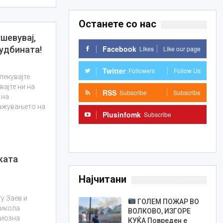
Останете со нас
шевувај,
Facebook
судбината!
Likes
Like our page
Twitter
Followers
Follow Us
влекувајте
вајте ни на
RSS
Subscribe
Subscribe
 на
кажувањето на
Plusinfomk
Subscribe
Subscribe
ката
Најчитани
ѓу Заев и
ГОЛЕМ ПОЖАР ВО
Никола
ВОЛКОВО, ИЗГОРЕ
риозна
КУЌА Повреден е