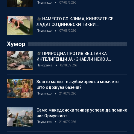
Плусинфо
07/08/2026
НАМЕСТО СО КЛИМА, КИНЕЗИТЕ СЕ
ЛАДАТ СО ЏИНОВСКИ ТИКВИ…
Плусинфо
07/08/2026
Хумор
ПРИРОДНА ПРОТИВ ВЕШТАЧКА
ИНТЕЛИГЕНЦИЈА • ЗНАЕ ЛИ НЕКОЈ…
Панорама
02/08/2026
Зошто мажот е љубоморен на момчето
што одржува базени?
Плусинфо
21/07/2026
Само македонски танкер успеал да помине
низ Ормускиот…
Плусинфо
21/07/2026