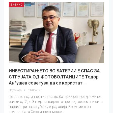
БИЗНИС
ИНВЕСТИРАЊЕТО ВО БАТЕРИИ Е СПАС ЗА
СТРУЈАТА ОД ФОТОВОЛТАИЦИТЕ Тодор
Анѓушев советува да се користат…
Плусинфо
11/06/2025
Повратот од инвестирање во батерии сега се движи во
рамки од 2 до 3 години, каде што предвид се земени сите
параметри на загуби и деградација. Во моментов
компанијата Феро инвест може…