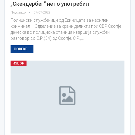
„Скендербег“ не го употребил
Плусинфо
07/07/2022
Полициски службеници од Единицата за насилен
криминал – Одделение за крвни деликти при СВР Скопје
денеска во полициска станица извршија службен
разговор со С.Р.(34) од Скопје. С.Р.,…
ПОВЕЌЕ...
ИЗБОР