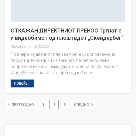
ОТКАЖАН ДИРЕКТНИОТ ПРЕНОС Тргнат е
и видеобимот од плоштадот „Скендербег“
Плусинфо
03/12/2021
По вчера најавениот план за пречек и испраќање на
посмртните останки на загинатите, вечерта беше
направена измена: нема да има колона по булеварот
„Гоце Делчев“, како што претходно беше…
ПОВЕЌЕ...
ПРЕТХОДНО
1
2
3
СЛЕДНО