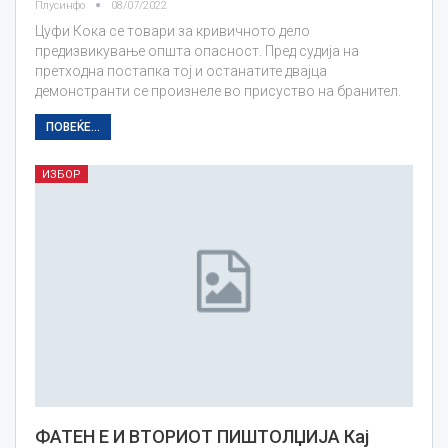
Плусинфо
08/07/2022
Цуфи Кока се товари за кривичното дело
предизвикување општа опасност. Пред судија на
претходна постапка тој и останатите двајца
демонстранти се произнеле во присуство на бранител.
ПОВЕЌЕ...
ИЗБОР
ФАТЕН Е И ВТОРИОТ ПИШТОЛЏИЈА Кај