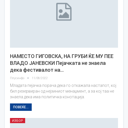
НАМЕСТО ГИГОВСКА, НА ГРУБИ ЌЕ МУ ПЕЕ
ВЛАДО ЈАНЕВСКИ Пејачката не знаела
дека фестивалот на…
Плусинфо
11/08/2022
Младата пејачка порача дека го откажала настапот, кој
бил резервиран од нејзиниот менаџмент, а за кој таа не
знаела дека има политичка конотација.
ПОВЕЌЕ...
ИЗБОР