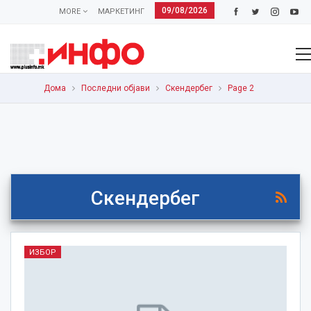
09/08/2026
MORE
МАРКЕТИНГ
Дома
Последни објави
Скендербег
Page 2
Скендербег
ИЗБОР