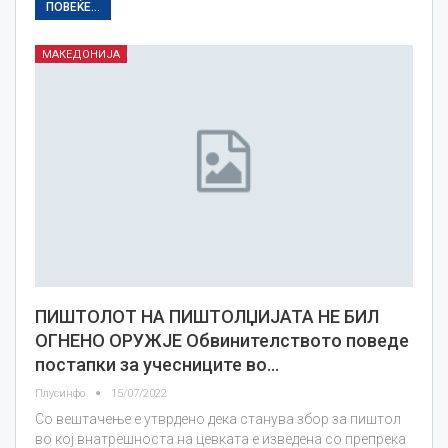
ПОВЕЌЕ...
МАКЕДОНИЈА
ПИШТОЛОТ НА ПИШТОЛЏИЈАТА НЕ БИЛ
ОГНЕНО ОРУЖЈЕ Обвинителството поведе
постапки за учесниците во…
Плусинфо
15/07/2022
Со вештачење е утврдено дека станува збор за пиштол
во кој внатрешноста на цевката е изведена со препрека