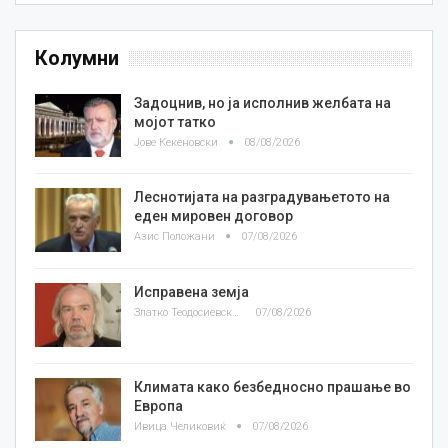
Колумни
Задоцнив, но ја исполнив желбата на
мојот татко
Јове Кекеновски
08/08/2026
Леснотијата на разградувањетото на
еден мировен договор
Азис Положани
07/08/2026
Исправена земја
Златко Теодосиевски
07/08/2026
Климата како безбедносно прашање во
Европа
Ивица Челиковиќ
07/08/2026