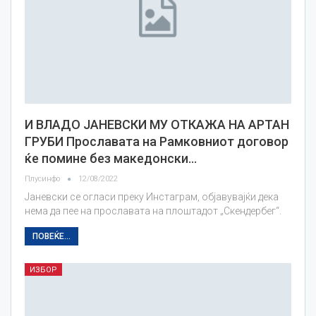
И ВЛАДО ЈАНЕВСКИ МУ ОТКАЖА НА АРТАН
ГРУБИ Прославата на Рамковниот договор
ќе помине без македонски…
Плусинфо
12/08/2022
Јаневски се огласи преку Инстаграм, објавувајќи дека
нема да пее на прославата на плоштадот „Скендербег“.
ПОВЕЌЕ...
ИЗБОР