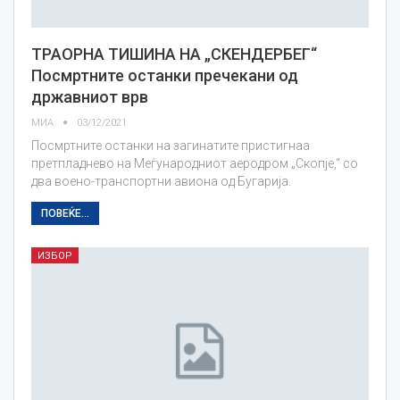
ТРАОРНА ТИШИНА НА „СКЕНДЕРБЕГ“
Посмртните останки пречекани од
државниот врв
МИА
03/12/2021
Посмртните останки на загинатите пристигнаа
претпладнево на Меѓународниот аеродром „Скопје,“ со
два воено-транспортни авиона од Бугарија.
ПОВЕЌЕ...
ИЗБОР