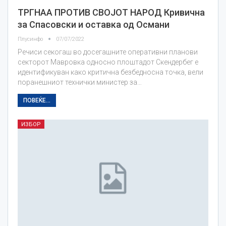
ТРГНАА ПРОТИВ СВОЈОТ НАРОД Кривична
за Спасовски и оставка од Османи
Плусинфо
07/07/2022
Речиси секогаш во досегашните оперативни планови
секторот Мавровка односно плоштадот Скендербег е
идентификуван како критична безбедносна точка, вели
поранешниот технички министер за…
ПОВЕЌЕ...
ИЗБОР