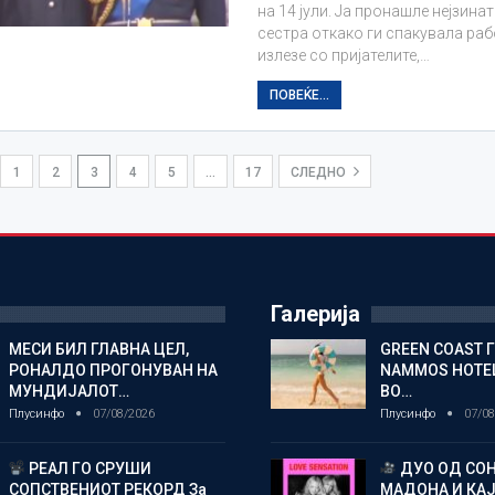
на 14 јули. Ја пронашле нејзинат
сестра откако ги спакувала раб
излезе со пријателите,…
ПОВЕЌЕ...
1
2
3
4
5
…
17
СЛЕДНО
Галерија
МЕСИ БИЛ ГЛАВНА ЦЕЛ,
GREEN COAST 
РОНАЛДО ПРОГОНУВАН НА
NAMMOS HOTEL
МУНДИЈАЛОТ…
ВО…
Плусинфо
07/08/2026
Плусинфо
07/08
РЕАЛ ГО СРУШИ
ДУО ОД СОН
СОПСТВЕНИОТ РЕКОРД За
МАДОНА И КА