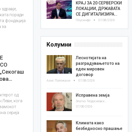
КРАЈ ЗА 20 СЕРВЕРСКИ
ЛОКАЦИИ, ДРЖАВАТА
 здравје,
СЕ ДИГИТАЛИЗИРА…
лката поради
Плусинфо
07/08/2026
та фондација
 за
Колумни
Е
Леснотијата на
разградувањетото на
 СО
еден мировен
„Секогаш
договор
 ова…
Азис Положани
07/08/2026
ктерот од
Исправена земја
ин Леви, кога
Златко Теодосиевски
 замокот
07/08/2026
рна серија
Климата како
безбедносно прашање