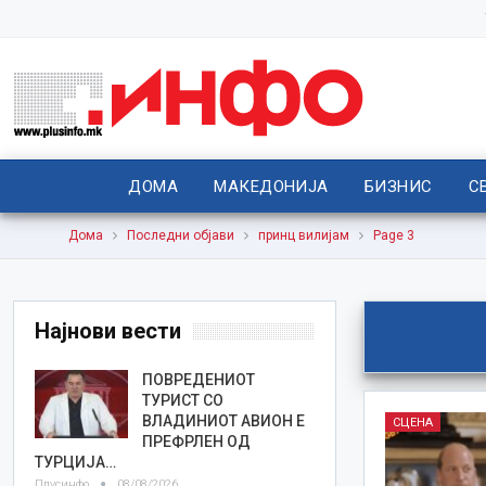
ДОМА
МАКЕДОНИЈА
БИЗНИС
С
Дома
Последни објави
принц вилијам
Page 3
Најнови вести
ПОВРЕДЕНИОТ
ТУРИСТ СО
ВЛАДИНИОТ АВИОН Е
СЦЕНА
ПРЕФРЛЕН ОД
ТУРЦИЈА…
Плусинфо
08/08/2026