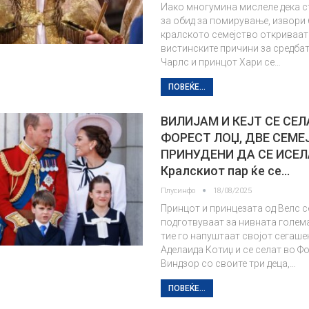
Иако многумина мислеле дека с
за обид за помирување, извори 
кралското семејство откриваат
вистинските причини за средбат
Чарлс и принцот Хари се…
ПОВЕЌЕ...
ВИЛИЈАМ И КЕЈТ СЕ СЕЛ
ФОРЕСТ ЛОЏ, ДВЕ СЕМЕ
ПРИНУДЕНИ ДА СЕ ИСЕЛ
Кралскиот пар ќе се…
Плусинфо
18/08/2025
Принцот и принцезата од Велс с
подготвуваат за нивната голем
тие го напуштаат својот сегаше
Аделаида Котиџ и се селат во Ф
Виндзор со своите три деца,…
ПОВЕЌЕ...