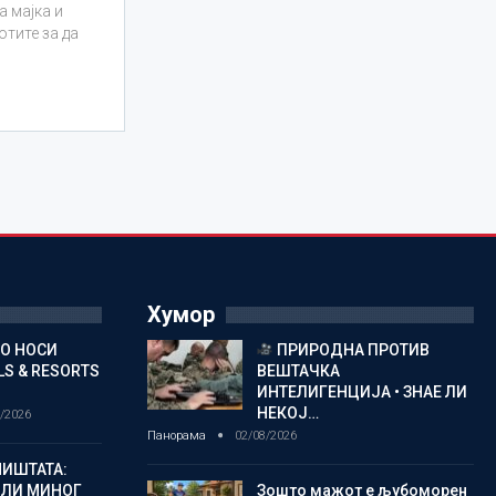
а мајка и
отите за да
Хумор
ГО НОСИ
ПРИРОДНА ПРОТИВ
S & RESORTS
ВЕШТАЧКА
ИНТЕЛИГЕНЦИЈА • ЗНАЕ ЛИ
НЕКОЈ…
/2026
Панорама
02/08/2026
ИШТАТА:
ЈЛИ МИНОГ
Зошто мажот е љубоморен