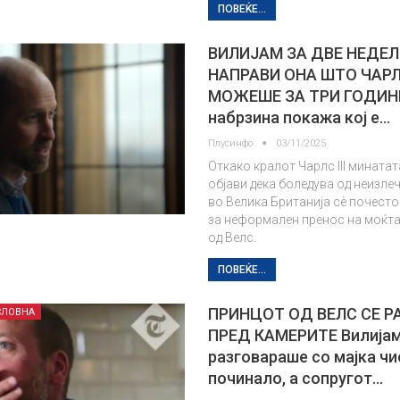
ПОВЕЌЕ...
ВИЛИЈАМ ЗА ДВЕ НЕДЕЛ
НАПРАВИ ОНА ШТО ЧАРЛ
МОЖЕШЕ ЗА ТРИ ГОДИН
набрзина покажа кој е…
Плусинфо
03/11/2025
Откако кралот Чарлс III минатат
објави дека боледува од неизле
во Велика Британија сѐ почесто
за неформален пренос на моќта
од Велс.
ПОВЕЌЕ...
ПРИНЦОТ ОД ВЕЛС СЕ Р
СЛОВНА
ПРЕД КАМЕРИТЕ Вилија
разговараше со мајка чи
починало, а сопругот…