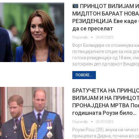
ПРИНЦОТ ВИЛИЈАМ И
МИДЛТОН БАРААТ НОВ
РЕЗИДЕНЦИЈА Еве каде 
да се преселат
Плусинфо
29/07/2025
Форт Белведере се споменува ка
потенцијалните опции за нов до
готска резиденција од 18 век, с
затскриен дел од паркот Виндзо
ПОВЕЌЕ...
БРАТУЧЕТКА НА ПРИНЦ
ВИЛИЈАМ И НА ПРИНЦОТ
ПРОНАЈДЕНА МРТВА Покр
годишната Роузи било…
Плусинфо
22/07/2025
Роузи Рош (20), внука на чичкот
принцезата Дијана, почина во с