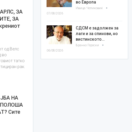
во Европа
Ивица Челиковиќ
АРЛС, ЗА
07/08/2026
ТЕ, ЗА
крениот
СДСМ е задолжен за
лаги и за спинови, но
вистинското…
Бранко Героски
от од Велс
06/08/2026
д во
говиот татко
стициран рак.
ЈБА НА
У ПОЛОША
Т? Сите