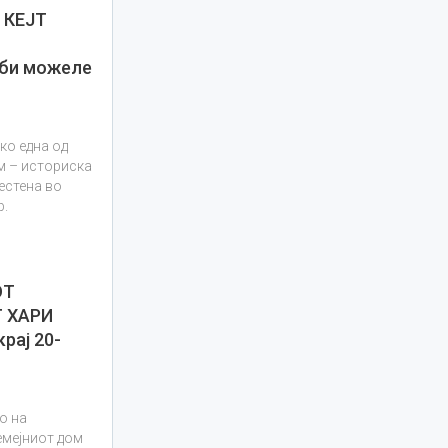
 КЕЈТ
А
би можеле
ко една од
м – историска
местена во
р.
ОТ
 ХАРИ
ај 20-
о на
емејниот дом