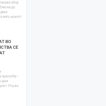
танува збор
блиски до
 дека
а меѓу кралот
АТ ВО
ЈСТВА СЕ
АТ
е
а преселба –
н дом
орест Лоџ во