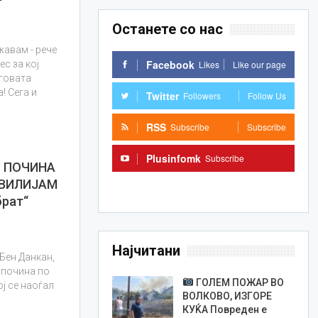
Останете со нас
жавам - рече
Facebook
Likes
Like our page
ес за кој
еговата
! Сега и
Twitter
Followers
Follow Us
RSS
Subscribe
Subscribe
Plusinfomk
Subscribe
Р ПОЧИНА
 ВИЛИЈАМ
Subscribe
брат“
Најчитани
 Бен Данкан,
, почина по
ГОЛЕМ ПОЖАР ВО
ој се наоѓал
ВОЛКОВО, ИЗГОРЕ
КУЌА Повреден е