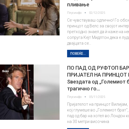
пливање
Плусинфо
02/12/2025
Се чувствуваш одлично! Го обо
принцот од Велс за својот интер
претходно знаел да ѝ каже на н
сопруга Кејт Мидлтон дека е луда
двајцата се…
ПОВЕЌЕ...
ПО ПАД ОД РУФТОП БА
ПРИЈАТЕЛ НА ПРИНЦОТ
Ѕвездата од „Големиот 
трагично го…
Плусинфо
05/11/2025
Пријателот на принцот Вилијам,
кој глумеше во „Големиот брат“
пад од бар на хотел во Лондон к
на 30 метри височина