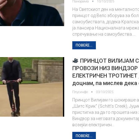
Панорама
10/10/2025
На Светскиот ден на менталното
принцот од Велс зборува за бо
самоубиствата, додека Кралска
ја лансира Националната мрежа
спречување на самоубиства.…
ПОВЕЌЕ...
ПРИНЦОТ ВИЛИЈАМ С
ПРОВОЗИ НИЗ ВИНДЗОР
ЕЛЕКТРИЧЕН ТРОТИНЕТ 
доцнам, па мислев дека
Плусинфо
03/10/2025
Принцот Вилијам го шокираше а
„Шитс Крик“ (Schitt’s Creek), Јуџ
пристигна за да го прошета низ
Виндзор за неговата документа
возејќи електричен…
ПОВЕЌЕ...