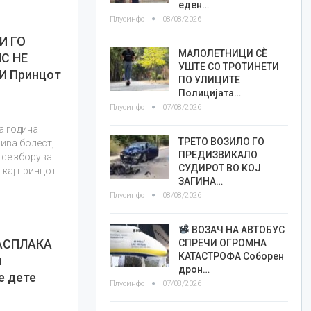
еден…
Плусинфо
08/08/2026
И ГО
МАЛОЛЕТНИЦИ СÈ
С НЕ
УШТЕ СО ТРОТИНЕТИ
И Принцот
ПО УЛИЦИТЕ
Полицијата…
Плусинфо
07/08/2026
а година
ТРЕТО ВОЗИЛО ГО
чива болест,
ПРЕДИЗВИКАЛО
 се зборува
СУДИРОТ ВО КОЈ
 кај принцот
ЗАГИНА…
Плусинфо
08/08/2026
ВОЗАЧ НА АВТОБУС
АСПЛАКА
СПРЕЧИ ОГРОМНА
КАТАСТРОФА Соборен
м
дрон…
е дете
Плусинфо
07/08/2026