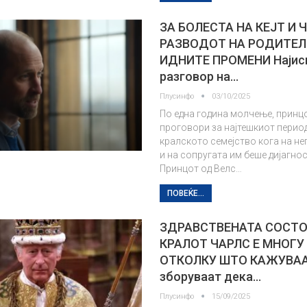
ЗА БОЛЕСТА НА КЕЈТ И Ч
РАЗВОДОТ НА РОДИТЕЛИ
ИДНИТЕ ПРОМЕНИ Најис
разговор на…
Плусинфо
03/10/2025
По една година молчење, принц
проговори за најтешкиот перио
кралското семејство кога на не
и на сопругата им беше дијагно
Принцот од Велс…
ПОВЕЌЕ...
ЗДРАВСТВЕНАТА СОСТО
КРАЛОТ ЧАРЛС Е МНОГ
ОТКОЛКУ ШТО КАЖУВАА
зборуваат дека…
Плусинфо
15/09/2025