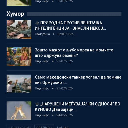
Плусинфо
07/08/2026
Хумор
ПРИРОДНА ПРОТИВ ВЕШТАЧКА
ИНТЕЛИГЕНЦИЈА • ЗНАЕ ЛИ НЕКОЈ…
Панорама
02/08/2026
Зошто мажот е љубоморен на момчето
што одржува базени?
Плусинфо
21/07/2026
Само македонски танкер успеал да помине
низ Ормускиот…
Плусинфо
21/07/2026
„НАРУШЕНИ МЕЃУЗАЈАЧКИ ОДНОСИ“ ВО
КУНОВО Два зајаци…
Плусинфо
24/05/2026
ПРЕТХОДНО
СЛЕДНО
1 of 169