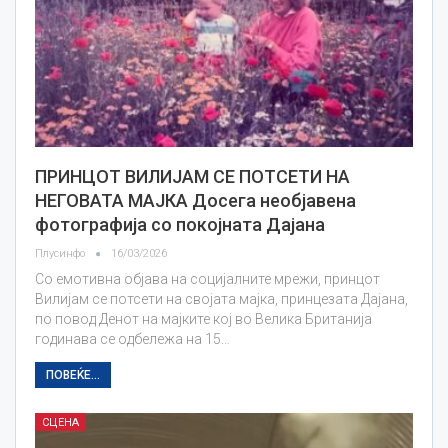
ПРИНЦОТ ВИЛИЈАМ СЕ ПОТСЕТИ НA
НЕГОВАТА МАЈКА Досега необјавена
фотографија со покојната Дајана
Плусинфо
16/03/2026
Со емотивна објава на социјалните мрежи, принцот
Вилијам се потсети на својата мајка, принцезата Дајана,
по повод Денот на мајките кој во Велика Британија
годинава се одбележа на 15…
ПОВЕЌЕ...
СЦЕНА