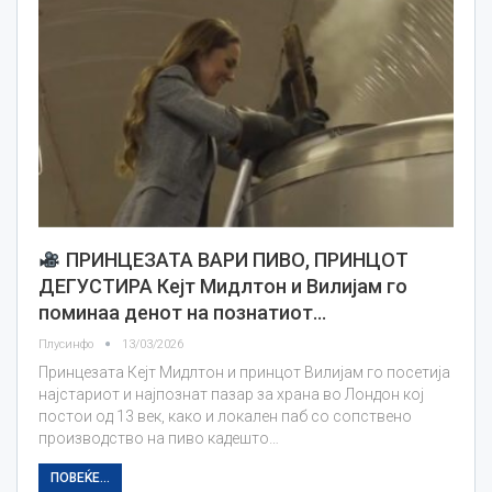
ПРИНЦЕЗАТА ВАРИ ПИВО, ПРИНЦОТ
ДЕГУСТИРА Кејт Мидлтон и Вилијам го
поминаа денот на познатиот…
Плусинфо
13/03/2026
Принцезата Кејт Мидлтон и принцот Вилијам го посетија
најстариот и најпознат пазар за храна во Лондон кој
постои од 13 век, како и локален паб со сопствено
производство на пиво кадешто…
ПОВЕЌЕ...