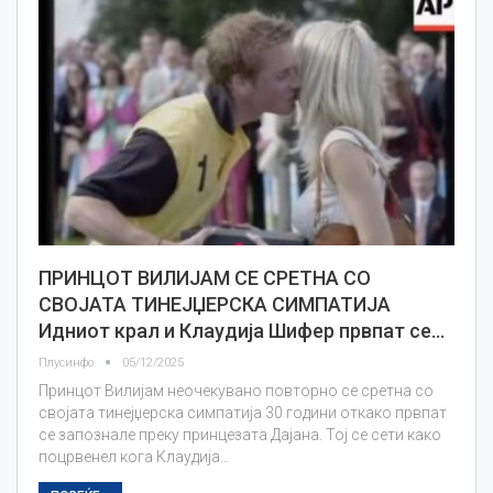
ПРИНЦОТ ВИЛИЈАМ СЕ СРЕТНА СО
СВОЈАТА ТИНЕЈЏЕРСКА СИМПАТИЈА
Идниот крал и Клаудија Шифер првпат се…
Плусинфо
05/12/2025
Принцот Вилијам неочекувано повторно се сретна со
својата тинејџерска симпатија 30 години откако првпат
се запознале преку принцезата Дајана. Тој се сети како
поцрвенел кога Клаудија…