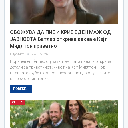
ОБОЖУВА ДА ПИЕ И КРИЕ ЕДЕН МАЖ ОД
ЈАВНОСТА Батлер открива каква е Кејт
Мидлтон приватно
Плусинфо
27/01/2026
Поранешен батлер од Бакингемската палата открива
детали за приватниот живот на Кејт Мидлтон – од
нејзината љубезност кон персоналот до опуштените
вечери со џин-тоник.
ПОВЕЌЕ...
СЦЕНА