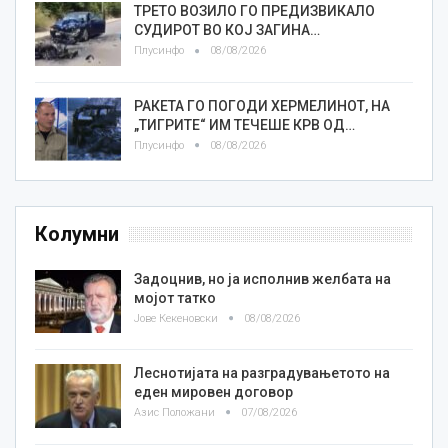
ТРЕТО ВОЗИЛО ГО ПРЕДИЗВИКАЛО
СУДИРОТ ВО КОЈ ЗАГИНА…
Плусинфо
08/08/2026
РАКЕТА ГО ПОГОДИ ХЕРМЕЛИНОТ, НА
„ТИГРИТЕ“ ИМ ТЕЧЕШЕ КРВ ОД…
Плусинфо
08/08/2026
Колумни
Задоцнив, но ја исполнив желбата на
мојот татко
Јове Кекеновски
08/08/2026
Леснотијата на разградувањетото на
еден мировен договор
Азис Положани
07/08/2026