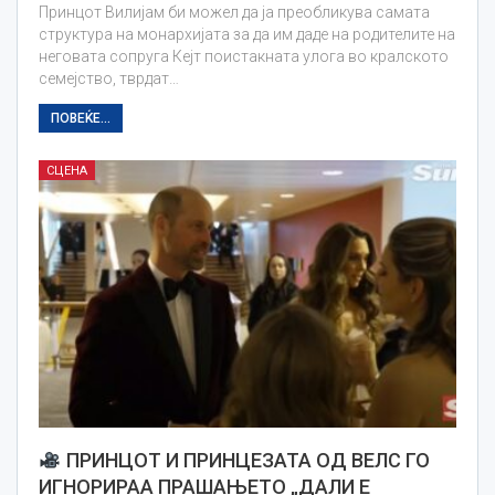
Принцот Вилијам би можел да ја преобликува самата
структура на монархијата за да им даде на родителите на
неговата сопруга Кејт поистакната улога во кралското
семејство, тврдат…
ПОВЕЌЕ...
СЦЕНА
ПРИНЦОТ И ПРИНЦЕЗАТА ОД ВЕЛС ГО
ИГНОРИРАА ПРАШАЊЕТО „ДАЛИ Е