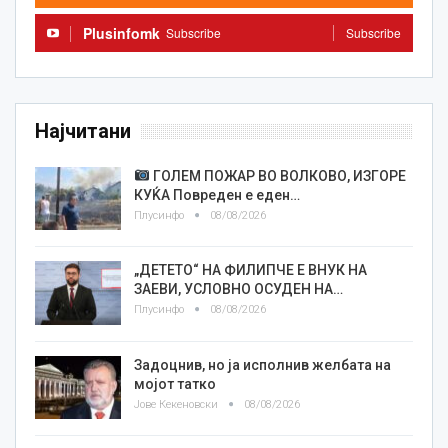
Plusinfomk
Subscribe
Subscribe
Најчитани
ГОЛЕМ ПОЖАР ВО ВОЛКОВО, ИЗГОРЕ
КУЌА Повреден е еден…
Плусинфо
08/08/2026
„ДЕТЕТО“ НА ФИЛИПЧЕ Е ВНУК НА
ЗАЕВИ, УСЛОВНО ОСУДЕН НА…
Плусинфо
08/08/2026
Задоцнив, но ја исполнив желбата на
мојот татко
Јове Кекеновски
08/08/2026