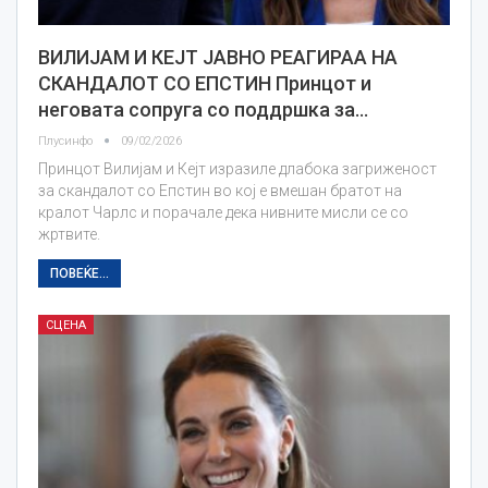
ВИЛИЈАМ И КЕЈТ ЈАВНО РЕАГИРАА НА
СКАНДАЛОТ СО ЕПСТИН Принцот и
неговата сопруга со поддршка за…
Плусинфо
09/02/2026
Принцот Вилијам и Кејт изразиле длабока загриженост
за скандалот со Епстин во кој е вмешан братот на
кралот Чарлс и порачале дека нивните мисли се со
жртвите.
ПОВЕЌЕ...
СЦЕНА