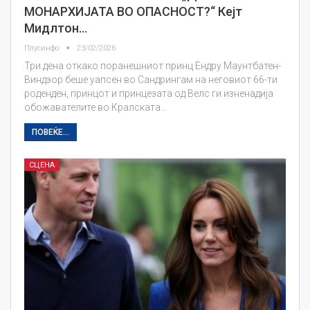
МОНАРХИЈАТА ВО ОПАСНОСТ?“ Кејт
Мидлтон…
Плусинфо
23/02/2026
Три дена откако поранешниот принц Ендру Маунтбатен-
Виндзор беше уапсен во Сандрингам на неговиот 66-ти
роденден, принцот и принцезата од Велс ги изненадија
обожавателите во Кралската…
ПОВЕЌЕ...
СЦЕНА