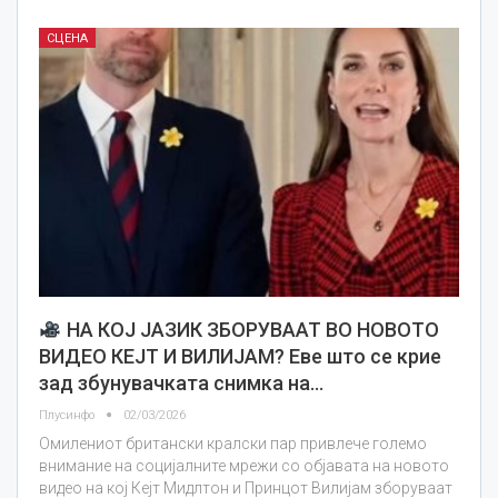
СЦЕНА
НА КОЈ ЈАЗИК ЗБОРУВААТ ВО НОВОТО
ВИДЕО КЕЈТ И ВИЛИЈАМ? Еве што се крие
зад збунувачката снимка на…
Плусинфо
02/03/2026
Омилениот британски кралски пар привлече големо
внимание на социјалните мрежи со објавата на новото
видео на кој Кејт Мидлтон и Принцот Вилијам зборуваат