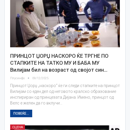
ПРИНЦОТ ЏОРЏ НАСКОРО ЌЕ ТРГНЕ ПО
СТАПКИТЕ НА ТАТКО МУ И БАБА МУ
Вилијам бил на возраст од својот син…
Плусинфо
09/12/2025
Принцот Џорџ „наскоро“ ќе ги следи стапките на принцот
Вилијам со еден дел од неговото кралско образование
инспириран од принцезата Дијана. Имено, принцот од
Велс е желен да го вклучи…
ПОВЕЌЕ...
СЦЕНА