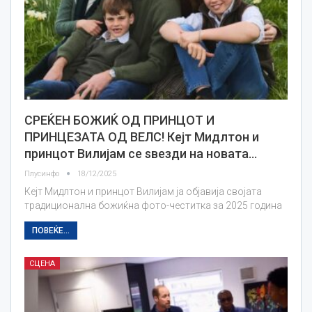
СРЕЌЕН БОЖИЌ ОД ПРИНЦОТ И
ПРИНЦЕЗАТА ОД ВЕЛС! Кејт Мидлтон и
принцот Вилијам се ѕвезди на новата…
Плусинфо
18/12/2025
Кејт Мидлтон и принцот Вилијам ја објавија својата
традиционална божиќна фото-честитка за 2025 година
ПОВЕЌЕ...
СЦЕНА