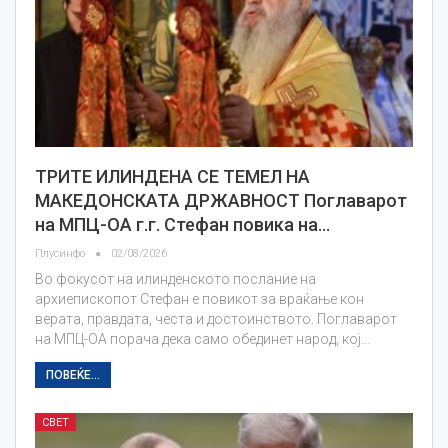
ТРИТЕ ИЛИНДЕНА СЕ ТЕМЕЛ НА
МАКЕДОНСКАТА ДРЖАВНОСТ Поглаварот
на МПЦ-ОА г.г. Стефан повика на…
Плусинфо
02/08/2026
Во фокусот на илинденското послание на
архиепископот Стефан е повикот за враќање кон
верата, правдата, честа и достоинството. Поглаварот
на МПЦ-ОА порача дека само обединет народ, кој…
ПОВЕЌЕ...
СВЕТ