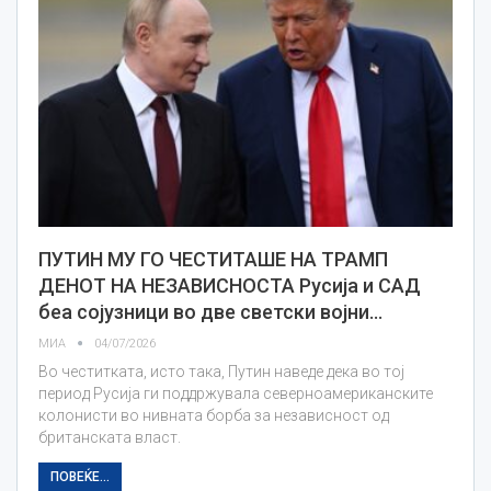
ПУТИН МУ ГО ЧЕСТИТАШЕ НА ТРАМП
ДЕНОТ НА НЕЗАВИСНОСТА Русија и САД
беа сојузници во две светски војни…
МИА
04/07/2026
Во честитката, исто така, Путин наведе дека во тој
период Русија ги поддржувала северноамериканските
колонисти во нивната борба за независност од
британската власт.
ПОВЕЌЕ...