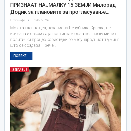
ПРИЗНААТ НАЈМАЛКУ 15 ЗЕМЈИ Милорад
Додик за плановите за прогласување…
Плусинфо
01/02/2026
Мојата главна цел, независна Република Српска, не
исчезна и сакам да ја постигнам оваа цел преку мирен
политички процес користејќи го меѓународниот тајминг
што се создава – рече…
ПОВЕЌЕ...
ЗДРАВЈЕ