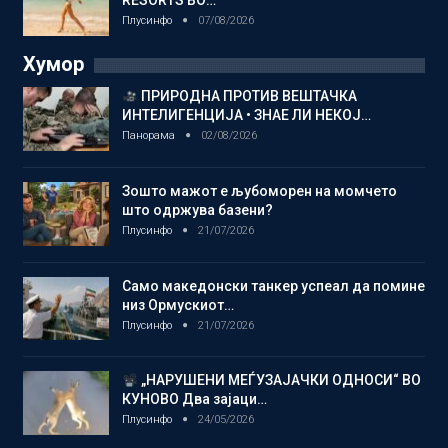
Плусинфо
07/08/2026
Хумор
ПРИРОДНА ПРОТИВ ВЕШТАЧКА
ИНТЕЛИГЕНЦИЈА • ЗНАЕ ЛИ НЕКОЈ…
Панорама
02/08/2026
Зошто мажот е љубоморен на момчето
што одржува базени?
Плусинфо
21/07/2026
Само македонски танкер успеал да помине
низ Ормускиот…
Плусинфо
21/07/2026
„НАРУШЕНИ МЕЃУЗАЈАЧКИ ОДНОСИ“ ВО
КУНОВО Два зајаци…
Плусинфо
24/05/2026