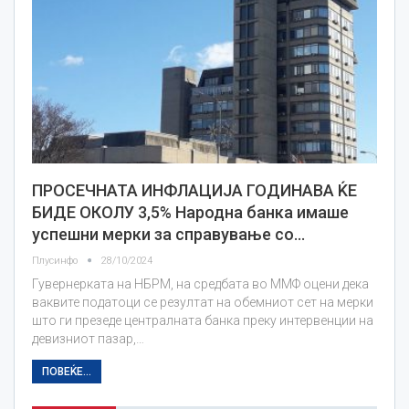
ПРОСЕЧНАТА ИНФЛАЦИЈА ГОДИНАВА ЌЕ
БИДЕ ОКОЛУ 3,5% Народна банка имаше
успешни мерки за справување со…
Плусинфо
28/10/2024
Гувернерката на НБРМ, на средбата во ММФ оцени дека
ваквите податоци се резултат на обемниот сет на мерки
што ги презеде централната банка преку интервенции на
девизниот пазар,…
ПОВЕЌЕ...