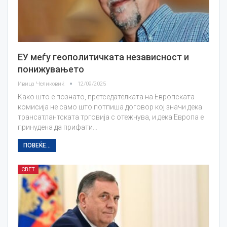
ЕУ меѓу геополитичката независност и
понижувањето
Ивица Челиковиќ
12/09/2025
Како што е познато, претседателката на Европската
комисија не само што потпиша договор кој значи дека
трансатлантската трговија с отежнува, и дека Европа е
принудена да прифати…
ПОВЕЌЕ...
СВЕТ