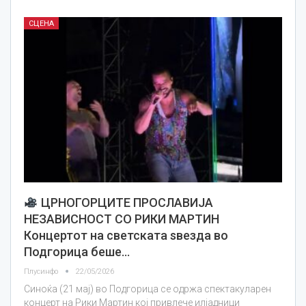
СЦЕНА
ЦРНОГОРЦИТЕ ПРОСЛАВИЈА
НЕЗАВИСНОСТ СО РИКИ МАРТИН
Концертот на светската ѕвезда во
Подгорица беше…
Плусинфо
22/05/2026
Синоќа (21 мај) во Подгорица се одржа спектакуларен
концерт на Рики Мартин кој привлече илјадници