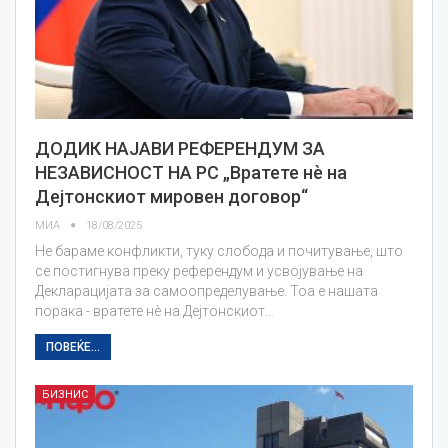
ДОДИК НАЈАВИ РЕФЕРЕНДУМ ЗА
НЕЗАВИСНОСТ НА РС „Вратете нè на
Дејтонскиот мировен договор“
МИА
18/08/2025
Не бараме конфликти, туку слобода и почитување, што
се постигнува преку референдум и усвојување на
Декларацијата за самоопределување. Тоа е нашата
порака - вратете нè на Дејтонскиот…
ПОВЕЌЕ...
БИЗНИС