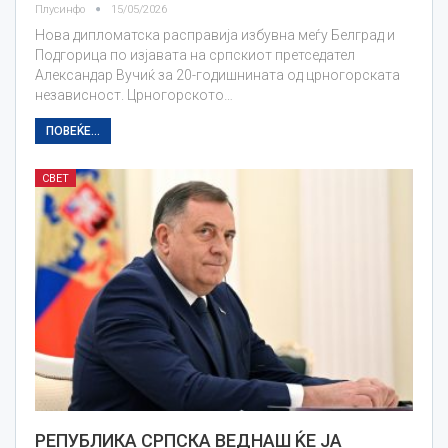
Плусинфо
15/05/2026
Нова дипломатска расправија избувна меѓу Белград и
Подгорица по изјавата на српскиот претседател
Александар Вучиќ за 20-годишнината од црногорската
независност. Црногорското…
ПОВЕЌЕ...
СВЕТ
РЕПУБЛИКА СРПСКА ВЕДНАШ ЌЕ ЈА