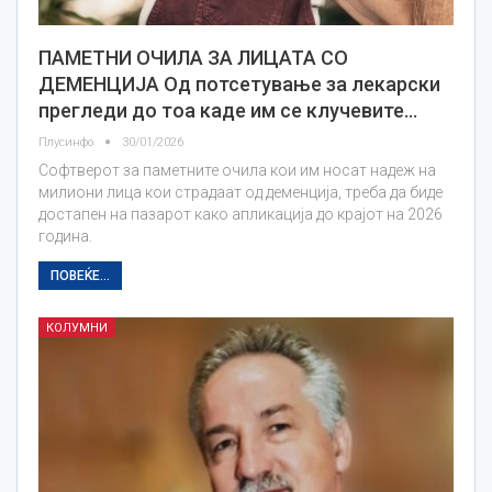
ПАМЕТНИ ОЧИЛА ЗА ЛИЦАТА СО
ДЕМЕНЦИЈА Од потсетување за лекарски
прегледи до тоа каде им се клучевите…
Плусинфо
30/01/2026
Софтверот за паметните очила кои им носат надеж на
милиони лица кои страдаат од деменција, треба да биде
достапен на пазарот како апликација до крајот на 2026
година.
ПОВЕЌЕ...
КОЛУМНИ