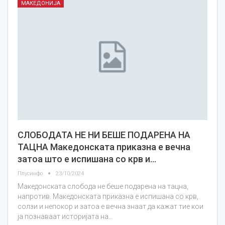
МАКЕДОНИЈА
СЛОБОДАТА НЕ НИ БЕШЕ ПОДАРЕНА НА
ТАЦНА Македонската приказна е вечна
затоа што е испишана со крв и…
Плусинфо
23/10/2024
Македонската слобода не беше подарена на тацна,
напротив. Македонската приказна е испишана со крв,
солзи и непокор и затоа е вечна знаат да кажат тие кои
ја познаваат историјата на…