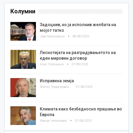
Колумни
Задоцнив, но ја исполнив желбата на
мојот татко
Јове Кекеновски
08/08/2026
Леснотијата на разградувањетото на
еден мировен договор
Азис Положани
07/08/2026
Исправена земја
Златко Теодосиевски
07/08/2026
Климата како безбедносно прашање во
Европа
Ивица Челиковиќ
07/08/2026