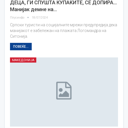
ДЕЦА, ГИ СПУШТА КУПАЌИТЕ, СЕ ДОПИРА…
Манијак демне на…
Плусинфо
18/07/2024
Српски туристи на социјалните мрежи предупредија дека
манијакот е забележан на плажата Логомандра на
Ситонија.
ПОВЕЌЕ...
МАКЕДОНИЈА