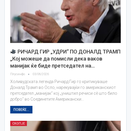
РИЧАРД ГИР „УДРИ“ ПО ДОНАЛД ТРАМП
„Кој можеше да помисли дека ваков
манијак ќе биде претседател на…
Плусинфо
03/06/2026
Холивудската легенда Ричард Гир го критикуваше
Доналд Трамп во Осло, нарекувајќи го американскиот
претседател „манијак“ кој „уништил речиси сè што било
добро“ во Соединетите Американски…
ПОВЕЌЕ...
СКОПЈЕ