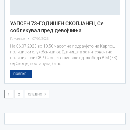
УАПСЕН 73-ГОДИШЕН СКОПЈАНЕЦ Се
соблекувал пред девојчиња
Плусинфо
07/07/2023
На 06.07.2023 во 10.50 часот на подрачјето на Карпош
полициски службеници од Единицата за интервентна
полиција при СВР Скопје го лишиле од слобода В.М.(73)
од Скопје, постапувајќи по…
ПОВЕЌЕ...
1
2
СЛЕДНО