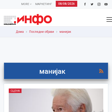
08/08/2026
MORE
МАРКЕТИНГ
Дома
Последни објави
манијак
манијак
СЦЕНА