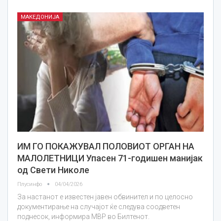
МАКЕДОНИЈА
ИМ ГО ПОКАЖУВАЛ ПОЛОВИОТ ОРГАН НА
МАЛОЛЕТНИЦИ Упасен 71-годишен манијак
од Свети Николе
Плусинфо
04/04/2026
За настанот е известен јавен обвинител и по целосно
документирање на случајот ќе следува соодветен
поднесок, информира МВР во Билтенот.