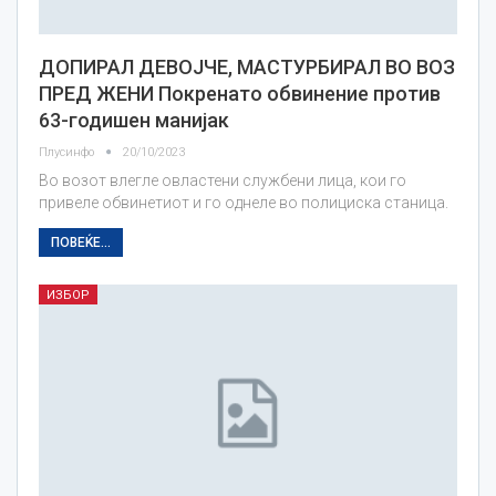
ДОПИРАЛ ДЕВОЈЧЕ, МАСТУРБИРАЛ ВО ВОЗ
ПРЕД ЖЕНИ Покренато обвинение против
63-годишен манијак
Плусинфо
20/10/2023
Во возот влегле овластени службени лица, кои го
привеле обвинетиот и го однеле во полициска станица.
ПОВЕЌЕ...
ИЗБОР