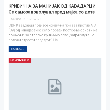
КРИВИЧНА ЗА МАНИЈАК ОД КАВАДАРЦИ
Се самозадоволувал пред мајка со дете
Плусинфо
12/12/2023
ОВР Кавадарци поднесе кривична пријава против А.З.
(39) од кавадаречко село поради постоење основи на
сомнение за сторено кривичнo делo „задоволување
полови страсти пред друг“. На…
ПОВЕЌЕ...
МАКЕДОНИЈА