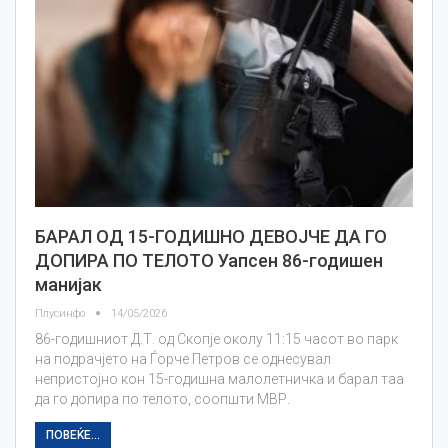
БАРАЛ ОД 15-ГОДИШНО ДЕВОЈЧЕ ДА ГО
ДОПИРА ПО ТЕЛОТО Уапсен 86-годишен
манијак
Плусинфо
14/05/2026
86-годишниот Д.Т. од Скопје околу 11:15 часот во парк
на подрачјето на Ѓорче Петров се однесувал
непристојно кон 15-годишна малолетничка и барал таа
да го допира по телото, соопшти МВР.
ПОВЕЌЕ...