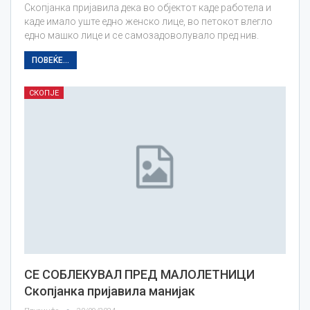
Скопјанка пријавила дека во објектот каде работела и
каде имало уште едно женско лице, во петокот влегло
едно машко лице и се самозадоволувало пред нив.
ПОВЕЌЕ...
СКОПЈЕ
СЕ СОБЛЕКУВАЛ ПРЕД МАЛОЛЕТНИЦИ
Скопјанка пријавила манијак