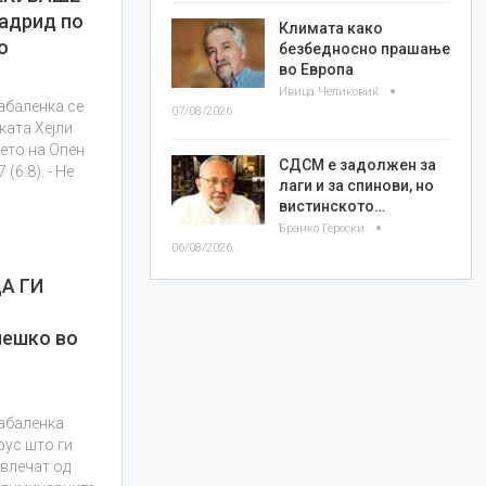
адрид по
Климата како
о
безбедносно прашање
во Европа
Ивица Челиковиќ
абаленка се
07/08/2026
ката Хејли
ето на Опен
СДСМ е задолжен за
 (6:8). - Не
лаги и за спинови, но
вистинското…
Бранко Героски
06/08/2026
А ГИ
лешко во
абаленка
рус што ги
овлечат од