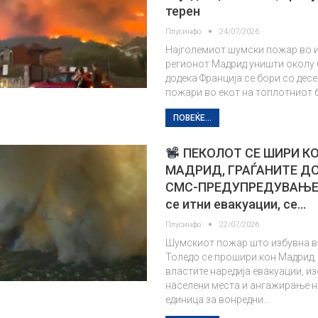
терен
Плусинфо
24/07/2026
Најголемиот шумски пожар во и
регионот Мадрид уништи околу 6
додека Франција се бори со дес
пожари во екот на топлотниот 
ПОВЕЌЕ...
ПЕКОЛОТ СЕ ШИРИ К
МАДРИД, ГРАЃАНИТЕ Д
СМС-ПРЕДУПРЕДУВАЊЕ 
се итни евакуации, се…
Плусинфо
22/07/2026
Шумскиот пожар што избувна в
Толедо се прошири кон Мадрид,
властите наредија евакуации, из
населени места и ангажирање н
единица за вонредни…