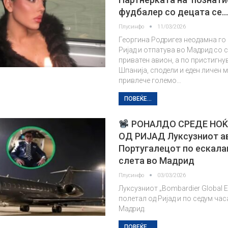
фудбалер со децата се
Плусинфо
11/03/2026
Георгина Родригез неодамна го
Ријад и отпатува во Мадрид со 
приватен авион, а по пристигн
Шпанија, сподели и еден личен 
привлече големо…
ПОВЕЌЕ...
РОНАЛДО СРЕДЕ НОЌ
ОД РИЈАД Луксузниот а
Португалецот по ескала
слета во Мадрид
Плусинфо
03/03/2026
Луксузниот „Bombardier Global E
полетал од Ријад и по седум час
Мадрид.
ПОВЕЌЕ...