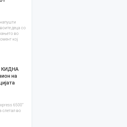
…
 напушти
своите деца со
увањето во
момент кој
 КИДНА
вион на
цијата
xpress 6500“
а слетал во