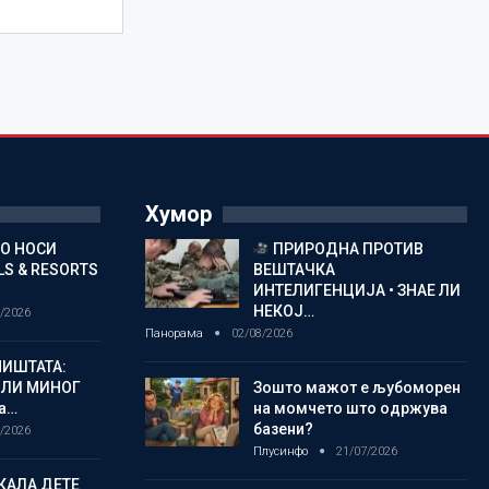
Хумор
ГО НОСИ
ПРИРОДНА ПРОТИВ
S & RESORTS
ВЕШТАЧКА
ИНТЕЛИГЕНЦИЈА • ЗНАЕ ЛИ
НЕКОЈ…
/2026
Панорама
02/08/2026
ИШТАТА:
ЈЛИ МИНОГ
Зошто мажот е љубоморен
а…
на момчето што одржува
базени?
/2026
Плусинфо
21/07/2026
КАЛА ДЕТЕ