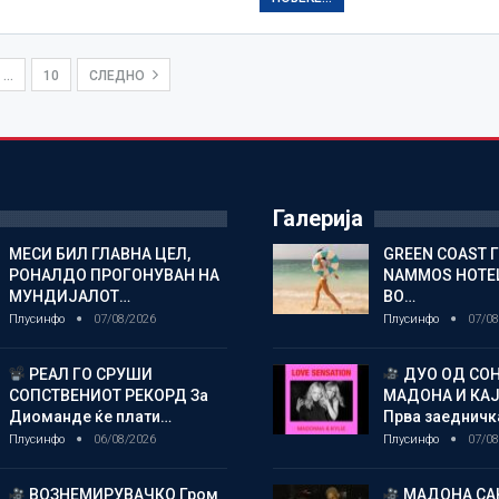
…
10
СЛЕДНО
Галерија
МЕСИ БИЛ ГЛАВНА ЦЕЛ,
GREEN COAST 
РОНАЛДО ПРОГОНУВАН НА
NAMMOS HOTEL
МУНДИЈАЛОТ…
ВО…
Плусинфо
07/08/2026
Плусинфо
07/08
РЕАЛ ГО СРУШИ
ДУО ОД СОН
СОПСТВЕНИОТ РЕКОРД За
МАДОНА И КА
Диоманде ќе плати…
Прва заедничк
Плусинфо
06/08/2026
Плусинфо
07/08
ВОЗНЕМИРУВАЧКО Гром
МАДОНА СА