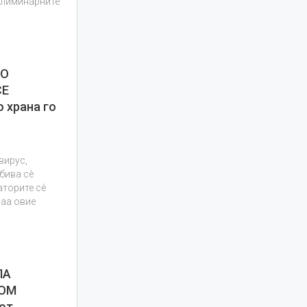
елиминарните
ПО
СЕ
 храна го
вирус,
обива сè
аторите сè
раа овие
ЛА
ДОМ
иот