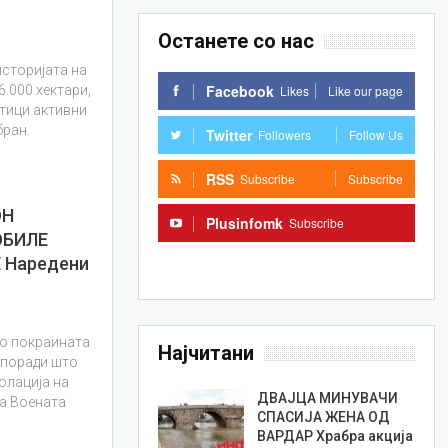
Останете со нас
сторијата на
Facebook
Likes
Like our page
.000 хектари,
етици активни
бран.
Twitter
Followers
Follow Us
RSS
Subscribe
Subscribe
ОН
Plusinfomk
Subscribe
ОБИЛЕ
Subscribe
Наредени
о покраината
Најчитани
 поради што
олација на
ДВАЈЦА МИНУВАЧИ
а Воената
СПАСИЈА ЖЕНА ОД
ВАРДАР Храбра акција