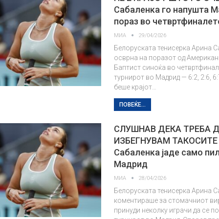
Сабаленка го напушта М
пораз во четвртфиналет
МИА
29/04/2026
Белоруската тенисерка Арина С
осврна на поразот од Американ
Баптист синоќа во четвртфинал
турнирот во Мадрид — 6:2, 2:6, 6:7
беше крајот…
ПОВЕЌЕ...
СЛУШНАВ ДЕКА ТРЕБА Д
ИЗБЕГНУВАМ ТАКОСИТЕ
Сабаленка јаде само пи
Мадрид
МИА
28/04/2026
Белоруската тенисерка Арина С
коментираше за стомачниот ви
принуди неколку играчи да се п