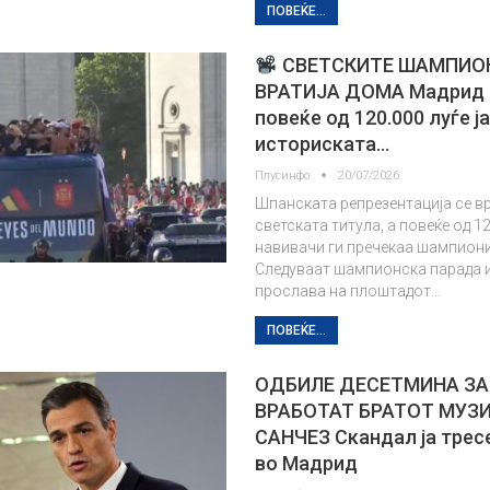
ПОВЕЌЕ...
СВЕТСКИТЕ ШАМПИОН
ВРАТИЈА ДОМА Мадрид н
повеќе од 120.000 луѓе ј
историската…
Плусинфо
20/07/2026
Шпанската репрезентација се в
светската титула, а повеќе од 1
навивачи ги пречекаа шампиони
Следуваат шампионска парада 
прослава на плоштадот…
ПОВЕЌЕ...
ОДБИЛЕ ДЕСЕТМИНА ЗА
ВРАБОТАТ БРАТОТ МУЗ
САНЧЕЗ Скандал ја трес
во Мадрид