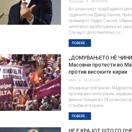
Плусинфо
28/05/2026
Во шпанскиот град Бадахоз ден
судењето на Давид Санчез, брат
премиерот Педро Санчез, обвин
нелегално вработување во јавна
Случајот дополнително го…
ПОВЕЌЕ...
„ДОМУВАЊЕТО НÈ ЧИНИ
Масовни протести во М
против високите кирии
МИА
24/05/2026
Илјадници граѓани во Мадрид п
против високите кирии, најавув
демонстрации во 24 шпански г
станбената криза.
ПОВЕЌЕ...
НЕ Е КРАЈОТ ШТО ГО О