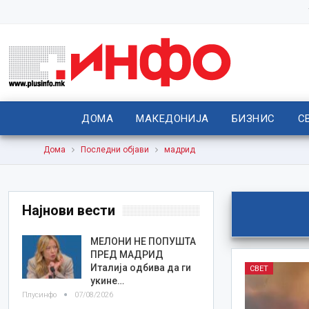
ДОМА
МАКЕДОНИЈА
БИЗНИС
С
Дома
Последни објави
мадрид
Најнови вести
МЕЛОНИ НЕ ПОПУШТА
ПРЕД МАДРИД
Италија одбива да ги
СВЕТ
укине…
Плусинфо
07/08/2026