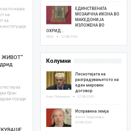
ЕДИНСТВЕНАТА
еска почнува
МОЗАИЧНА ИКОНА ВО
от на
МАКЕДОНИЈА
ет за
ИЗЛОЖЕНА ВО
 институција.
ОХРИД…
МИА
07/08/2026
 ЖИВОТ“
Колумни
адрид
Леснотијата на
разградувањетото на
еден мировен
ротестираа
договор
ајќи бран
Азис Положани
07/08/2026
радови поради
Исправена земја
Златко Теодосиевски
07/08/2026
ЧЕКУВАШЕ