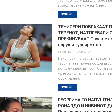
турнирот во Мадрид. Според пр
извештаи, тие можеби биле…
ПОВЕЌЕ...
ТЕНИСЕРИ ПОВРАЌААТ 
ТЕРЕНОТ, НАТПРЕВАРИ 
ПРЕКИНУВААТ Tруење со
наруши турнирот во…
Плусинфо
26/04/2026
Иако првично се сомневаше на 
теоријата за труење со храна д
поголема веројатност. Организ
уште официјално не ги коменти
обвинувања.
ПОВЕЌЕ...
ГЕОРГИНА ГО НАПУШТИ
РОНАЛДО И НИВНИОТ 
Партнерката на познат