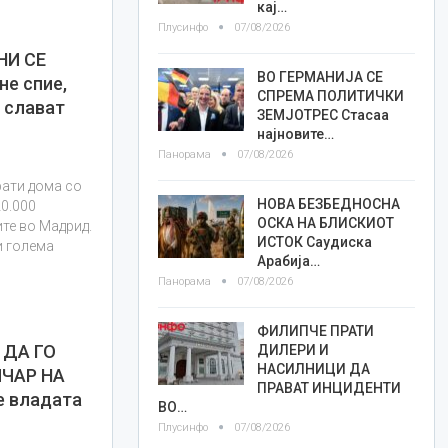
кај…
Плусинфо
07/08/2026
И СЕ
ВО ГЕРМАНИЈА СЕ
е спие,
СПРЕМА ПОЛИТИЧКИ
а слават
ЗЕМЈОТРЕС Стасаа
најновите…
Панорама
07/08/2026
рати дома со
НОВА БЕЗБЕДНОСНА
20.000
ОСКА НА БЛИСКИОТ
те во Мадрид.
ИСТОК Саудиска
и голема
Арабија…
Панорама
07/08/2026
ФИЛИПЧЕ ПРАТИ
 ДА ГО
ДИЛЕРИ И
НАСИЛНИЦИ ДА
ИЧАР НА
ПРАВАТ ИНЦИДЕНТИ
е владата
ВО…
Плусинфо
07/08/2026