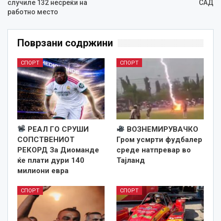
случиле 132 несреќи на
САД
работно место
Поврзани содржини
СПОРТ
СПОРТ
РЕАЛ ГО СРУШИ
ВОЗНЕМИРУВАЧКО
СОПСТВЕНИОТ
Гром усмрти фудбалер
РЕКОРД За Диоманде
среде натпревар во
ќе плати дури 140
Тајланд
милиони евра
СПОРТ
СПОРТ