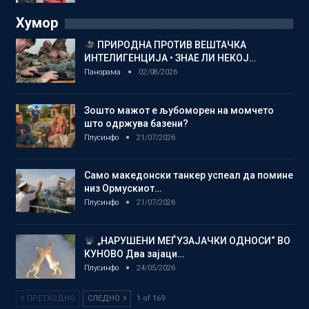
Хумор
ПРИРОДНА ПРОТИВ ВЕШТАЧКА
ИНТЕЛИГЕНЦИЈА • ЗНАЕ ЛИ НЕКОЈ…
Панорама
02/08/2026
Зошто мажот е љубоморен на момчето
што одржува базени?
Плусинфо
21/07/2026
Само македонски танкер успеал да помине
низ Ормускиот…
Плусинфо
21/07/2026
„НАРУШЕНИ МЕЃУЗАЈАЧКИ ОДНОСИ“ ВО
КУНОВО Два зајаци…
Плусинфо
24/05/2026
ПРЕТХОДНО
СЛЕДНО
1 of 169