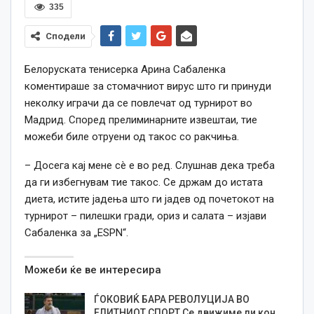
335
Сподели
Белоруската тенисерка Арина Сабаленка
коментираше за стомачниот вирус што ги принуди
неколку играчи да се повлечат од турнирот во
Мадрид. Според прелиминарните извештаи, тие
можеби биле отруени од такос со ракчиња.
– Досега кај мене сè е во ред. Слушнав дека треба
да ги избегнувам тие такос. Се држам до истата
диета, истите јадења што ги јадев од почетокот на
турнирот – пилешки гради, ориз и салата – изјави
Сабаленка за „ESPN“.
Можеби ќе ве интересира
ЃОКОВИЌ БАРА РЕВОЛУЦИЈА ВО
ЕЛИТНИОТ СПОРТ Се движиме ли кон…