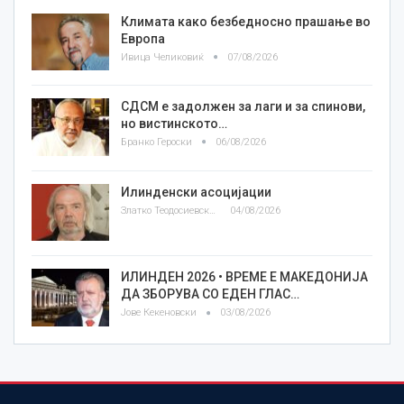
Климата како безбедносно прашање во
Европа
Ивица Челиковиќ
07/08/2026
СДСМ е задолжен за лаги и за спинови,
но вистинското…
Бранко Героски
06/08/2026
Илинденски асоцијации
Златко Теодосиевски
04/08/2026
ИЛИНДЕН 2026 • ВРЕМЕ Е МАКЕДОНИЈА
ДА ЗБОРУВА СО ЕДЕН ГЛАС…
Јове Кекеновски
03/08/2026