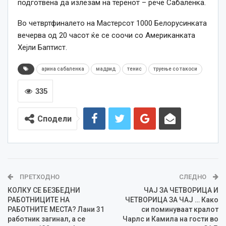
подготвена да излезам на теренот – рече Сабаленка.
Во четвртфиналето на Мастерсот 1000 Белорусинката
вечерва од 20 часот ќе се соочи со Американката
Хејли Баптист.
арина сабаленка
мадрид
тенис
труење со такоси
335
Сподели
ПРЕТХОДНО
СЛЕДНО
КОЛКУ СЕ БЕЗБЕДНИ
ЧАЈ ЗА ЧЕТВОРИЦА И
РАБОТНИЦИТЕ НА
ЧЕТВОРИЦА ЗА ЧАЈ … Како
РАБОТНИТЕ МЕСТА? Лани 31
си поминуваат кралот
работник загинал, а се
Чарлс и Камила на гости во