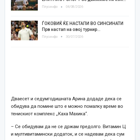
Плусинфо
04/08/2026
ЃОКОВИЌ ЌЕ НАСТАПИ ВО СИНСИНАТИ
Прв настап на овој турнир…
Плусинфо
30/07/2026
Дваесет и седумгодишната Арина додаде дека се
обидува да помине што е можно помалку време во
тенискиот комплекс „Каха Махика“.
– Се обидувам да не се држам предолго. Витамин Ц
и мултивитамински додаток, и се надевам дека сум