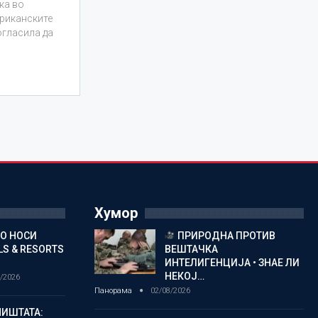
ка во
ериканските
огласила да
Хумор
ГО НОСИ
ПРИРОДНА ПРОТИВ
S & RESORTS
ВЕШТАЧКА
ИНТЕЛИГЕНЦИЈА • ЗНАЕ ЛИ
НЕКОЈ…
/2026
Панорама
02/08/2026
ИШТАТА: