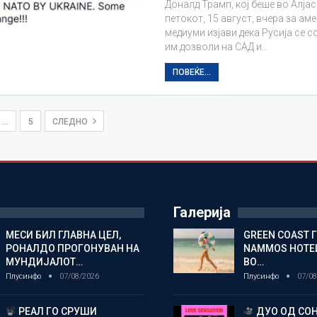
Доналд Трамп, кој беше во Алјас
петокот, 15 август, вчера за ам
медиуми изјави дека Русија се с
им дозволи на САД и…
ПОВЕЌЕ...
…
5
СЛЕДНО
Галерија
МЕСИ БИЛ ГЛАВНА ЦЕЛ,
GREEN COAST 
РОНАЛДО ПРОГОНУВАН НА
NAMMOS HOTEL
МУНДИЈАЛОТ…
ВО…
Плусинфо
07/08/2026
Плусинфо
07/08
РЕАЛ ГО СРУШИ
ДУО ОД СОН