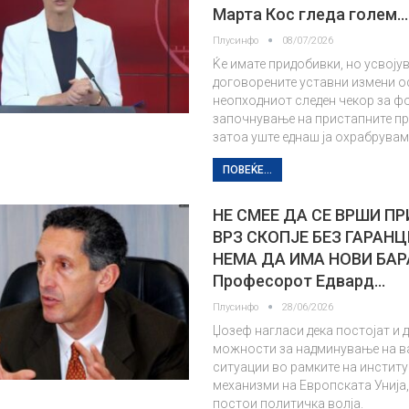
Марта Кос гледа голем…
Плусинфо
08/07/2026
Ќе имате придобивки, но усвоју
договорените уставни измени о
неопходниот следен чекор за 
започнување на пристапните пр
затоа уште еднаш ја охрабрува
ПОВЕЌЕ...
НЕ СМЕЕ ДА СЕ ВРШИ П
ВРЗ СКОПЈЕ БЕЗ ГАРАН
НЕМА ДА ИМА НОВИ БА
Професорот Едвард…
Плусинфо
28/06/2026
Џозеф нагласи дека постојат и 
можности за надминување на в
ситуации во рамките на инстит
механизми на Европската Унија,
постои политичка волја.