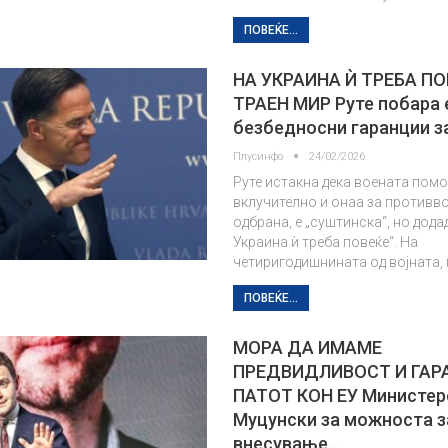
ПОВЕЌЕ...
НА УКРАИНА Ѝ ТРЕБА ПО
ТРАЕН МИР Руте побара
безбедносни гаранции з
Плусинфо
24/02/2026
Руте истакна дека воената помо
вклучително и онаа за противв
одбрана, е „суштинска“, но додад
Украина ѝ треба повеќе“. На
четиригодишнината од војната, 
ПОВЕЌЕ...
МОРА ДА ИМАМЕ
ПРЕДВИДЛИВОСТ И ГАР
ПАТОТ КОН ЕУ Министер
Муцунски за можноста з
внесување…