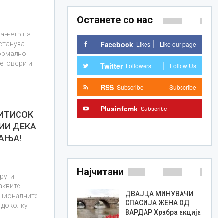
Останете со нас
вањето на
Facebook
Likes
Like our page
станува
формално
еговори и
Twitter
Followers
Follow Us
м…
RSS
Subscribe
Subscribe
Plusinfomk
Subscribe
РИТИСОК
ЦИИ ДЕКА
Subscribe
РАЊА!
Најчитани
други
аквите
ДВАЈЦА МИНУВАЧИ
уционалните
СПАСИЈА ЖЕНА ОД
 доколку
ВАРДАР Храбра акција