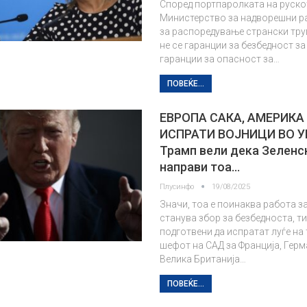
Според портпаролката на руск
Министерство за надворешни р
за распоредување странски тру
не се гаранции за безбедност за
гаранции за опасност за…
ПОВЕЌЕ...
ЕВРОПА САКА, АМЕРИКА
ИСПРАТИ ВОЈНИЦИ ВО 
Трамп вели дека Зеленск
направи тоа…
Плусинфо
19/08/2025
Значи, тоа е поинаква работа за
станува збор за безбедноста, ти
подготвени да испратат луѓе на 
шефот на САД за Франција, Герма
Велика Британија…
ПОВЕЌЕ...