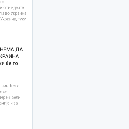
ото
аботи идеите
пи во Украина
 Украина, туку
 НЕМА ДА
УКРАИНА
и ќе го
 нив. Кога
е се
терен, вели
нија и за