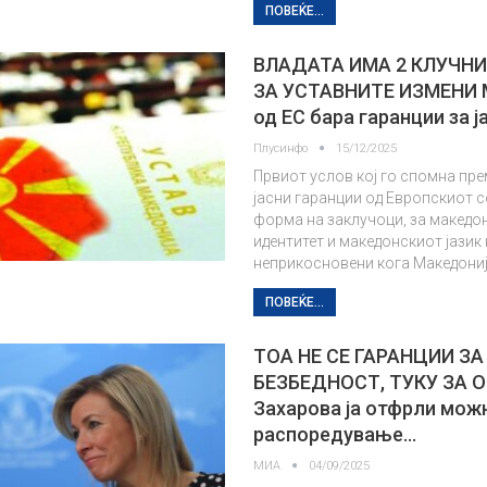
ПОВЕЌЕ...
ВЛАДАТА ИМА 2 КЛУЧНИ
ЗА УСТАВНИТЕ ИЗМЕНИ 
од ЕС бара гаранции за ј
Плусинфо
15/12/2025
Првиот услов кој го спомна пре
јасни гаранции од Европскиот с
форма на заклучоци, за македо
идентитет и македонскиот јазик
неприкосновени кога Македони
ПОВЕЌЕ...
ТОА НЕ СЕ ГАРАНЦИИ ЗА
БЕЗБЕДНОСТ, ТУКУ ЗА 
Захарова ја отфрли мож
распоредување…
МИА
04/09/2025