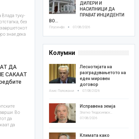
ДИЛЕРИ И
НАСИЛНИЦИ ДА
ПРАВАТ ИНЦИДЕНТИ
 Влада туку-
ВО…
отстапка, без
Плусинфо
07/08/2026
и завршетокот
ро знае дека
Колумни
ААТ ДА
Леснотијата на
разградувањетото на
НЕ САКААТ
еден мировен
средбите
договор
Азис Положани
07/08/2026
Исправена земја
опските
заврши. Во
Златко Теодосиевски
07/08/2026
тот да
каат да
Климата како