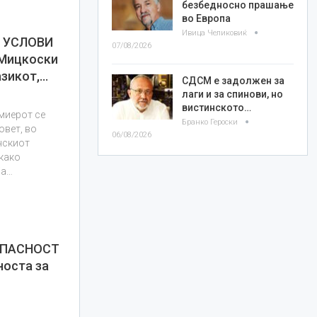
безбедносно прашање
во Европа
Ивица Челиковиќ
 УСЛОВИ
07/08/2026
Мицкоски
азикот,…
СДСМ е задолжен за
лаги и за спинови, но
вистинското…
миерот се
Бранко Героски
овет, во
06/08/2026
нскиот
 како
ја…
ОПАСНОСТ
носта за