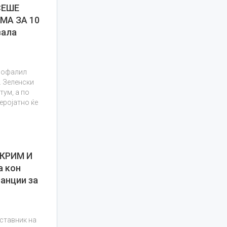
СЕШЕ
МА ЗА 10
вала
 пофалил
. Зеленски
тум, а по
еројатно ќе
КРИМ И
а кон
ранции за
тставник на