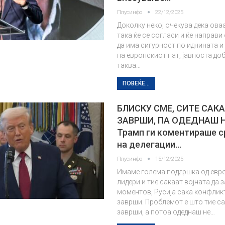
Плусинфо
22/12/2025
Доколку некој очекува дека оваа
така ќе се согласи и ќе направи 
да има сигурност по иднината 
на европскиот пат, јавноста доб
таква…
ПОВЕЌЕ...
БЛИСКУ СМЕ, СИТЕ САК
ЗАВРШИ, ПА ОДЕДНАШ 
Трамп ги коментираше 
на делегации…
Плусинфо
15/12/2025
Имаме голема поддршка од евр
лидери и тие сакаат војната да 
моментов, Русија сака конфлик
заврши. Проблемот е што тие са
заврши, а потоа одеднаш не…