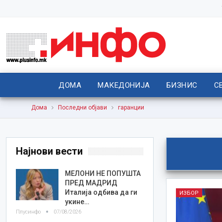
ДОМА
МАКЕДОНИЈА
БИЗНИС
С
Дома
Последни објави
гаранции
Најнови вести
МЕЛОНИ НЕ ПОПУШТА
ПРЕД МАДРИД
Италија одбива да ги
ИЗБОР
укине…
Плусинфо
07/08/2026