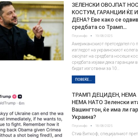
ЗЕЛЕНСКИ ОВОЈПАТ НО
КОСТУМ, ГАРАНЦИИ ЌЕ И
ДЕНА? Еве како се одви
средбата со Трамп…
Плусинфо
19/08/2025
Американскиот претседател го
изгледот на украинскиот колега
овојпат на средбата носеше кос
средбата изјави дека гаранции в
бидат изготвени за 10…
ПОВЕЌЕ...
ТРАМП ДЕЦИДЕН, НЕМА 
НЕМА НАТО Зеленски ит
Вашингтон, ќе има ли га
Украина?
Плусинфо
18/08/2025
Стив Виткоф, специјалниот пре