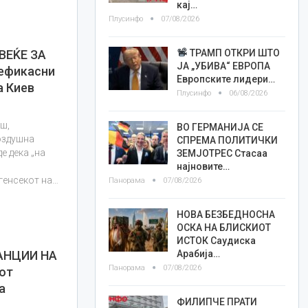
кај…
Плусинфо
07/08/2026
ТРАМП ОТКРИ ШТО
ВЕЌЕ ЗА
ЈА „УБИВА“ ЕВРОПА
 ефикасни
Европските лидери…
а Киев
Плусинфо
06/08/2026
ш,
ВО ГЕРМАНИЈА СЕ
оздушна
СПРЕМА ПОЛИТИЧКИ
е дека „на
ЗЕМЈОТРЕС Стасаа
најновите…
генсекот на…
Панорама
07/08/2026
НОВА БЕЗБЕДНОСНА
ОСКА НА БЛИСКИОТ
ИСТОК Саудиска
Арабија…
АНЦИИ НА
Панорама
07/08/2026
от
а
ФИЛИПЧЕ ПРАТИ