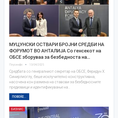
МУЦУНСКИ ОСТВАРИ БРОЈНИ СРЕДБИ НА
ФОРУМОТ ВО АНТАЛИЈА Со генсекот на
ОБСЕ зборуваа за безбедноста на…
Плусинфо
13/04/2025
Средбата со генералниот секретар на ОБСЕ, Феридун Х.
Синирлиоглу, беше исклучително конструктивна,
насочена кон размена на ставови за безбедносните
предизвици и идентификување на…
ПОВЕЌЕ...
БИЗНИС