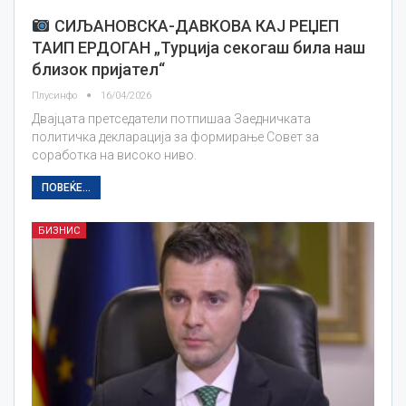
СИЉАНОВСКА-ДАВКОВА КАЈ РЕЏЕП
ТАИП ЕРДОГАН „Турција секогаш била наш
близок пријател“
Плусинфо
16/04/2026
Двајцата претседатели потпишаа Заедничката
политичка декларација за формирање Совет за
соработка на високо ниво.
ПОВЕЌЕ...
БИЗНИС