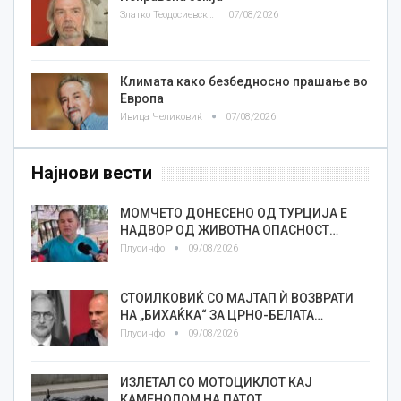
Златко Теодосиевски
07/08/2026
Климата како безбедносно прашање во
Европа
Ивица Челиковиќ
07/08/2026
Најнови вести
МОМЧЕТО ДОНЕСЕНО ОД ТУРЦИЈА Е
НАДВОР ОД ЖИВОТНА ОПАСНОСТ…
Плусинфо
09/08/2026
СТОИЛКОВИЌ СО МАЈТАП Ѝ ВОЗВРАТИ
НА „БИХАЌКА“ ЗА ЦРНО-БЕЛАТА…
Плусинфо
09/08/2026
ИЗЛЕТАЛ СО МОТОЦИКЛОТ КАЈ
КАМЕНОЛОМ НА ПАТОТ…