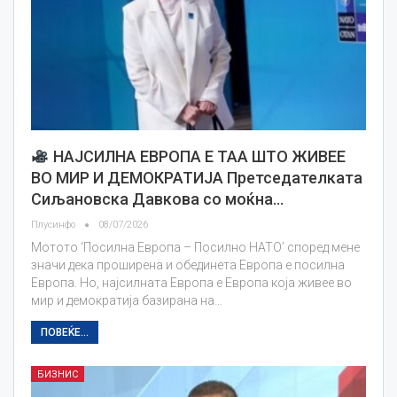
НАЈСИЛНА ЕВРОПА Е ТАА ШТО ЖИВЕЕ
ВО МИР И ДЕМОКРАТИЈА Претседателката
Сиљановска Давкова со моќна…
Плусинфо
08/07/2026
Мотото ‘Посилна Европа – Посилно НАТО’ според мене
значи дека проширена и обединета Европа е посилна
Европа. Но, најсилната Европа е Европа која живее во
мир и демократија базирана на…
ПОВЕЌЕ...
БИЗНИС