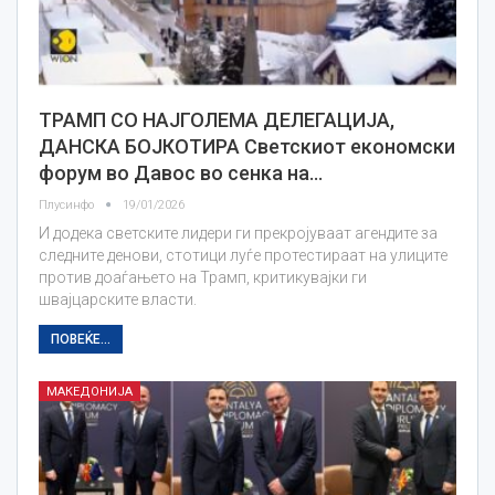
ТРАМП СО НАЈГОЛЕМА ДЕЛЕГАЦИЈА,
ДАНСКА БОЈКОТИРА Светскиот економски
форум во Давос во сенка на…
Плусинфо
19/01/2026
И додека светските лидери ги прекројуваат агендите за
следните денови, стотици луѓе протестираат на улиците
против доаѓањето на Трамп, критикувајки ги
швајцарските власти.
ПОВЕЌЕ...
МАКЕДОНИЈА