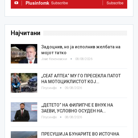
Plusinfomk
Subscribe
Subscribe
Најчитани
Задоцнив, но ја исполнив желбата на
мојот татко
Јове Кекеновски
08/08/2026
„СЕАТ АЛТЕА“ МУ ГО ПРЕСЕКЛА ПАТОТ
НА МОТОЦИКЛИСТОТ КОЈ…
Плусинфо
09/08/2026
„ДЕТЕТО“ НА ФИЛИПЧЕ Е ВНУК НА
ЗАЕВИ, УСЛОВНО ОСУДЕН НА…
Плусинфо
08/08/2026
ПРЕСУШИЈА БУНАРИТЕ ВО ИСТОЧНА