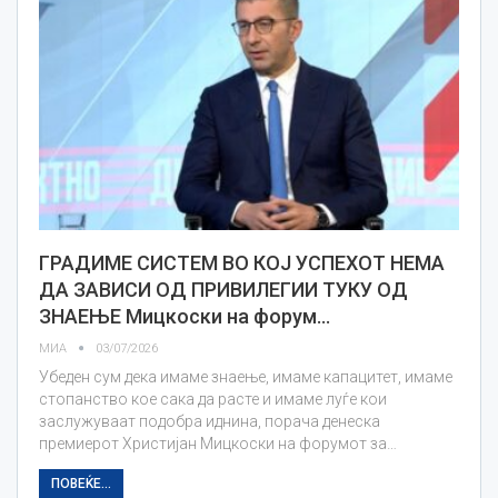
ГРАДИМЕ СИСТЕМ ВО КОЈ УСПЕХОТ НЕМА
ДА ЗАВИСИ ОД ПРИВИЛЕГИИ ТУКУ ОД
ЗНАЕЊЕ Мицкоски на форум…
МИА
03/07/2026
Убеден сум дека имаме знаење, имаме капацитет, имаме
стопанство кое сака да расте и имаме луѓе кои
заслужуваат подобра иднина, порача денеска
премиерот Христијан Мицкоски на форумот за…
ПОВЕЌЕ...