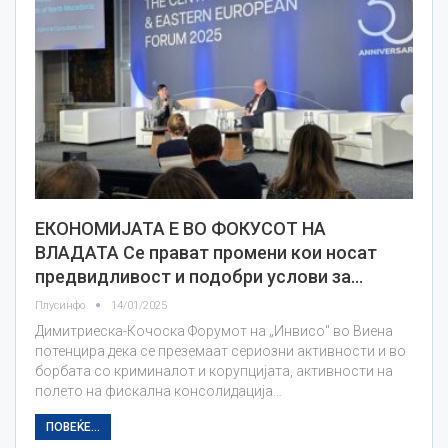
ЕКОНОМИЈАТА Е ВО ФОКУСОТ НА
ВЛАДАТА Се прават промени кои носат
предвидливост и подобри услови за…
Плусинфо
14/01/2025
Димитриеска-Кочоска Форумот на „Инвисо" во Виена
потенцира дека се преземаат сериозни активности и во
борбата со криминалот и корупцијата, активности на
полето на фискална консолидација…
ПОВЕЌЕ...