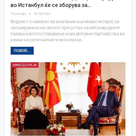
во Истанбул ќе се зборува за…
Плусинфо
09/06/2026
Форумот е наменет за компании кои имаат интерес за
проширување на своето присуство на меѓународните
пазари и воспоставување нови деловни партнерства во
рамки на регионалната економска…
ПОВЕЌЕ...
МАКЕДОНИЈА