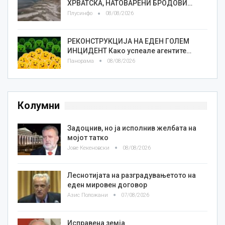
ХРВАТСКА, НАТОВАРЕНИ БРОДОВИ…
Плусинфо
08/08/2026
РЕКОНСТРУКЦИЈА НА ЕДЕН ГОЛЕМ
ИНЦИДЕНТ Како успеале агентите…
Панорама
08/08/2026
Колумни
Задоцнив, но ја исполнив желбата на
мојот татко
Јове Кекеновски
08/08/2026
Леснотијата на разградувањетото на
еден мировен договор
Азис Положани
07/08/2026
Исправена земја