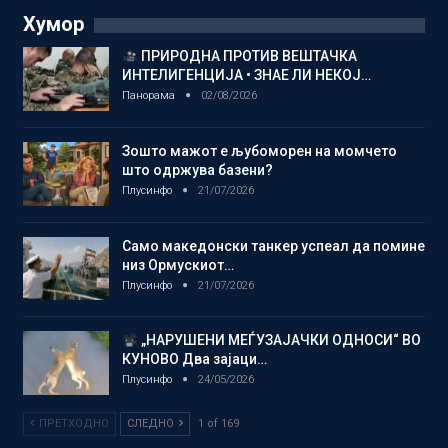
Хумор
ПРИРОДНА ПРОТИВ ВЕШТАЧКА
ИНТЕЛИГЕНЦИЈА • ЗНАЕ ЛИ НЕКОЈ…
Панорама
02/08/2026
Зошто мажот е љубоморен на момчето
што одржува базени?
Плусинфо
21/07/2026
Само македонски танкер успеал да помине
низ Ормускиот…
Плусинфо
21/07/2026
„НАРУШЕНИ МЕЃУЗАЈАЧКИ ОДНОСИ“ ВО
КУНОВО Два зајаци…
Плусинфо
24/05/2026
ПРЕТХОДНО
СЛЕДНО
1 of 169