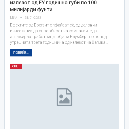
излезот од ЕУ годишно губи по 100
милијарди фунти
МИА
31/01/2023
Ефектите од Брегзит опфаќаат сè, од деловни
инвестиции до способност на компаниите да
ангажираат работници, објави Блумберг по повод
утрешната трета годишнина од излезот на Велика…
ПОВЕЌЕ...
СВЕТ