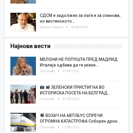
СДСМ е задолжен за лаги и за спинови,
но вистинското…
Бранко Героски
06/08/2026
Најнови вести
МЕЛОНИ НЕ ПОПУШТА ПРЕД МАДРИД
Италија одбива да ги укине…
Плусинфо
07/08/2026
ЗЕЛЕНСКИ ПРИСТИГНА ВО
ИСТОРИСКА ПОСЕТА НА БЕЛГРАД…
Плусинфо
07/08/2026
ВОЗАЧ НА АВТОБУС СПРЕЧИ
ОГРОМНА КАТАСТРОФА Соборен дрон…
Плусинфо
07/08/2026