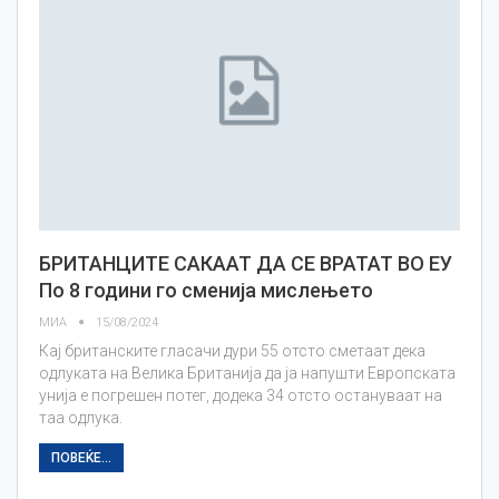
БРИТАНЦИТЕ САКААТ ДА СЕ ВРАТАТ ВО ЕУ
По 8 години го сменија мислењето
МИА
15/08/2024
Кај британските гласачи дури 55 отсто сметаат дека
одлуката на Велика Британија да ја напушти Европската
унија е погрешен потег, додека 34 отсто остануваат на
таа одлука.
ПОВЕЌЕ...