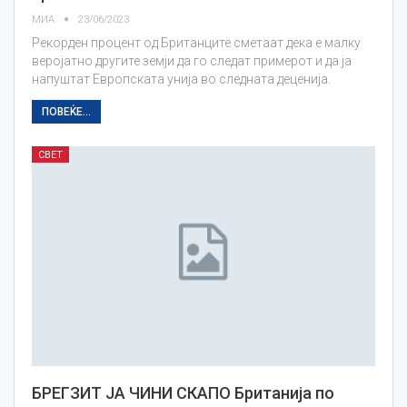
МИА
23/06/2023
Рекорден процент од Британците сметаат дека е малку
веројатно другите земји да го следат примерот и да ја
напуштат Европската унија во следната деценија.
ПОВЕЌЕ...
СВЕТ
БРЕГЗИТ ЈА ЧИНИ СКАПО Британија по