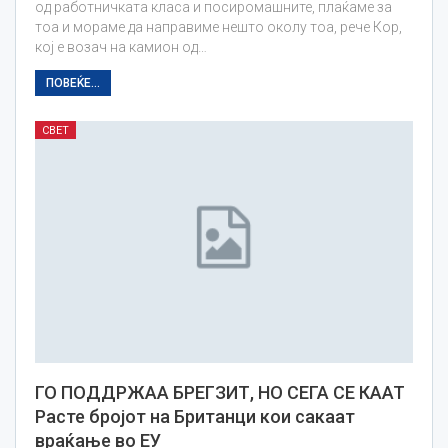
од работничката класа и посиромашните, плаќаме за
тоа и мораме да направиме нешто околу тоа, рече Кор,
кој е возач на камион од…
ПОВЕЌЕ...
СВЕТ
ГО ПОДДРЖАА БРЕГЗИТ, НО СЕГА СЕ КААТ
Расте бројот на Британци кои сакаат
враќање во ЕУ