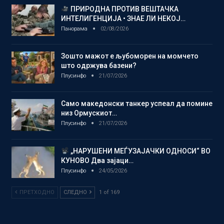
ПРИРОДНА ПРОТИВ ВЕШТАЧКА
ИНТЕЛИГЕНЦИЈА • ЗНАЕ ЛИ НЕКОЈ…
Панорама
02/08/2026
Зошто мажот е љубоморен на момчето
што одржува базени?
Плусинфо
21/07/2026
Само македонски танкер успеал да помине
низ Ормускиот…
Плусинфо
21/07/2026
„НАРУШЕНИ МЕЃУЗАЈАЧКИ ОДНОСИ“ ВО
КУНОВО Два зајаци…
Плусинфо
24/05/2026
ПРЕТХОДНО
СЛЕДНО
1 of 169