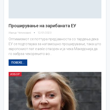
Проширување на зарибаната ЕУ
Ивица Челиковиќ
12/01/2023
Оптимизмот се поттура пред јавноста со тврдења дека
ЕУ се подготвува за натамошно проширување, така што
европскиот пат е веќе отворен и ја чека Македонија да
го забрза чекорењето во…
ПОВЕЌЕ...
ИЗБОР