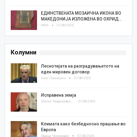
ЕДИНСТВЕНАТА МОЗАИЧНА ИКОНА ВО
МАКЕДОНИЈА ИЗЛОЖЕНА ВО ОХРИД…
МИА
07/08/2026
Колумни
Леснотијата на разградувањетото на
еден мировен договор
Азис Положани
07/08/2026
Исправена земја
Златко Теодосиевски
07/08/2026
Климата како безбедносно прашање во
Европа
Ивица Челиковиќ
07/08/2026