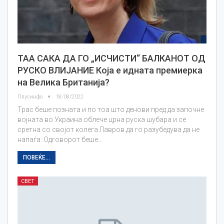
ТАА САКА ДА ГО „ИСЧИСТИ“ БАЛКАНОТ ОД
РУСКО ВЛИЈАНИЕ Која е идната премиерка
на Велика Британија?
Плусинфо
18/08/2022
Трас беше позната и по тоа што денови пред да започне
војната во Украина облече црна руска шубара и се
сретна со својот колега Лавров да го разубедува да не
напаѓа. Одговорот беше…
ПОВЕЌЕ...
СВЕТ