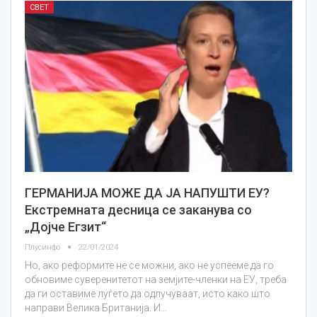
СВЕТ
ГЕРМАНИЈА МОЖЕ ДА ЈА НАПУШТИ ЕУ?
Екстремната десница се заканува со
„Дојче Егзит“
Плусинфо
22/01/2024
Но, ако реформите не се можни, ако не успееме да го
обновиме суверенитетот на земјите-членки на ЕУ, треба
да ги оставиме луѓето да одлучуваат, исто како што
направи Велика Британија. И…