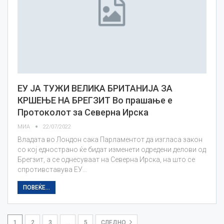
ЕУ ЈА ТУЖИ ВЕЛИКА БРИТАНИЈА ЗА
КРШЕЊЕ НА БРЕГЗИТ Во прашање е
Протоколот за Северна Ирска
МИА
22/07/2022
Владата во Лондон сака Парламентот да изгласа закон
со кој еднострано ќе бидат изменети одредени делови од
Брегзит, а се однесуваат на Северна Ирска, на што се
спротивставува ЕУ…
ПОВЕЌЕ...
1
2
3
…
5
СЛЕДНО