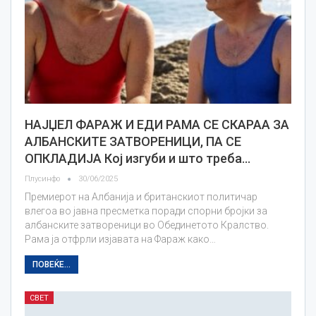
НАЈЏЕЛ ФАРАЖ И ЕДИ РАМА СЕ СКАРАА ЗА
АЛБАНСКИТЕ ЗАТВОРЕНИЦИ, ПА СЕ
ОПКЛАДИЈА Кој изгуби и што треба…
Плусинфо
30/06/2025
Премиерот на Албанија и британскиот политичар
влегоа во јавна пресметка поради спорни бројки за
албанските затвореници во Обединетото Кралство.
Рама ја отфрли изјавата на Фараж како…
ПОВЕЌЕ...
СВЕТ