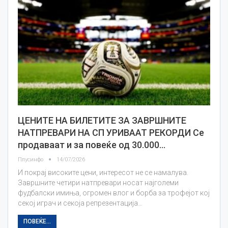
ЦЕНИТЕ НА БИЛЕТИТЕ ЗА ЗАВРШНИТЕ
НАТПРЕВАРИ НА СП УРИВААТ РЕКОРДИ Се
продаваат и за повеќе од 30.000…
Плусинфо
14/07/2026
И покрај високите цени, интересот не се намалува.
Завршните четири натпревари носат најголеми
фудбалски имиња, огромен влог и борба за трофејот кој
секој играч и секоја репрезентација…
ПОВЕЌЕ...