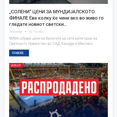
„СОЛЕНИ“ ЦЕНИ ЗА МУНДИЈАЛСКОТО
ФИНАЛЕ Еве колку ќе чини ако во живо го
гледате новиот светски…
Плусинфо
02/10/2025
ФИФА објави цени на билетите за сите категории за
Светското првенство во САД, Канада и Мексико.
ПОВЕЌЕ...
ИЗБОР