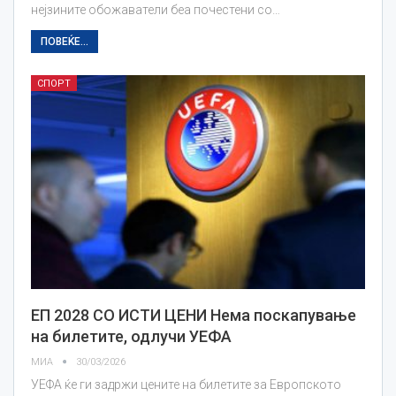
нејзините обожаватели беа почестени со…
ПОВЕЌЕ...
СПОРТ
ЕП 2028 СО ИСТИ ЦЕНИ Нема поскапување
на билетите, одлучи УЕФА
МИА
30/03/2026
УЕФА ќе ги задржи цените на билетите за Европското