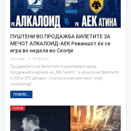
ПУШТЕНИ ВО ПРОДАЖБА БИЛЕТИТЕ ЗА
МЕЧОТ АЛКАЛОИД-АЕК Реваншот ќе се
игра во недела во Скопје
Плусинфо
19/05/2025
Продажбата на билетите се реализира преку
продажната мрежа на „МКТикетс“, а цената на билетите
е 200 и 300 денари - соопшти ракометниот клуб
„Алкалоид“.
ПОВЕЌЕ...
СЦЕНА