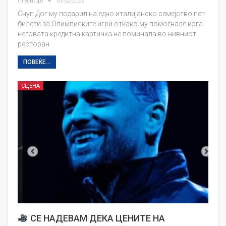
Плусинфо
16/02/2026
Снуп Дог му подарил на едно италијанско семејство пет
билети за Олимписките игри откако му помогнале кога
неговата кредитна картичка не поминала во нивниот
ресторан
ПОВЕЌЕ...
СЦЕНА
СЕ НАДЕВАМ ДЕКА ЦЕНИТЕ НА