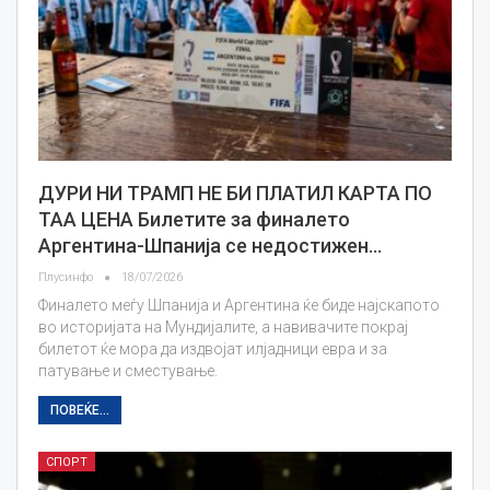
ДУРИ НИ ТРАМП НЕ БИ ПЛАТИЛ КАРТА ПО
ТАА ЦЕНА Билетите за финалето
Аргентина-Шпанија се недостижен…
Плусинфо
18/07/2026
Финалето меѓу Шпанија и Аргентина ќе биде најскапото
во историјата на Мундијалите, а навивачите покрај
билетот ќе мора да издвојат илјадници евра и за
патување и сместување.
ПОВЕЌЕ...
СПОРТ