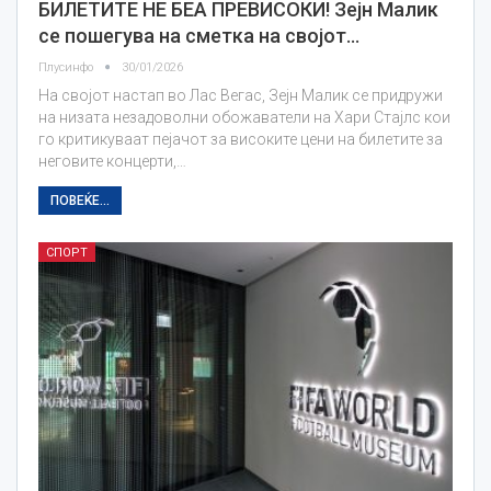
БИЛЕТИТЕ НЕ БЕА ПРЕВИСОКИ! Зејн Малик
се пошегува на сметка на својот…
Плусинфо
30/01/2026
На својот настап во Лас Вегас, Зејн Малик се придружи
на низата незадоволни обожаватели на Хари Стајлс кои
го критикуваат пејачот за високите цени на билетите за
неговите концерти,…
ПОВЕЌЕ...
СПОРТ