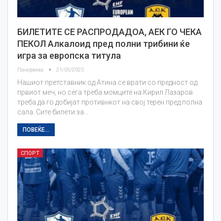
БИЛЕТИТЕ СЕ РАСПРОДАДОА, АЕК ГО ЧЕКА
ПЕКОЛ Алкалоид пред полни трибини ќе
игра за европска титула
Панорама
21/05/2025
Нашиот претставник од Атина се врати со предност од
првиот меч, но сега треба момците на Кирил Лазаров
треба да го добијат противнкот на свој терен пред полна
сала. Сите билети за…
ПОВЕЌЕ...
СПОРТ