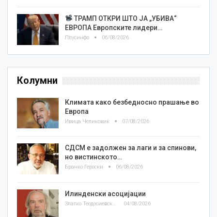
ТРАМП ОТКРИ ШТО ЈА „УБИВА“
ЕВРОПА Европските лидери…
Плусинфо
06/08/2026
Колумни
Климата како безбедносно прашање во
Европа
Ивица Челиковиќ
07/08/2026
СДСМ е задолжен за лаги и за спинови,
но вистинското…
Бранко Героски
06/08/2026
Илинденски асоцијации
Златко Теодосиевски
04/08/2026