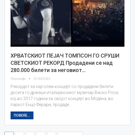
ХРВАТСКИОТ ПЕЈАЧ ТОМПСОН ГО СРУШИ
СВЕТСКИОТ РЕКОРД Продадени се над
280.000 билети за неговиот…
Плусинфо
31/03/2025
Рекордот за најголем концерт со продадени билети
досега го држеше италијанскиот музичар Васко Роси,
кој во 2017 година за својот концерт во Модена, во
паркот Енцо Ферари, продаде…
ПОВЕЌЕ...