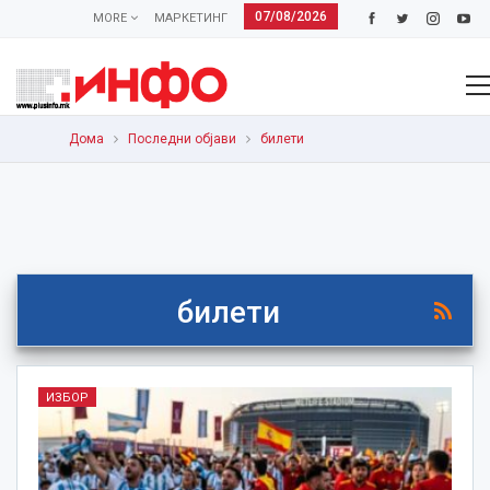
07/08/2026
MORE
МАРКЕТИНГ
Дома
Последни објави
билети
билети
ИЗБОР