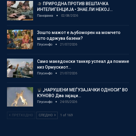
ПРИРОДНА ПРОТИВ ВЕШТАЧКА
ИНТЕЛИГЕНЦИЈА • ЗНАЕ ЛИ НЕКОЈ…
Панорама
02/08/2026
Зошто мажот е љубоморен на момчето
што одржува базени?
Плусинфо
21/07/2026
Само македонски танкер успеал да помине
низ Ормускиот…
Плусинфо
21/07/2026
„НАРУШЕНИ МЕЃУЗАЈАЧКИ ОДНОСИ“ ВО
КУНОВО Два зајаци…
Плусинфо
24/05/2026
ПРЕТХОДНО
СЛЕДНО
1 of 169