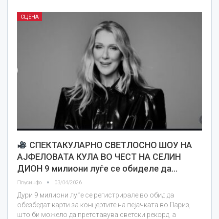
СЦЕНА
СПЕКТАКУЛАРНО СВЕТЛОСНО ШОУ НА
АЈФЕЛОВАТА КУЛА ВО ЧЕСТ НА СЕЛИН
ДИОН 9 милиони луѓе се обиделе да…
Плусинфо
03/04/2026
Дури 9 милиони луѓе се регистрирале во обид да
обезбедат карти за концертите на пејачката во Париз,
што би можело да претставува светски рекорд, а