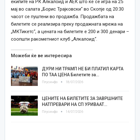
екипите на РК Алкалоид и АЕК што ќе се игра на 25
мај во салата „Борис Трајковски“ во Скопје од 20:30
часот се пуштени во продажба. Продажбата на
билетите се реализира преку продажната мрежа на
„МКТикетс“, а цената на билетите е 200 и 300 денари –
соопшти ракометниот клуб „Алкалоид“.
Можеби ќе ве интересира
ДУРИ НИ ТРАМП НЕ БИ ПЛАТИЛ КАРТА
ПО ТАА ЦЕНА Билетите за…
Плусинфо
18/07/2026
ЦЕНИТЕ НА БИЛЕТИТЕ ЗА ЗАВРШНИТЕ
НАТПРЕВАРИ НА СП УРИВААТ…
Плусинфо
14/07/2026