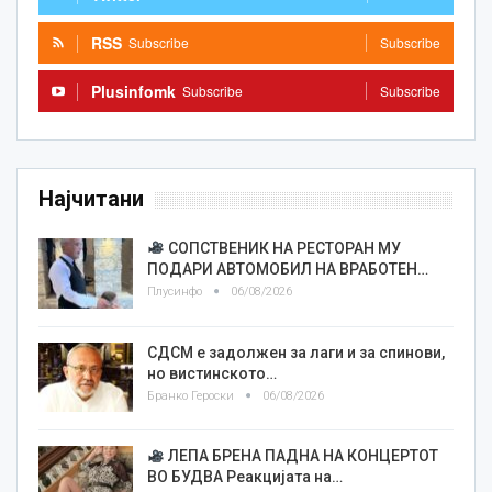
RSS
Subscribe
Subscribe
Plusinfomk
Subscribe
Subscribe
Најчитани
СОПСТВЕНИК НА РЕСТОРАН МУ
ПОДАРИ АВТОМОБИЛ НА ВРАБОТЕН…
Плусинфо
06/08/2026
СДСМ е задолжен за лаги и за спинови,
но вистинското…
Бранко Героски
06/08/2026
ЛЕПА БРЕНА ПАДНА НА КОНЦЕРТОТ
ВО БУДВА Реакцијата на…