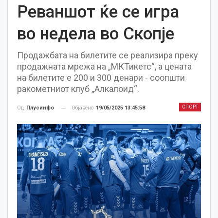
Реваншот ќе се игра
во недела во Скопје
Продажбата на билетите се реализира преку
продажната мрежа на „МКТикетс“, а цената
на билетите е 200 и 300 денари - соопшти
ракометниот клуб „Алкалоид“.
СПОРТ
Објавено
19/05/2025 13:45:58
Од
Плусинфо