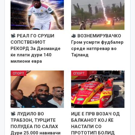
РЕАЛ ГО СРУШИ
ВОЗНЕМИРУВАЧКО
СОПСТВЕНИОТ
Гром усмрти фудбалер
РЕКОРД За Диоманде
среде натпревар во
ќе плати дури 140
Тајланд
милиони евра
СПОРТ
СПОРТ
ЛУДИЛО ВО
ИЏЕ Е ПРВ ВОЗАЧ ОД
ТРАБЗОН, ТУРЦИТЕ
БАЛКАНОТ КОЈ ЌЕ
ПОЛУДЕА ПО САЛАХ
НАСТАПИ СО
Дури 25.000 навивачи
ПРОТОТИП БОЛИД