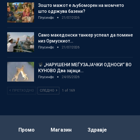
Зошто мажот е љубоморен на момчето
што одржува базени?
Плусинфо
21/07/2026
Само македонски танкер успеал да помине
низ Ормускиот…
Плусинфо
21/07/2026
„НАРУШЕНИ МЕЃУЗАЈАЧКИ ОДНОСИ“ ВО
КУНОВО Два зајаци…
Плусинфо
24/05/2026
ПРЕТХОДНО
СЛЕДНО
1 of 169
Промо
Магазин
Здравје