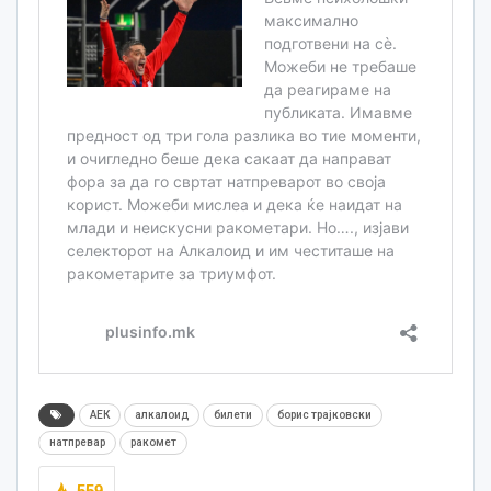
АЕК
алкалоид
билети
борис трајковски
натпревар
ракомет
559