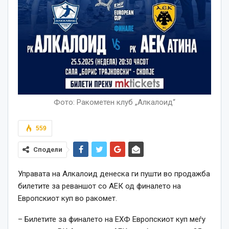
Фото: Ракометен клуб „Алкалоид“
559
Сподели
Управата на Алкалоид денеска ги пушти во продажба
билетите за реваншот со АЕК од финалето на
Европскиот куп во ракомет.
– Билетите за финалето на ЕХФ Европскиот куп меѓу