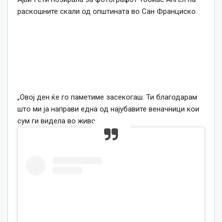
раскошните скали од општината во Сан Франциско.
„Овој ден ќе го паметиме засекогаш. Ти благодарам
што ми ја направи една од најубавите веначници кои
сум ги видела во животот”.