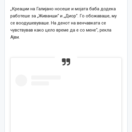
„Креации на Галијано носеше и мојата баба додека
работеше за „Живанши“ и „Диор“. Го обожаваше, му
се воодушевуваше. На денот на венчавката се
чувствував како цело време да е со мене“, рекла
Ајви.