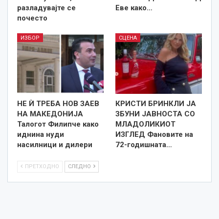
разладувајте се
Еве како…
почесто
ИЗБОР
СЦЕНА
НЕ Ѝ ТРЕБА НОВ ЗАЕВ
КРИСТИ БРИНКЛИ ЈА
НА МАКЕДОНИЈА
ЗБУНИ ЈАВНОСТА СО
Талогот Филипче како
МЛАДОЛИКИОТ
иднина нуди
ИЗГЛЕД Фановите на
насилници и дилери
72-годишната…
ПРЕТХОДНО
СЛЕДНО