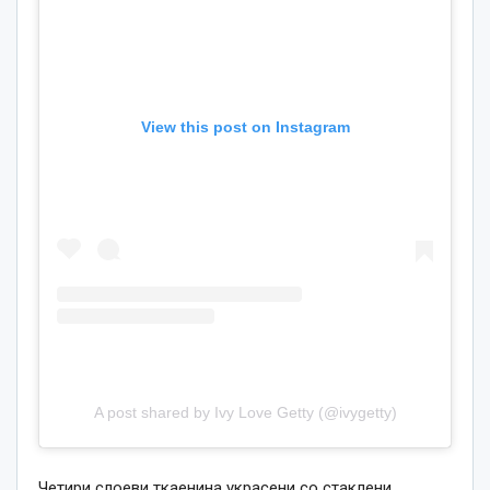
View this post on Instagram
A post shared by Ivy Love Getty (@ivygetty)
Четири слоеви ткаенина украсени со стаклени