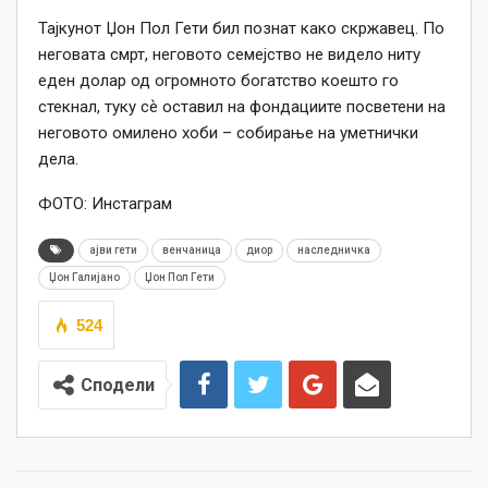
Тајкунот Џон Пол Гети бил познат како скржавец. По
неговата смрт, неговото семејство не видело ниту
еден долар од огромното богатство коешто го
стекнал, туку сѐ оставил на фондациите посветени на
неговото омилено хоби – собирање на уметнички
дела.
ФОТО: Инстаграм
ајви гети
венчаница
диор
наследничка
Џон Галијано
Џон Пол Гети
524
Сподели