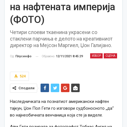
на нафтената империја
(ФОТО)
Четири слоеви ткаенина украсени со
стаклени парчиња е делото на креативниот
директор на Мејсон Маргиел, Џон Галијано.
ИЗБОР
СЦЕНА
Објавено
12/11/2021 8:45:29
Од
Плусинфо
524
Сподели
Наследничката на познатиот американски нафтен
тајкун, Џон Пол Гети го изговори судбоносното „да“
во најнеобичната венчаница која сте ја виделе.
Ајви Гети позирала за фотографот Тобиас Ангел на