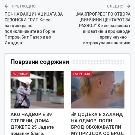
ПРЕТХОДНО
СЛЕДНО
ПОЧНА ВАКЦИНАЦИЈАТА ЗА
„МАКПРОГРЕС“ ГО ОТВОРА
СЕЗОНСКИ ГРИП Ќе се
„ВИНЧИНИ ЦЕНТАРОТ ЗА
вакцинира во
РАЗВОЈ“ Ќе се развиваат
поликлиниките во Ѓорче
иновативни производи
Петров, Бит Пазар и во
преку научно –
Идадија
истражувачки анализи
Поврзани содржини
ЗДРАВЈЕ
ГАЛЕРИЈА
АКО НАДВОР Е 39
ДОДЕКА Е ХАЛАНД
СТЕПЕНИ, ДОМА
НА ОДМОР, ПОЛН
ДРЖЕТЕ 25 Јадете
БРОД ОБОЖАВАТЕЛИ
помалку благо,
МУ ПРИЈДОА СО БРОД