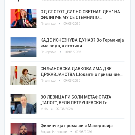
ОД СПОТОТ „СИЛНО СВЕТНАЛ ДЕН“ НА
ФИЛИПЧЕ МУ СЕ СТЕМНИЛО…
Плусинфо
09/08/2026
КАДЕ ИСЧЕЗНУВА ДУНАВ? Во Германија
има вода, а стотици…
Панорама
10/08/2026
СИЉАНОВСКА ДАВКОВА ИМА ДВЕ
ДРЖАВЈАНСТВА Шокантно признание…
Плусинфо
09/08/2026
ВО ЛЕВИЦА ГИ БОЛИ МЕТАФОРАТА
„ТАЛОГ“, ВЕЛИ ПЕТРУШЕВСКИ Го…
МИА
09/08/2026
Филипче ја промаши и Македонија
Богдан Илиевски
09/08/2026