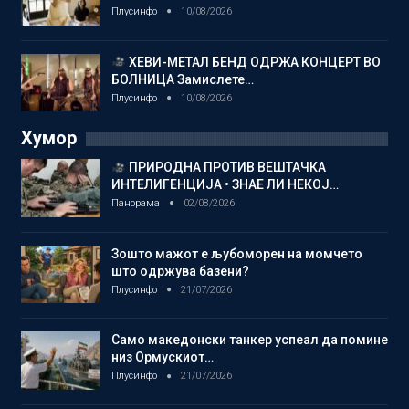
Плусинфо
10/08/2026
ХЕВИ-МЕТАЛ БЕНД ОДРЖА КОНЦЕРТ ВО
БОЛНИЦА Замислете…
Плусинфо
10/08/2026
Хумор
ПРИРОДНА ПРОТИВ ВЕШТАЧКА
ИНТЕЛИГЕНЦИЈА • ЗНАЕ ЛИ НЕКОЈ…
Панорама
02/08/2026
Зошто мажот е љубоморен на момчето
што одржува базени?
Плусинфо
21/07/2026
Само македонски танкер успеал да помине
низ Ормускиот…
Плусинфо
21/07/2026