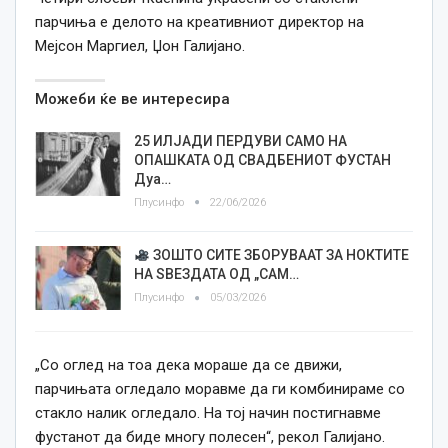
парчиња е делото на креативниот директор на
Мејсон Маргиел, Џон Галијано.
Можеби ќе ве интересира
25 ИЛЈАДИ ПЕРДУВИ САМО НА
ОПАШКАТА ОД СВАДБЕНИОТ ФУСТАН
Дуа…
Плусинфо
22/06/2026
ЗОШТО СИТЕ ЗБОРУВААТ ЗА НОКТИТЕ
НА ЅВЕЗДАТА ОД „САМ…
Плусинфо
05/03/2026
„Со оглед на тоа дека мораше да се движи,
парчињата огледало моравме да ги комбинираме со
стакло налик огледало. На тој начин постигнавме
фустанот да биде многу полесен“, рекол Галијано.