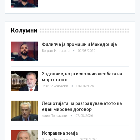
Колумни
Филипче ја промаши и Македонија
Богдан Илиевски
09/08/2026
Задоцнив, но ја исполнив желбата на
мојот татко
Јове Кекеновски
08/08/2026
Леснотијата на разградувањетото на
еден мировен договор
Азис Положани
07/08/2026
Исправена земја
Златко Теодосиевски
07/08/2026