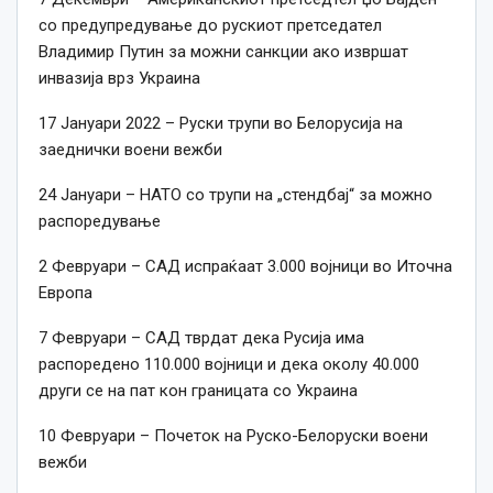
со предупредување до рускиот претседател
Владимир Путин за можни санкции ако извршат
инвазија врз Украина
17 Јануари 2022 – Руски трупи во Белорусија на
заеднички воени вежби
24 Јануари – НАТО со трупи на „стендбај“ за можно
распоредување
2 Февруари – САД испраќаат 3.000 војници во Иточна
Европа
7 Февруари – САД тврдат дека Русија има
распоредено 110.000 војници и дека околу 40.000
други се на пат кон границата со Украина
10 Февруари – Почеток на Руско-Белоруски воени
вежби