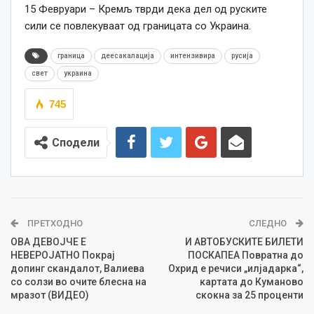
15 Февруари – Кремљ тврди дека дел од руските
сили се повлекуваат од границата со Украина.
граница
деесакалација
интензивира
русија
свет
украина
745
Сподели
ПРЕТХОДНО
СЛЕДНО
ОВА ДЕВОЈЧЕ Е
И АВТОБУСКИТЕ БИЛЕТИ
НЕВЕРОЈАТНО Покрај
ПОСКАПЕА Повратна до
допинг скандалот, Валиева
Охрид е речиси „илјадарка“,
со солзи во очите блесна на
картата до Куманово
мразот (ВИДЕО)
скокна за 25 проценти