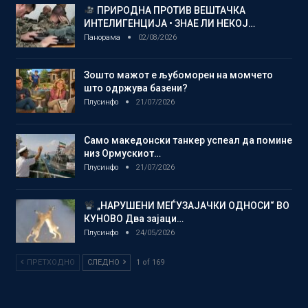
ПРИРОДНА ПРОТИВ ВЕШТАЧКА
ИНТЕЛИГЕНЦИЈА • ЗНАЕ ЛИ НЕКОЈ…
Панорама
02/08/2026
Зошто мажот е љубоморен на момчето
што одржува базени?
Плусинфо
21/07/2026
Само македонски танкер успеал да помине
низ Ормускиот…
Плусинфо
21/07/2026
„НАРУШЕНИ МЕЃУЗАЈАЧКИ ОДНОСИ“ ВО
КУНОВО Два зајаци…
Плусинфо
24/05/2026
ПРЕТХОДНО
СЛЕДНО
1 of 169