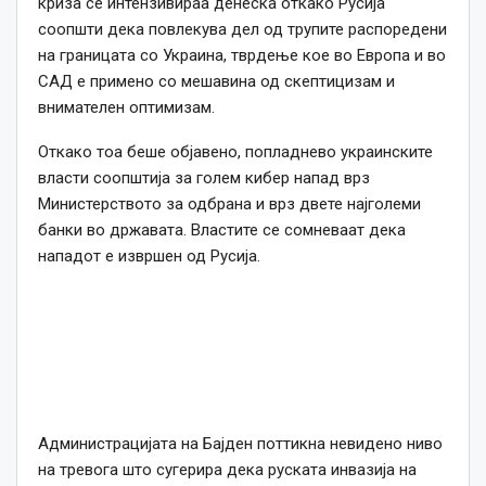
криза се интензивираа денеска откако Русија
соопшти дека повлекува дел од трупите распоредени
на границата со Украина, тврдење кое во Европа и во
САД е примено со мешавина од скептицизам и
внимателен оптимизам.
Откако тоа беше објавено, попладнево украинските
власти соопштија за голем кибер напад врз
Министерството за одбрана и врз двете најголеми
банки во државата. Властите се сомневаат дека
нападот е извршен од Русија.
Администрацијата на Бајден поттикна невидено ниво
на тревога што сугерира дека руската инвазија на