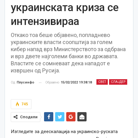
украинската криза се
интензивираа
Откако тоа беше објавено, попладнево
украинските власти соопштија за голем
кибер напад врз Министерството за одбрана
и врз двете најголеми банки во државата.
Властите се сомневаат дека нападот е
извршен од Русија.
СВЕТ
СЛАЈДЕР
Објавено
15/02/2022 19:38:18
Од
Плусинфо
745
Сподели
Изгледите за деескалација на украинско-руската