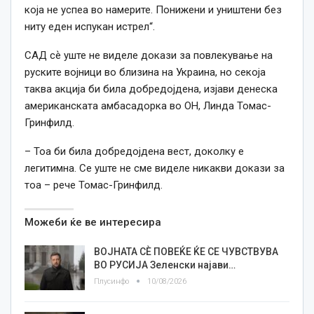
која не успеа во намерите. Понижени и уништени без
ниту еден испукан истрел“.
САД сѐ уште не виделе докази за повлекување на
руските војници во близина на Украина, но секоја
таква акција би била добредојдена, изјави денеска
американската амбасадорка во ОН, Линда Томас-
Гринфилд.
– Тоа би била добредојдена вест, доколку е
легитимна. Се уште не сме виделе никакви докази за
тоа – рече Томас-Гринфилд.
Можеби ќе ве интересира
ВОЈНАТА СЀ ПОВЕЌЕ ЌЕ СЕ ЧУВСТВУВА
ВО РУСИЈА Зеленски најави…
Плусинфо
10/08/2026