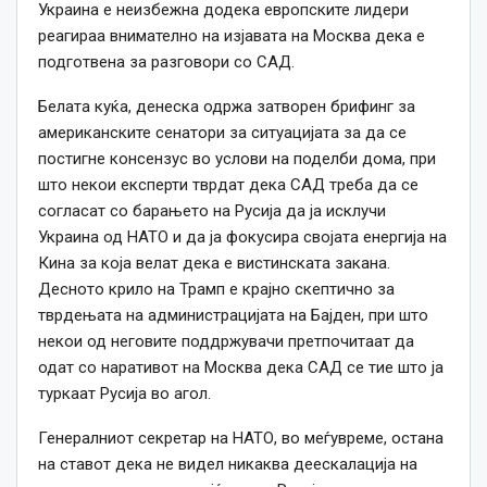
Украина е неизбежна додека европските лидери
реагираа внимателно на изјавата на Москва дека е
подготвена за разговори со САД.
Белата куќа, денеска одржа затворен брифинг за
американските сенатори за ситуацијата за да се
постигне консензус во услови на поделби дома, при
што некои експерти тврдат дека САД треба да се
согласат со барањето на Русија да ја исклучи
Украина од НАТО и да ја фокусира својата енергија на
Кина за која велат дека е вистинската закана.
Десното крило на Трамп е крајно скептично за
тврдењата на администрацијата на Бајден, при што
некои од неговите поддржувачи претпочитаат да
одат со наративот на Москва дека САД се тие што ја
туркаат Русија во агол.
Генералниот секретар на НАТО, во меѓувреме, остана
на ставот дека не видел никаква деескалација на