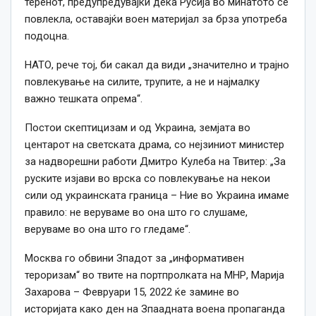
теренот, предупредувајќи дека Русија во минатото се
повлекла, оставајќи воен материјал за брза употреба
подоцна.
НАТО, рече тој, би сакал да види „значително и трајно
повлекување на силите, трупите, а не и најмалку
важно тешката опрема“.
Постои скептицизам и од Украина, земјата во
центарот на светската драма, со нејзиниот министер
за надворешни работи Дмитро Кулеба на Твитер: „За
руските изјави во врска со повлекување на некои
сили од украинската граница – Ние во Украина имаме
правило: не веруваме во она што го слушаме,
веруваме во она што го гледаме“.
Москва го обвини Зпадот за „информативен
тероризам“ во твите на портпролката на МНР, Марија
Захарова – Февруари 15, 2022 ќе замине во
историјата како ден на Зпаадната воена пропаганда