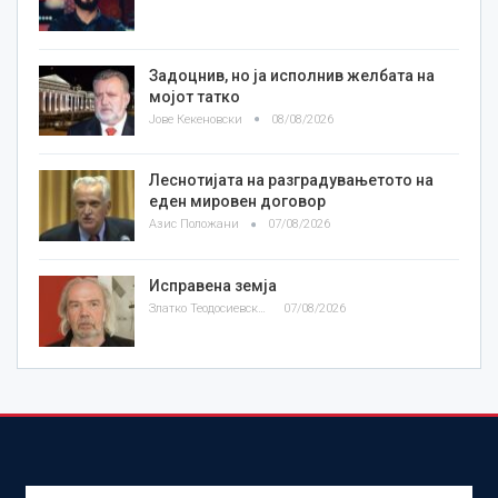
Задоцнив, но ја исполнив желбата на
мојот татко
Јове Кекеновски
08/08/2026
Леснотијата на разградувањетото на
еден мировен договор
Азис Положани
07/08/2026
Исправена земја
Златко Теодосиевски
07/08/2026