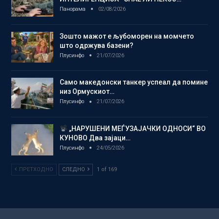
Панорама
02/08/2026
Зошто мажот е љубоморен на момчето
што одржува базени?
Плусинфо
21/07/2026
Само македонски танкер успеал да помине
низ Ормускиот…
Плусинфо
21/07/2026
„НАРУШЕНИ МЕЃУЗАЈАЧКИ ОДНОСИ“ ВО
КУНОВО Два зајаци…
Плусинфо
24/05/2026
ПРЕТХОДНО
СЛЕДНО
1 of 169