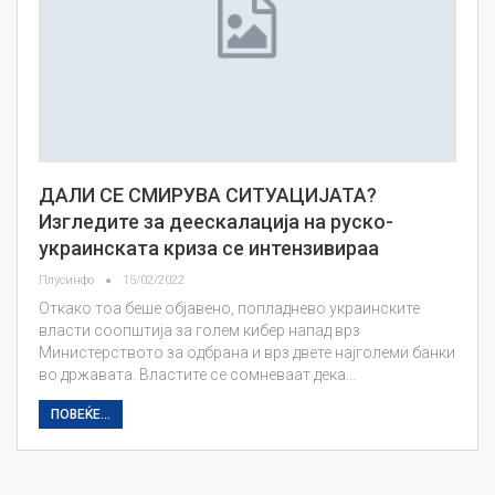
ДАЛИ СЕ СМИРУВА СИТУАЦИЈАТА?
Изгледите за деескалација на руско-
украинската криза се интензивираа
Плусинфо
15/02/2022
Откако тоа беше објавено, попладнево украинските
власти соопштија за голем кибер напад врз
Министерството за одбрана и врз двете најголеми банки
во државата. Властите се сомневаат дека…
ПОВЕЌЕ...