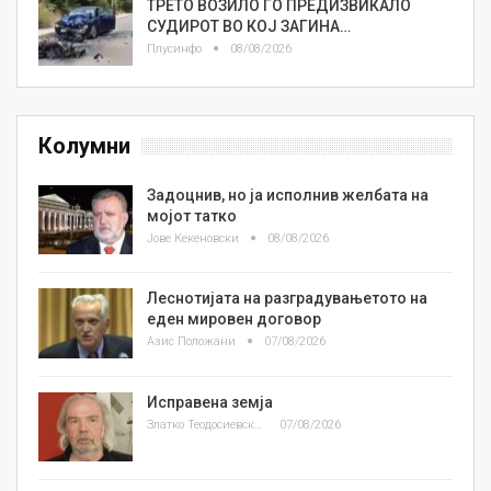
ТРЕТО ВОЗИЛО ГО ПРЕДИЗВИКАЛО
СУДИРОТ ВО КОЈ ЗАГИНА…
Плусинфо
08/08/2026
Колумни
Задоцнив, но ја исполнив желбата на
мојот татко
Јове Кекеновски
08/08/2026
Леснотијата на разградувањетото на
еден мировен договор
Азис Положани
07/08/2026
Исправена земја
Златко Теодосиевски
07/08/2026