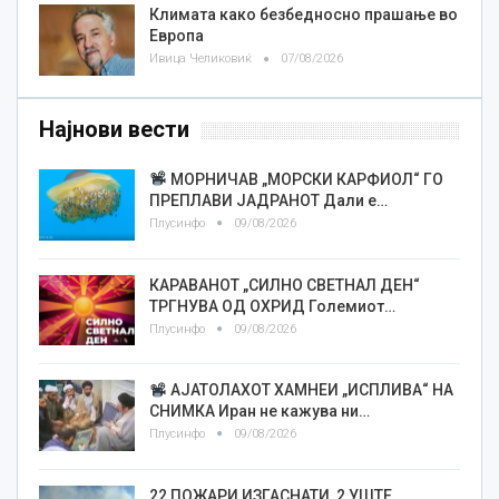
Климата како безбедносно прашање во
Европа
Ивица Челиковиќ
07/08/2026
Најнови вести
МОРНИЧАВ „МОРСКИ КАРФИОЛ“ ГО
ПРЕПЛАВИ ЈАДРАНОТ Дали е…
Плусинфо
09/08/2026
КАРАВАНОТ „СИЛНО СВЕТНАЛ ДЕН“
ТРГНУВА ОД ОХРИД Големиот…
Плусинфо
09/08/2026
АЈАТОЛАХОТ ХАМНЕИ „ИСПЛИВА“ НА
СНИМКА Иран не кажува ни…
Плусинфо
09/08/2026
22 ПОЖАРИ ИЗГАСНАТИ, 2 УШТЕ