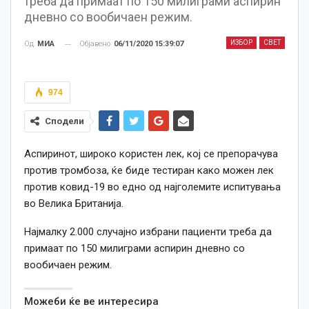
треба да примаат по 150 милиграми аспирин
дневно со вообичаен режим.
ИЗБОР
СВЕТ
Објавено
06/11/2020 15:39:07
Од
МИА
974
Сподели
Аспиринот, широко користен лек, кој се препорачува
против тромбоза, ќе биде тестиран како можен лек
против ковид-19 во едно од најголемите испитувања
во Велика Британија.
Најмалку 2.000 случајно избрани пациенти треба да
примаат по 150 милиграми аспирин дневно со
вообичаен режим.
Можеби ќе ве интересира