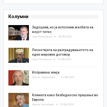
Колумни
Задоцнив, но ја исполнив желбата на
мојот татко
Јове Кекеновски
08/08/2026
Леснотијата на разградувањетото на
еден мировен договор
Азис Положани
07/08/2026
Исправена земја
Златко Теодосиевски
07/08/2026
Климата како безбедносно прашање во
Европа
Ивица Челиковиќ
07/08/2026