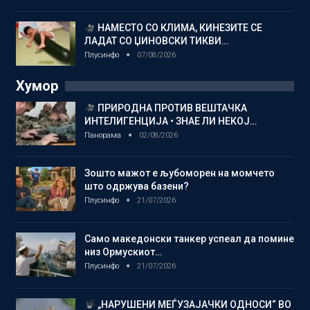
НАМЕСТО СО КЛИМА, КИНЕЗИТЕ СЕ
ЛАДАТ СО ЏИНОВСКИ ТИКВИ…
Плусинфо
07/08/2026
Хумор
ПРИРОДНА ПРОТИВ ВЕШТАЧКА
ИНТЕЛИГЕНЦИЈА • ЗНАЕ ЛИ НЕКОЈ…
Панорама
02/08/2026
Зошто мажот е љубоморен на момчето
што одржува базени?
Плусинфо
21/07/2026
Само македонски танкер успеал да помине
низ Ормускиот…
Плусинфо
21/07/2026
„НАРУШЕНИ МЕЃУЗАЈАЧКИ ОДНОСИ“ ВО