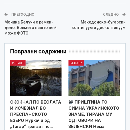
ПРЕТХОДНО
СЛЕДНО
Моника Белучи е ремек-
Македонско-бугарски
дело: Времето ништо не ѝ
континуум и дисконтинуум
може ФОТО
Поврзани содржини
ИЗБОР
ИЗБОР
СКОКНАЛ ПО ВЕСЛАТА
ПРИШТИНА ГО
И ИСЧЕЗНАЛ ВО
СИМНА УКРАИНСКОТО
ПРЕСПАНСКОТО
ЗНАМЕ, ТИРАНА МУ
ЕЗЕРО Нуркачи од
ОДГОВОРИ НА
„Тигар“ трагаат по…
ЗЕЛЕНСКИ Нема