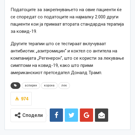
Податоците за закрепнувањето на овие пациенти ќе
се споредат со податоците на најмалку 2.000 други
пациенти кои ја примаат втората стандардна терапија
за ковид-19.
Другите терапии што се тестираат вклучуваат
антибиотик „азитромицин“ и коктел со антитела на
компанијата „Регенерон“, што се користи за лекување
симптоми на ковид-19, како што прими
американскиот претседател Доналд Трамп.
аспирин
корона
лек
974
Сподели