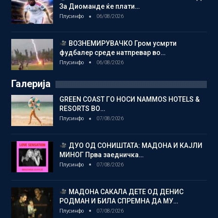
За Диоманде ќе плати…
Плусинфо
06/08/2026
ВОЗНЕМИРУВАЧКО Гром усмрти
фудбалер среде натпревар во…
Плусинфо
06/08/2026
Галерија
GREEN COAST ГО НОСИ NAMMOS HOTELS &
RESORTS ВО…
Плусинфо
07/08/2026
ДУО ОД СОНИШТАТА: МАДОНА И КАЈЛИ
МИНОГ Прва заедничка…
Плусинфо
07/08/2026
МАДОНА САКАЛА ДЕТЕ ОД ДЕНИС
РОДМАН И БИЛА СПРЕМНА ДА МУ…
Плусинфо
07/08/2026