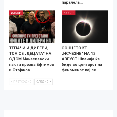
паралела…
ИЗБОР
ИЗБОР
TEПАЧИ И ДИЛЕРИ,
СОНЦЕТО ЌЕ
ТОА СЕ „ДЕЦАТА“ НА
„ИСЧЕЗНЕ“ НА 12
СДСМ Манасиевски
АВГУСТ Шпанија ќе
пак ги прозва Ефтимов
биде во центарот на
и Стојанов
феноменот кој се…
ПРЕТХОДНО
СЛЕДНО