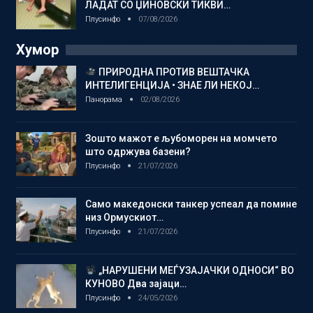
ЛАДАТ СО ЏИНОВСКИ ТИКВИ…
Плусинфо
07/08/2026
Хумор
ПРИРОДНА ПРОТИВ ВЕШТАЧКА
ИНТЕЛИГЕНЦИЈА • ЗНАЕ ЛИ НЕКОЈ…
Панорама
02/08/2026
Зошто мажот е љубоморен на момчето
што одржува базени?
Плусинфо
21/07/2026
Само македонски танкер успеал да помине
низ Ормускиот…
Плусинфо
21/07/2026
„НАРУШЕНИ МЕЃУЗАЈАЧКИ ОДНОСИ“ ВО
КУНОВО Два зајаци…
Плусинфо
24/05/2026