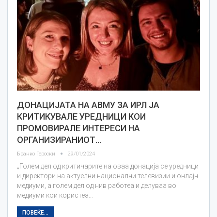
ДОНАЦИЈАТА НА АВМУ ЗА ИРЛ ЈА
КРИТИКУВАЛЕ УРЕДНИЦИ КОИ
ПРОМОВИРАЛЕ ИНТЕРЕСИ НА
ОРГАНИЗИРАНИОТ…
Бранко Героски
29/01/2024
„Голем дел од критичарите на оваа донација се уредници
и директори на актуелни национални телевизии и онлајн
медиуми, а голем дел од нив работеа и делуваа во
медиуми кои користеа…
ПОВЕЌЕ...