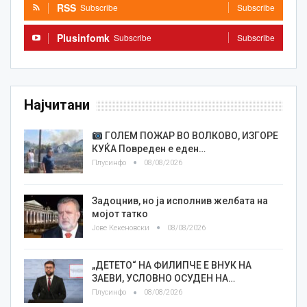
RSS
Subscribe
Subscribe
Plusinfomk
Subscribe
Subscribe
Најчитани
ГОЛЕМ ПОЖАР ВО ВОЛКОВО, ИЗГОРЕ
КУЌА Повреден е еден…
Плусинфо
08/08/2026
Задоцнив, но ја исполнив желбата на
мојот татко
Јове Кекеновски
08/08/2026
„ДЕТЕТО“ НА ФИЛИПЧЕ Е ВНУК НА
ЗАЕВИ, УСЛОВНО ОСУДЕН НА…
Плусинфо
08/08/2026