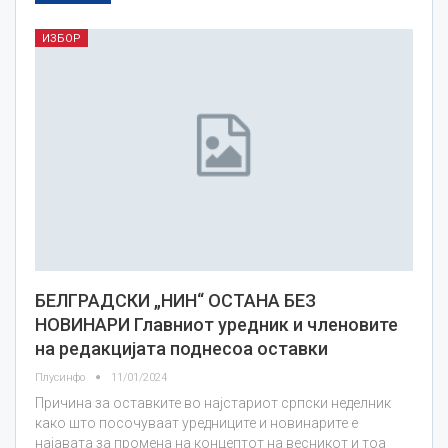
ИЗБОР
БЕЛГРАДСКИ „НИН“ ОСТАНА БЕЗ
НОВИНАРИ Главниот уредник и членовите
на редакцијата поднесоа оставки
Плусинфо
11/01/2024
Причина за оставките во најстариот српски неделник
како што посочуваат уредниците и новинарите е
најавата за промена на концептот на весникот и тоа