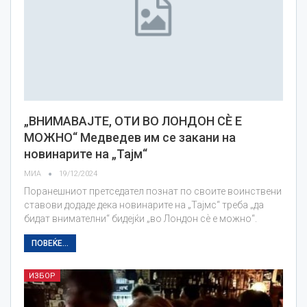
„ВНИМАВАЈТЕ, ОТИ ВО ЛОНДОН СЀ Е
МОЖНО“ Медведев им се закани на
новинарите на „Тајм“
МИА
19/12/2024
Поранешниот претседател познат по своите воинствени
ставови додаде дека новинарите на „Тајмс“ треба „да
бидат внимателни“ бидејќи „во Лондон сѐ е можно“.
ПОВЕЌЕ...
ИЗБОР