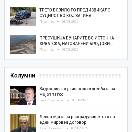
ТРЕТО ВОЗИЛО ГО ПРЕДИЗВИКАЛО
СУДИРОТ ВО КОЈ ЗАГИНА…
Плусинфо
08/08/2026
ПРЕСУШИЈА БУНАРИТЕ ВО ИСТОЧНА
ХРВАТСКА, НАТОВАРЕНИ БРОДОВИ…
Плусинфо
08/08/2026
Колумни
Задоцнив, но ја исполнив желбата на
мојот татко
Јове Кекеновски
08/08/2026
Леснотијата на разградувањетото на
еден мировен договор
Азис Положани
07/08/2026