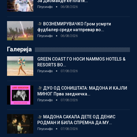
За Диоманде ќе плати…
Плусинфо
06/08/2026
ВОЗНЕМИРУВАЧКО Гром усмрти
фудбалер среде натпревар во…
Плусинфо
06/08/2026
Галерија
GREEN COAST ГО НОСИ NAMMOS HOTELS &
RESORTS ВО…
Плусинфо
07/08/2026
ДУО ОД СОНИШТАТА: МАДОНА И КАЈЛИ
МИНОГ Прва заедничка…
Плусинфо
07/08/2026
МАДОНА САКАЛА ДЕТЕ ОД ДЕНИС
РОДМАН И БИЛА СПРЕМНА ДА МУ…
Плусинфо
07/08/2026