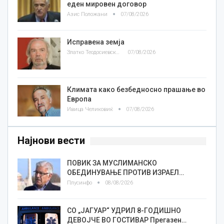
еден мировен договор
Азис Положани
07/08/2026
Исправена земја
Златко Теодосиевски
07/08/2026
Климата како безбедносно прашање во
Европа
Ивица Челиковиќ
07/08/2026
Најнови вести
ПОВИК ЗА МУСЛИМАНСКО
ОБЕДИНУВАЊЕ ПРОТИВ ИЗРАЕЛ…
Плусинфо
08/08/2026
СО „ЈАГУАР“ УДРИЛ 8-ГОДИШНО
ДЕВОЈЧЕ ВО ГОСТИВАР Прегазен…