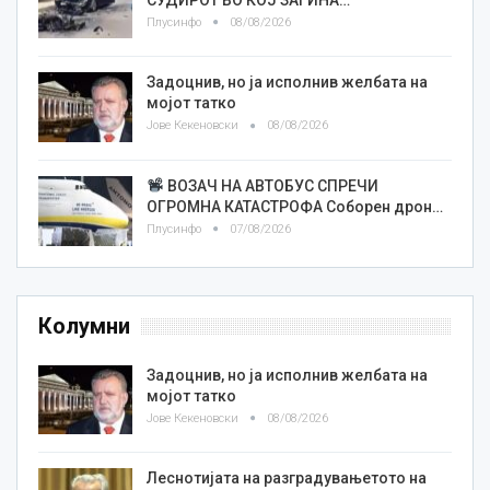
Плусинфо
08/08/2026
Задоцнив, но ја исполнив желбата на
мојот татко
Јове Кекеновски
08/08/2026
ВОЗАЧ НА АВТОБУС СПРЕЧИ
ОГРОМНА КАТАСТРОФА Соборен дрон…
Плусинфо
07/08/2026
Колумни
Задоцнив, но ја исполнив желбата на
мојот татко
Јове Кекеновски
08/08/2026
Леснотијата на разградувањетото на