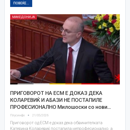
ПОВЕЌЕ...
МАКЕДОНИЈА
ПРИГОВОРОТ НА ЕСМ Е ДОКАЗ ДЕКА
КОЛАРЕВИЌ И АБАЗИ НЕ ПОСТАПИЛЕ
ПРОФЕСИОНАЛНО Милошоски со нови…
Плусинфо
21/05/2026
Приговорот од ЕСМ е доказ дека обвинителката
Катерина Коларевиќ постапила непрофесионално, а