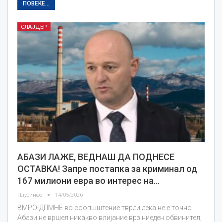
ПОВЕЌЕ...
СЛАЈДЕР
АБАЗИ ЛАЖЕ, ВЕДНАШ ДА ПОДНЕСЕ
ОСТАВКА! Запре постапка за криминал од
167 милиони евра во интерес на…
Плусинфо
14/05/2026
ВМРО-ДПМНЕ во соопшштение тврди дека не е точно
Абази не вршел никакво влијание врз ниеден обвинител,