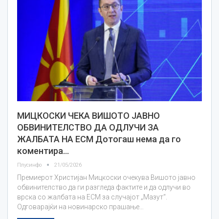
МИЦКОСКИ ЧЕКА ВИШОТО ЈАВНО
ОБВИНИТЕЛСТВО ДА ОДЛУЧИ ЗА
ЖАЛБАТА НА ЕСМ Дотогаш нема да го
коментира…
Плусинфо
21/05/2026
Премиерот Христијан Мицкоски очекува Вишото јавно
обвинителство да ги разгледа фактите и да одлучи во
врска со жалбата на ЕСМ за случајот „Мазут“.
Одговарајќи на новинарско прашање…