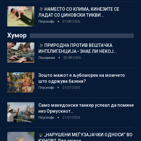
НАМЕСТО СО КЛИМА, КИНЕЗИТЕ СЕ
ЛАДАТ СО ЏИНОВСКИ ТИКВИ…
Плусинфо
07/08/2026
Хумор
ПРИРОДНА ПРОТИВ ВЕШТАЧКА
ИНТЕЛИГЕНЦИЈА • ЗНАЕ ЛИ НЕКОЈ…
Панорама
02/08/2026
Зошто мажот е љубоморен на момчето
што одржува базени?
Плусинфо
21/07/2026
Само македонски танкер успеал да помине
низ Ормускиот…
Плусинфо
21/07/2026
„НАРУШЕНИ МЕЃУЗАЈАЧКИ ОДНОСИ“ ВО
КУНОВО Два зајаци…