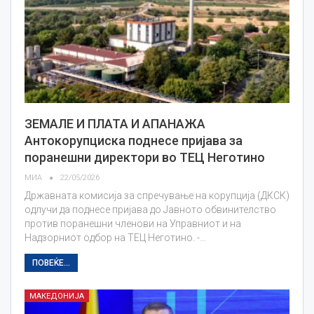
ЗЕМАЛЕ И ПЛАТА И АПАНАЖА
Антокорупциска поднесе пријава за
поранешни директори во ТЕЦ Неготино
МИА
22/05/2026
Државната комисија за спречување на корупција (ДКСК)
одлучи да поднесе пријава до Јавното обвинителство
против поранешни членови на Управниот и на
Надзорниот одбор на ТЕЦ Неготино. -…
ПОВЕЌЕ...
МАКЕДОНИЈА