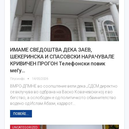
ИМАМЕ СВЕДОШТВА ДЕКА ЗАЕВ,
ШЕКЕРИНСКА И СПАСОВСКИ НАРАЧУВАЛЕ
КРИВИЧЕН ПРОГОН Телефонски повик
меѓу…
Плусинфо
14/05/2026
ВМРО-ДПМНЕ во соопштение вели дека „СДСМ директно
се вклучува во одбрана на Васко Ковачевски кој е во
бегство, а ослободен е од политичкото обвинителство
водено од Ислам Абази, кадарот…
ПОВЕЌЕ...
UNCATEGORIZED