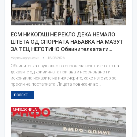
ЕСМ НИКОГАШ НЕ РЕКЛО ДЕКА НЕМАЛО
ШТЕТА ОД СПОРНАТА НАБАВКА НА МАЗУТ
ЗА ТЕЦ НЕГОТИНО Обвинителката ги…
Жарко Јорданоски
15/05/2026
Обвинителка паушално го спровела вештачењето на
доказите од кривичната пријава и неосновано ги
искривила исказите на инженерите, како изговор за
прекин на постапката. Лицата повикани во…
ПОВЕЌЕ...
МАКЕДОНИЈА