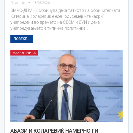
Плусинфо
18/05/2026
ВМРО-ДПМНЕ обвинува дека таткото на обвинителката
Катерина Коларевиќ е еден од „семејните кадри“
унапредени во времето на СДСМ и ДУИ и дека
унапредувањето е типична политичка…
ПОВЕЌЕ...
МАКЕДОНИЈА
АБАЗИ И КОЛАРЕВИЌ НАМЕРНО ГИ