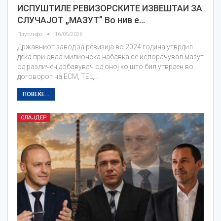
ИСПУШТИЛЕ РЕВИЗОРСКИТЕ ИЗВЕШТАИ ЗА
СЛУЧАЈОТ „МАЗУТ” Во нив е…
Плусинфо
16/05/2026
Државниот завод за ревизија во 2024 година утврдил
дека при оваа милионска набавка се испорачувал мазут
од различен добавувач од оној којшто бил утврден во
договорот на ЕСМ, ТЕЦ…
ПОВЕЌЕ...
СЛАЈДЕР