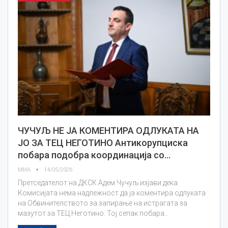
ЧУЧУЉ НЕ ЈА КОМЕНТИРА ОДЛУКАТА НА
ЈО ЗА ТЕЦ НЕГОТИНО Антикорупциска
побара подобра координација со…
МИА
14/05/2026
Претседателот на ДКСК Адем Чучуљ изјави дека
Комисијата нема надлежност да ја коментира одлуката
на Обвинителството за запирање на истрагата за
мазутот за ТЕЦ Неготино. Тој сепак побара…