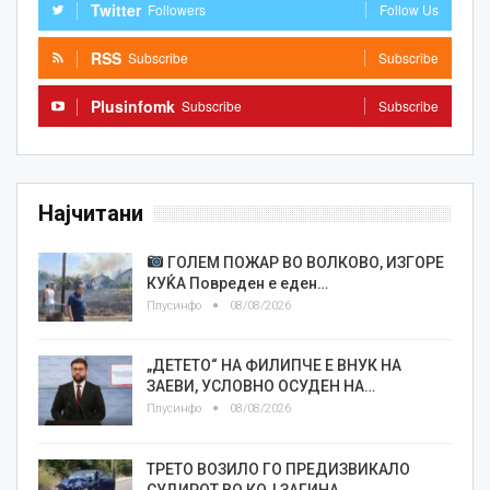
Twitter
Followers
Follow Us
RSS
Subscribe
Subscribe
Plusinfomk
Subscribe
Subscribe
Најчитани
ГОЛЕМ ПОЖАР ВО ВОЛКОВО, ИЗГОРЕ
КУЌА Повреден е еден…
Плусинфо
08/08/2026
„ДЕТЕТО“ НА ФИЛИПЧЕ Е ВНУК НА
ЗАЕВИ, УСЛОВНО ОСУДЕН НА…
Плусинфо
08/08/2026
ТРЕТО ВОЗИЛО ГО ПРЕДИЗВИКАЛО
СУДИРОТ ВО КОЈ ЗАГИНА…