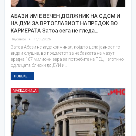
АБАЗИ ИМ Е ВЕЧЕН ДОЛЖНИК НА СДСМ И
НА ДУИ ЗА ВРТОГЛАВИОТ НАПРЕДОК ВО
КАРИЕРАТА Затоа сега не гледа…
Плусинфо
16/05/2026
Затоа Абази не виде криминал, којшто цела јавност го
виде и слушна, во предметот за набавката на мазут
вредна 167 милиони евра за потребите на ТЕЦ Неготино
од лицата блиски до ДУИ и…
ПОВЕЌЕ...
МАКЕДОНИЈА