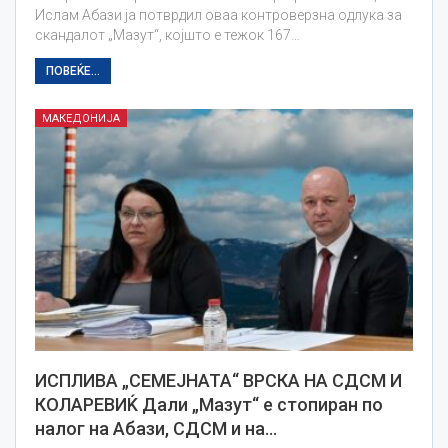
Ислам Абази ја потврдил оваа контроверзна одлука за
скандалот „Мазут“, којшто е тежок 167…
ПОВЕЌЕ...
МАКЕДОНИЈА
ИСПЛИВА „СЕМЕЈНАТА“ ВРСКА НА СДСМ И
КОЛАРЕВИЌ Дали „Мазут“ е стопиран по
налог на Абази, СДСМ и на…