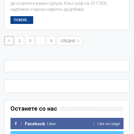
да се донесе ваква одлука. Како шеф на ЈО ГОКК,
надлежен е еднаш неделно да добива…
ПОВЕЌЕ...
1
2
3
…
5
СЛЕДНО
Останете со нас
Facebook
Likes
Like our page