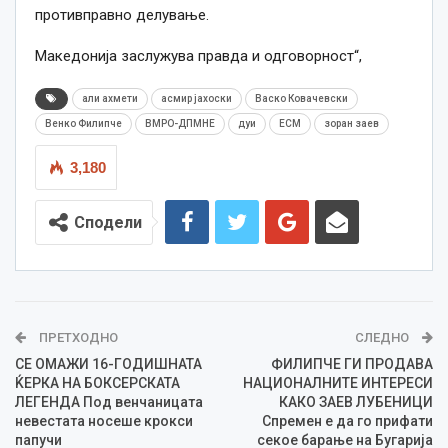
противправно делување.
Македонија заслужува правда и одговорност“,
али ахмети
асмир јахоски
Васко Ковачевски
Венко Филипче
ВМРО-ДПМНЕ
дуи
ЕСМ
зоран заев
3,180
Сподели
ПРЕТХОДНО
СЛЕДНО
СЕ ОМАЖИ 16-ГОДИШНАТА
ФИЛИПЧЕ ГИ ПРОДАВА
ЌЕРКА НА БОКСЕРСКАТА
НАЦИОНАЛНИТЕ ИНТЕРЕСИ
ЛЕГЕНДА Под венчаницата
КАКО ЗАЕВ ЛУБЕНИЦИ
невестата носеше крокси
Спремен е да го прифати
папучи
секое барање на Бугарија