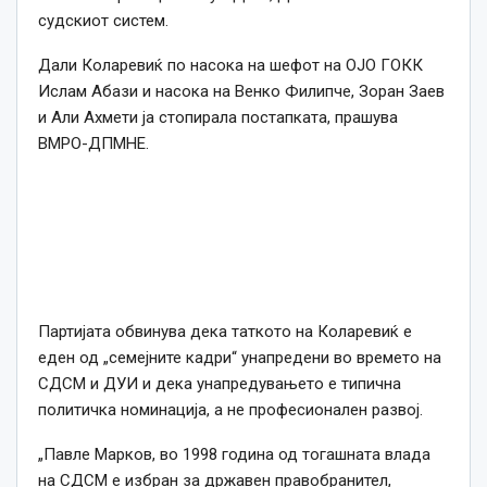
судскиот систем.
Дали Коларевиќ по насока на шефот на ОЈО ГОКК
Ислам Абази и насока на Венко Филипче, Зоран Заев
и Али Ахмети ја стопирала постапката, прашува
ВМРО-ДПМНЕ.
Партијата обвинува дека таткото на Коларевиќ е
еден од „семејните кадри“ унапредени во времето на
СДСМ и ДУИ и дека унапредувањето е типична
политичка номинација, а не професионален развој.
„Павле Марков, во 1998 година од тогашната влада
на СДСМ е избран за државен правобранител,