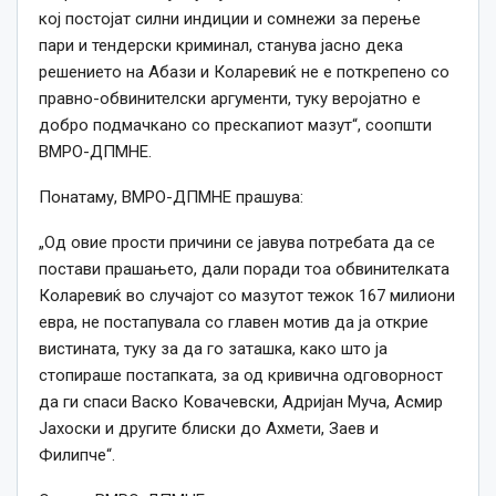
кој постојат силни индиции и сомнежи за перење
пари и тендерски криминал, станува јасно дека
решението на Абази и Коларевиќ не е поткрепено со
правно-обвинителски аргументи, туку веројатно е
добро подмачкано со прескапиот мазут“, соопшти
ВМРО-ДПМНЕ.
Понатаму, ВМРО-ДПМНЕ прашува:
„Од овие прости причини се јавува потребата да се
постави прашањето, дали поради тоа обвинителката
Коларевиќ во случајот со мазутот тежок 167 милиони
евра, не постапувала со главен мотив да ја открие
вистината, туку за да го заташка, како што ја
стопираше постапката, за од кривична одговорност
да ги спаси Васко Ковачевски, Адријан Муча, Асмир
Јахоски и другите блиски до Ахмети, Заев и
Филипче“.