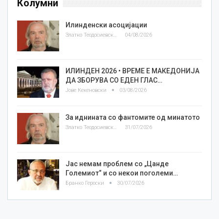
Колумни
Илинденски асоцијации
Златко Теодосиевски
04/08/2026
ИЛИНДЕН 2026 • ВРЕМЕ Е МАКЕДОНИЈА
ДА ЗБОРУВА СО ЕДЕН ГЛАС…
Јове Кекеновски
03/08/2026
За иднината со фантомите од минатото
Златко Теодосиевски
31/07/2026
Јас немам проблем со „Цанде
Големиот“ и со некои поголеми…
Бранко Героски
30/07/2026