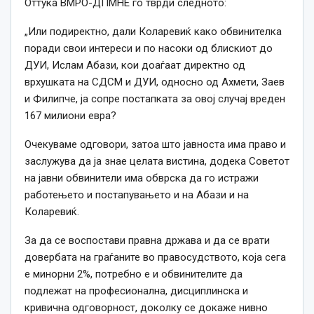
Оттука ВМРО-ДПМНЕ го тврди следното:
„Или подиректно, дали Коларевиќ како обвинителка
поради свои интереси и по насоки од блискиот до
ДУИ, Ислам Абази, кои доаѓаат директно од
врхушката на СДСМ и ДУИ, односно од Ахмети, Заев
и Филипче, ја сопре постапката за овој случај вреден
167 милиони евра?
Очекуваме одговори, затоа што јавноста има право и
заслужува да ја знае целата вистина, додека Советот
на јавни обвинители има обврска да го истражи
работењето и постапувањето и на Абази и на
Коларевиќ.
За да се воспостави правна држава и да се врати
довербата на граѓаните во правосудството, која сега
е минорни 2%, потребно е и обвинителите да
подлежат на професионална, дисциплинска и
кривична одговорност, доколку се докаже нивно