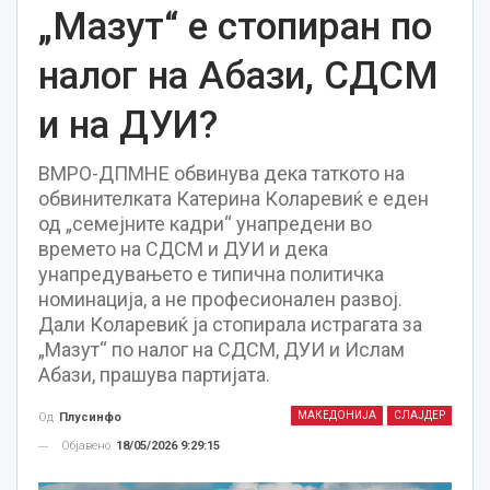
„Мазут“ е стопиран по
налог на Абази, СДСМ
и на ДУИ?
ВМРО-ДПМНЕ обвинува дека таткото на
обвинителката Катерина Коларевиќ е еден
од „семејните кадри“ унапредени во
времето на СДСМ и ДУИ и дека
унапредувањето е типична политичка
номинација, а не професионален развој.
Дали Коларевиќ ја стопирала истрагата за
„Мазут“ по налог на СДСМ, ДУИ и Ислам
Абази, прашува партијата.
МАКЕДОНИЈА
СЛАЈДЕР
Од
Плусинфо
Објавено
18/05/2026 9:29:15