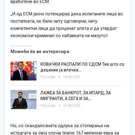
вработени во ЕСМ.
„И од ЕСМ јасно потенцираа дека испитаните лица во
постапката, не биле ниту одговорни, ниту
компетентни лица да проценат штета и да утврдат
економски криминал со набавката на мазутот.
Можеби ќе ве интересира
КОВАЧКИ РАСПАЛИ ПО СДСМ Тие што со
децении ја влечеа…
Плусинфо
05/08/2026
ЛАЖЕА ЗА БАНКРОТ, ЗА ИПАРД, ЗА
МИГРАНТИ, А СЕГА И ЗА…
Плусинфо
05/08/2026
Но, со скандалозната одлука за стопирање на
истрагата за овој случај тежок 167 милиони евра за