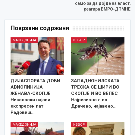
само за да дојде на власт,
реагира ВМРО-ДПМНЕ
Поврзани содржини
МАКЕДОНИЈА
ИЗБОР
ДИЈАСПОРАТА ДОБИ
ЗАПАДНОНИЛСКАТА
АВИОЛИНИЈА
ТРЕСКА СЕ ШИРИ ВО
ЖЕНАВА-СКОПЈЕ
СКОПЈЕ И ВО ВЕЛЕС
Николоски најави
Најризично е во
експресен пат
Драчево, најавено…
Радовиш…
МАКЕДОНИЈА
ИЗБОР