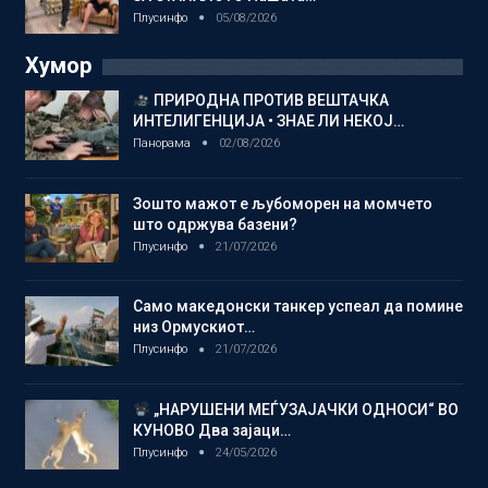
Плусинфо
05/08/2026
Хумор
ПРИРОДНА ПРОТИВ ВЕШТАЧКА
ИНТЕЛИГЕНЦИЈА • ЗНАЕ ЛИ НЕКОЈ…
Панорама
02/08/2026
Зошто мажот е љубоморен на момчето
што одржува базени?
Плусинфо
21/07/2026
Само македонски танкер успеал да помине
низ Ормускиот…
Плусинфо
21/07/2026
„НАРУШЕНИ МЕЃУЗАЈАЧКИ ОДНОСИ“ ВО
КУНОВО Два зајаци…
Плусинфо
24/05/2026