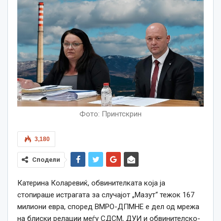
Фото: Принтскрин
3,180
Сподели
Катерина Коларевиќ, обвинителката која ја
стопираше истрагата за случајот „Мазут“ тежок 167
милиони евра, според ВМРО-ДПМНЕ е дел од мрежа
на блиски релации меѓу СДСМ, ДУИ и обвинителско-