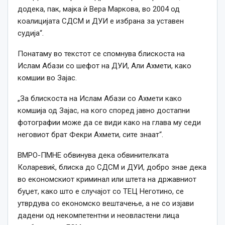
додека, пак, мајка ѝ Вера Маркова, во 2004 од
коалицијата СДСМ и ДУИ е избрана за уставен
судија“.
Понатаму во текстот се спомнува блискоста на
Ислам Абази со шефот на ДУИ, Али Ахмети, како
комшии во Зајас.
„За блискоста на Ислам Абази со Ахмети како
комшија од Зајас, на кого според јавно достапни
фотографии може да се види како на глава му седи
неговиот брат Фекри Ахмети, сите знаат“.
ВМРО-ПМНЕ обвинува дека обвинителката
Коларевиќ, блиска до СДСМ и ДУИ, добро знае дека
во економскиот криминал или штета на државниот
буџет, како што е случајот со ТЕЦ Неготино, се
утврдува со економско вештачење, а не со изјави
дадени од некомпетентни и неовластени лица