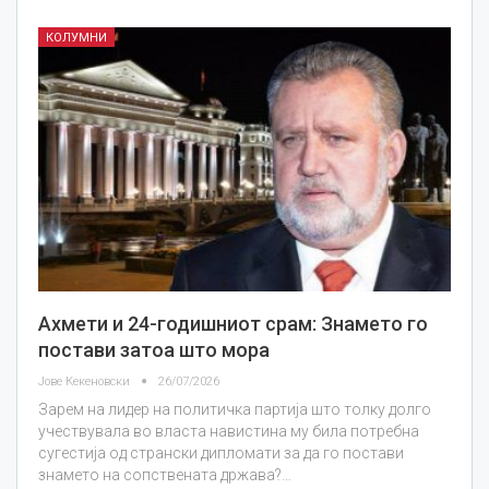
КОЛУМНИ
Ахмети и 24-годишниот срам: Знамето го
постави затоа што мора
Јове Кекеновски
26/07/2026
Зарем на лидер на политичка партија што толку долго
учествувала во власта навистина му била потребна
сугестија од странски дипломати за да го постави
знамето на сопствената држава?…