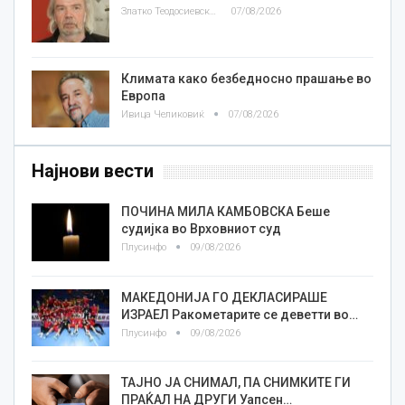
Златко Теодосиевски
07/08/2026
Климата како безбедносно прашање во
Европа
Ивица Челиковиќ
07/08/2026
Најнови вести
ПОЧИНА МИЛА КАМБОВСКА Беше
судијка во Врховниот суд
Плусинфо
09/08/2026
МАКЕДОНИЈА ГО ДЕКЛАСИРАШЕ
ИЗРАЕЛ Ракометарите се деветти во…
Плусинфо
09/08/2026
ТАЈНО ЈА СНИМАЛ, ПА СНИМКИТЕ ГИ
ПРАЌАЛ НА ДРУГИ Уапсен…