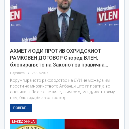
АХМЕТИ ОДИ ПРОТИВ ОХРИДСКИОТ
РАМКОВЕН ДОГОВОР Според ВЛЕН,
блокирањето на Законот за правична…
Плусинфо
28/07/2026
Корумпираното раководство на ДУИ не може да им
прости на мнозинството Албанци што ги пратија во
опозиција. Па сега решиле да им се одмаздуваат токму
ним, блокирајќи закон со кој…
ПОВЕЌЕ...
МАКЕДОНИЈА