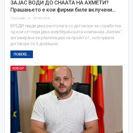
ЗАЈАС ВОДИ ДО СНААТА НА АХМЕТИ?
Прашањето е кои фирми биле вклучени…
Плусинфо
29/06/2026
ВРЕДИ тврди дека располага со договори за соработка
од кои се гледа дека азербејџанската компанија „Акелик“,
ангажирана за реализација на проектот, склучувала
договори со 6 домашни…
ПОВЕЌЕ...
ИЗБОР