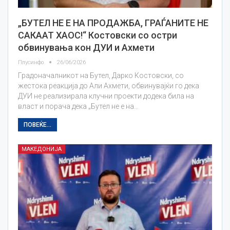
„БУТЕЛ НЕ Е НА ПРОДАЖБА, ГРАЃАНИТЕ НЕ
САКААТ ХАОС!“ Костовски со остри
обвинувања кон ДУИ и Ахмети
Плусинфо
26/06/2026
Градоначалникот на Бутел, Дарко Костовски, со
жестока реакција до Али Ахмети, обвинувајќи го дека
ДУИ не реализирала клучни проекти додека била на
власт и порача дека „Бутел не е на…
ПОВЕЌЕ...
МАКЕДОНИЈА