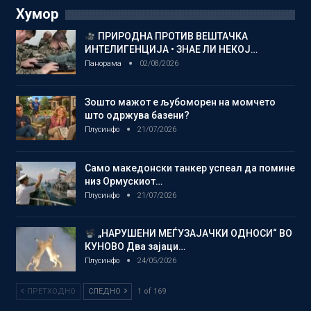
Хумор
ПРИРОДНА ПРОТИВ ВЕШТАЧКА
ИНТЕЛИГЕНЦИЈА • ЗНАЕ ЛИ НЕКОЈ…
Панорама
02/08/2026
Зошто мажот е љубоморен на момчето
што одржува базени?
Плусинфо
21/07/2026
Само македонски танкер успеал да помине
низ Ормускиот…
Плусинфо
21/07/2026
„НАРУШЕНИ МЕЃУЗАЈАЧКИ ОДНОСИ“ ВО
КУНОВО Два зајаци…
Плусинфо
24/05/2026
ПРЕТХОДНО
СЛЕДНО
1 of 169