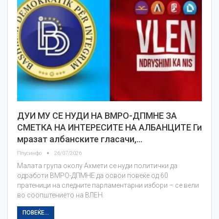
ДУИ МУ СЕ НУДИ НА ВМРО-ДПМНЕ ЗА
СМЕТКА НА ИНТЕРЕСИТЕ НА АЛБАНЦИТЕ Ги
мразат албанските гласачи,…
Плусинфо
26/07/2026
Малата група околу Ахмети се нуди политички да
одработи ВМРО-ДПМНЕ да освои повеќе од 60
пратеници на следните парламентарни избори – се вели
во соопштението на ВЛЕН.
ПОВЕЌЕ...