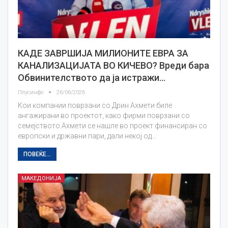
КАДЕ ЗАВРШИЈА МИЛИОНИТЕ ЕВРА ЗА
КАНАЛИЗАЦИЈАТА ВО КИЧЕВО? Вреди бара
Обвинителството да ја истражи…
Плусинфо
26/06/2026
Кои компании поврзани со Дрин Ахмети биле
ангажирани во проектот, како фирми поврзани со
семејството Ахмети се нашле во проект финансиран со
европски и државни пари, дали некој од…
ПОВЕЌЕ...
МАКЕДОНИЈА