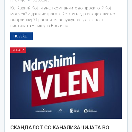
Плусинфо
30/06/2026
Кој ќарил? Кој ги внел компаниите во проектот? Кој
молчел? И дали истрагата ќе стигне до секоја алка во
овој синџир? Граѓаните заслужуваат да ја знаат
вистината – пишува Вреди во…
ПОВЕЌЕ...
ИЗБОР
СКАНДАЛОТ СО КАНАЛИЗАЦИЈАТА ВО