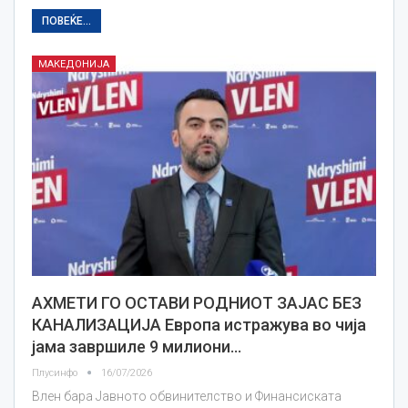
ПОВЕЌЕ...
МАКЕДОНИЈА
АХМЕТИ ГО ОСТАВИ РОДНИОТ ЗАЈАС БЕЗ
КАНАЛИЗАЦИЈА Европа истражува во чија
јама завршиле 9 милиони…
Плусинфо
16/07/2026
Влен бара Јавното обвинителство и Финансиската