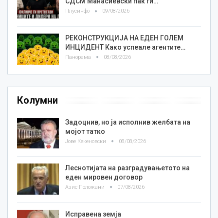
СДСМ Манасиевски пак ги…
Плусинфо
09/08/2026
РЕКОНСТРУКЦИЈА НА ЕДЕН ГОЛЕМ
ИНЦИДЕНТ Како успеале агентите…
Панорама
08/08/2026
Колумни
Задоцнив, но ја исполнив желбата на
мојот татко
Јове Кекеновски
08/08/2026
Леснотијата на разградувањетото на
еден мировен договор
Азис Положани
07/08/2026
Исправена земја