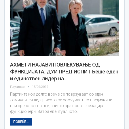
АХМЕТИ НАЈАВИ ПОВЛЕКУВАЊЕ ОД
ФУНКЦИЈАТА, ДУИ ПРЕД ИСПИТ Беше еден
и единствен лидер на…
Плусинфо
15/06/2026
Партиите кои долго време се поврзуваат со еден
доминантен лидер често се соочуваат со предизвици
при преносот на влијанието врз нова генерација
функционери. Затоа евентуалното…
ПОВЕЌЕ...