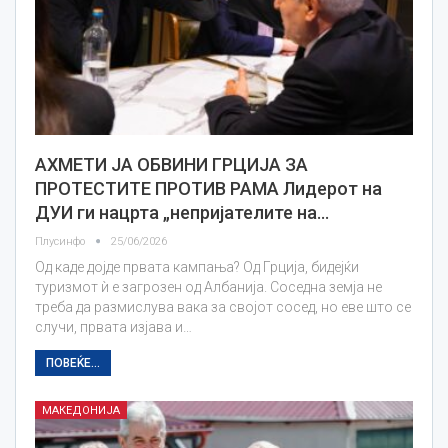
АХМЕТИ ЈА ОБВИНИ ГРЦИЈА ЗА
ПРОТЕСТИТЕ ПРОТИВ РАМА Лидерот на
ДУИ ги нацрта „непријателите на…
Плусинфо
25/06/2026
Од каде дојде првата кампања? Од Грција, бидејќи
туризмот ѝ е загрозен од Албанија. Соседна земја не
треба да размислува вака за својот сосед, но еве што се
случи, првата изјава и…
ПОВЕЌЕ...
МАКЕДОНИЈА