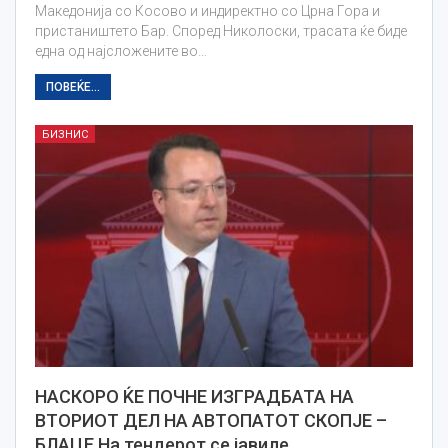
Македонија со Косово и индиректно со Црна Гора и
пристаништето Бар. Според Николоски, трасата ќе биде
една од најсложените во…
ПОВЕЌЕ...
БИЗНИС
НАСКОРО ЌЕ ПОЧНЕ ИЗГРАДБАТА НА
ВТОРИОТ ДЕЛ НА АВТОПАТОТ СКОПЈЕ –
БЛАЦЕ На тендерот се јавиле…