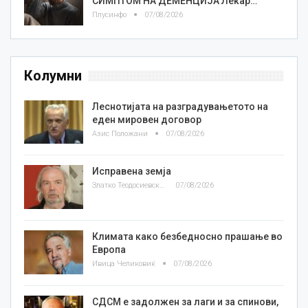
СИМПТОМ НА ДЕМЕНЦИЈА Лекар…
Плусинфо
07/08/2026
Колумни
Леснотијата на разградувањетото на
еден мировен договор
Азис Положани
07/08/2026
Исправена земја
Златко Теодосиевски
07/08/2026
Климата како безбедносно прашање во
Европа
Ивица Челиковиќ
07/08/2026
СДСМ е задолжен за лаги и за спинови,