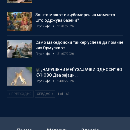
Зошто мажот е љубоморен на момчето
што одржува базени?
Плусинфо
21/07/2026
Само македонски танкер успеал да помине
низ Ормускиот…
Плусинфо
21/07/2026
„НАРУШЕНИ МЕЃУЗАЈАЧКИ ОДНОСИ“ ВО
КУНОВО Два зајаци…
Плусинфо
24/05/2026
ПРЕТХОДНО
СЛЕДНО
1 of 169