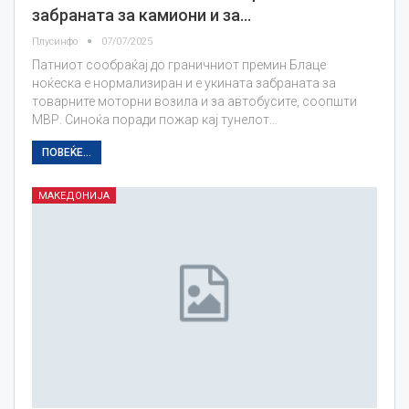
забраната за камиони и за…
Плусинфо
07/07/2025
Патниот сообраќај до граничниот премин Блаце
ноќеска е нормализиран и е укината забраната за
товарните моторни возила и за автобусите, соопшти
МВР. Синоќа поради пожар кај тунелот…
ПОВЕЌЕ...
МАКЕДОНИЈА