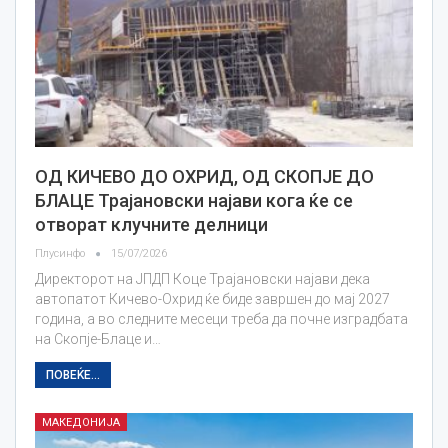
ОД КИЧЕВО ДО ОХРИД, ОД СКОПЈЕ ДО
БЛАЦЕ Трајановски најави кога ќе се
отворат клучните делници
Плусинфо
15/07/2026
Директорот на ЈПДП Коце Трајановски најави дека
автопатот Кичево-Охрид ќе биде завршен до мај 2027
година, а во следните месеци треба да почне изградбата
на Скопје-Блаце и…
ПОВЕЌЕ...
МАКЕДОНИЈА