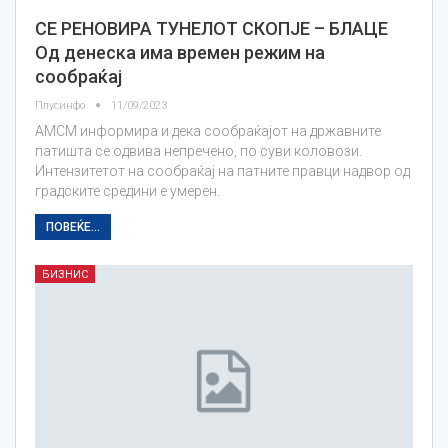
СЕ РЕНОВИРА ТУНЕЛОТ СКОПЈЕ – БЛАЦЕ
Од денеска има времен режим на
сообраќај
Плусинфо
11/09/2023
АМСМ информира и дека сообраќајот на државните
патишта се одвива непречено, по суви коловози.
Интензитетот на сообраќај на патните правци надвор од
градските средини е умерен.
ПОВЕЌЕ...
БИЗНИС