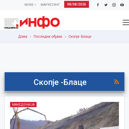
08/08/2026
MORE
МАРКЕТИНГ
Дома
Последни објави
Скопје -Блаце
Скопје -Блаце
МАКЕДОНИЈА