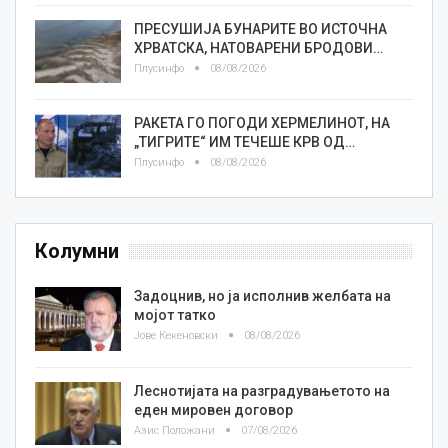
ПРЕСУШИЈА БУНАРИТЕ ВО ИСТОЧНА
ХРВАТСКА, НАТОВАРЕНИ БРОДОВИ…
Плусинфо
08/08/2026
РАКЕТА ГО ПОГОДИ ХЕРМЕЛИНОТ, НА
„ТИГРИТЕ“ ИМ ТЕЧЕШЕ КРВ ОД…
Плусинфо
08/08/2026
Колумни
Задоцнив, но ја исполнив желбата на
мојот татко
Јове Кекеновски
08/08/2026
Леснотијата на разградувањетото на
еден мировен договор
Азис Положани
07/08/2026