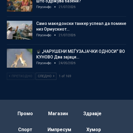
што одржува базени?
Плусинфо
21/07/2026
Само македонски танкер успеал да помине
низ Ормускиот…
Плусинфо
21/07/2026
„НАРУШЕНИ МЕЃУЗАЈАЧКИ ОДНОСИ“ ВО
КУНОВО Два зајаци…
Плусинфо
24/05/2026
ПРЕТХОДНО
СЛЕДНО
1 of 169
Промо
Магазин
Здравје
Спорт
Импресум
Хумор