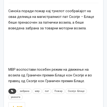
Синоќа поради пожар кај тунелот сообраќајот на
оваа делница на магистралниот пат Скопје – Блаце
беше пренасочен за патнички возила, а беше
воведена забрана за товарни моторни возила.
МВР воспостави посебен режим на движење на
возила од Граничен премин Блаце кон Скопје и во
правец од Скопје кон Граничен премин Блаце.
забрана
мвр
пат
Пожар
Скопје -Блаце
укината