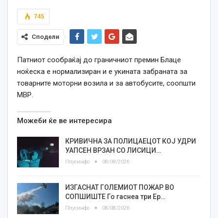
745
Сподели
Патниот сообраќај до граничниот премин Блаце
ноќеска е нормализиран и е укината забраната за
товарните моторни возила и за автобусите, соопшти
МВР.
Можеби ќе ве интересира
КРИВИЧНА ЗА ПОЛИЦАЕЦОТ КОЈ УДРИ
УАПСЕН ВРЗАН СО ЛИСИЦИ…
Плусинфо
08/08/2026
ИЗГАСНАТ ГОЛЕМИОТ ПОЖАР ВО
СОПШИШТЕ Го гаснеа три Ер…
Плусинфо
08/08/2026