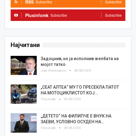
RSS
Subscribe
Subscribe
Plusinfomk
Subscribe
Subscribe
Најчитани
Задоцнив, но ја исполнив желбата на
мојот татко
Јове Кекеновски
08/08/2026
„СЕАТ АЛТЕА“ МУ ГО ПРЕСЕКЛА ПАТОТ
НА МОТОЦИКЛИСТОТ КОЈ…
Плусинфо
09/08/2026
„ДЕТЕТО“ НА ФИЛИПЧЕ Е ВНУК НА
ЗАЕВИ, УСЛОВНО ОСУДЕН НА…
Плусинфо
08/08/2026