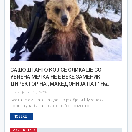
САШО ДРАНГО КОЈ СЕ СЛИКАШЕ СО
УБИЕНА МЕЧКА НЕ Е ВЕЌЕ ЗАМЕНИК
ДИРЕКТОР НА „МАКЕДОНИЈА ПАТ“ На…
Плусинфо
05/03/2025
Веста за смената на Дранго ја објави Шуковски
соопштувајќи за новото работно место.
ПОВЕЌЕ...
МАКЕДОНИЈА