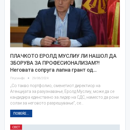
ПЛАЧКОТО ЕРОЛД МУСЛИУ ЛИ НАШОЛ ДА
ЗБОРУВА ЗА ПРОФЕСИОНАЛИЗАМ?!
Неговата сопруга лапна грант од…
Плусинфо
29/06/2024
„Со такво портфолио, сменетиот директиор на
Агенцијата за разузнавање, Еролд Муслиу, може да се
кандидира единствено за лидер на СДС, наместо да рони
солзи за неговото разрешување“, се…
ПОВЕЌЕ...
СВЕТ