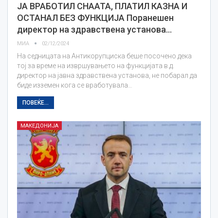
ЈА ВРАБОТИЛ СНААТА, ПЛАТИЛ КАЗНА И
ОСТАНАЛ БЕЗ ФУНКЦИЈА Поранешен
директор на здравствена установа…
МИА
02/12/2024
На седницата на Антикорупциска беше посочено дека
тој за време на извршувањето на функцијата в.д.
директор на јавна здравствена установа, не побарал да
биде изземен кога се вработувала…
ПОВЕЌЕ...
МАКЕДОНИЈА