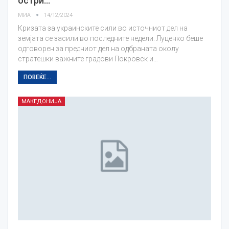
остри…
МИА
14/12/2024
Кризата за украинските сили во источниот дел на
земјата се засили во последните недели. Луценко беше
одговорен за предниот дел на одбраната околу
стратешки важните градови Покровск и…
ПОВЕЌЕ...
МАКЕДОНИЈА