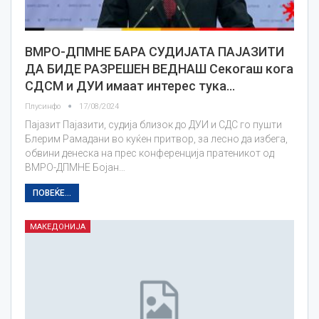
ВМРО-ДПМНЕ БАРА СУДИЈАТА ПАЈАЗИТИ
ДА БИДЕ РАЗРЕШЕН ВЕДНАШ Секогаш кога
СДСМ и ДУИ имаат интерес тука…
Плусинфо
17/08/2024
Пајазит Пајазити, судија близок до ДУИ и СДС го пушти
Блерим Рамадани во куќен притвор, за лесно да избега,
обвини денеска на прес конференција пратеникот од
ВМРО-ДПМНЕ Бојан…
ПОВЕЌЕ...
МАКЕДОНИЈА