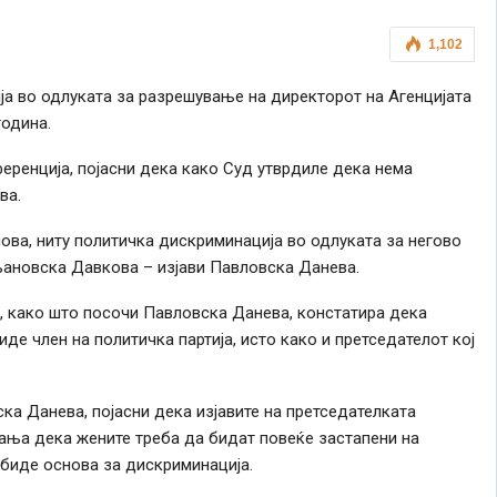
1,102
ја во одлуката за разрешување на директорот на Агенцијата
година.
еренција, појасни дека како Суд утврдиле дека нема
ва.
ова, ниту политичка дискриминација во одлуката за негово
ановска Давкова – изјави Павловска Данева.
, како што посочи Павловска Данева, констатира дека
иде член на политичка партија, исто како и претседателот кој
ка Данева, појасни дека изјавите на претседателката
ња дека жените треба да бидат повеќе застапени на
 биде основа за дискриминација.