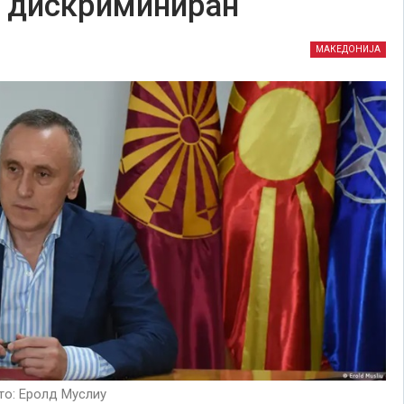
и дискриминиран
МАКЕДОНИЈА
о: Еролд Муслиy