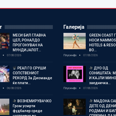
т
Галерија
МЕСИ БИЛ ГЛАВНА
GREEN COAST 
ЦЕЛ, РОНАЛДО
НОСИ NAMMOS
ПРОГОНУВАН НА
HOTELS & RES
МУНДИЈАЛОТ…
ВО…
о
07/08/2026
Плусинфо
07/08/2026
РЕАЛ ГО СРУШИ
ДУО ОД
СОПСТВЕНИОТ
СОНИШТАТА: 
РЕКОРД За Диоманде
И КАЈЛИ МИНО
ќе плати…
заедничка…
о
06/08/2026
Плусинфо
07/08/2026
ВОЗНЕМИРУВАЧКО
МАДОНА СА
Гром усмрти
ДЕТЕ ОД ДЕНИ
фудбалер среде
РОДМАН И БИ
натпревар во…
СПРЕМНА ДА 