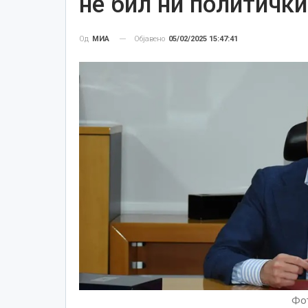
не бил ни политичк
Објавено
05/02/2025 15:47:41
Од
МИА
Фот