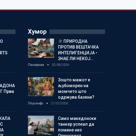
Хумор
ГО
ПРИРОДНА
ПРОТИВ ВЕШТАЧКА
ORTS
ИНТЕЛИГЕНЦИЈА •
ЗНАЕ ЛИ НЕКОЈ…
Панорама
02/08/2026
Зошто мажот е
МАДОНА
љубоморен на
Г Прва
момчето што
одржува базени?
Плусинфо
21/07/2026
КАЛА
Само македонски
С
танкер успеал да
ЛА
помине низ
МУ…
Ормускиот…