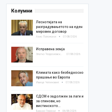
Колумни
Леснотијата на
разградувањетото на еден
мировен договор
Азис Положани
07/08/2026
Исправена земја
Златко Теодосиевски
07/08/2026
Климата како безбедносно
прашање во Европа
Ивица Челиковиќ
07/08/2026
СДСМ е задолжен за лаги и
за спинови, но
вистинското…
Бранко Героски
06/08/2026