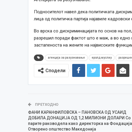
Подносителот навел дека политичката дискрим
лица од политичка партија најавиле кадровски
Во врска со дискриминацијата по основ на пол
разрешил поради фактот што е маж, а во едно и
застапеноста на жените на највисоките функции
агенција за разузнавање
еролд муслиу
разреше
Сподели
ПРЕТХОДНО
ФАНИ КАРАНФИЛОВСКА – ПАНОВСКА ОД УСАИД
ДОБИЛА ДОНАЦИЈА ОД 1,2 МИЛИОНИ ДОЛАРИ Со
парите раководела како директорка на Фондација
Отворено општество Македонија