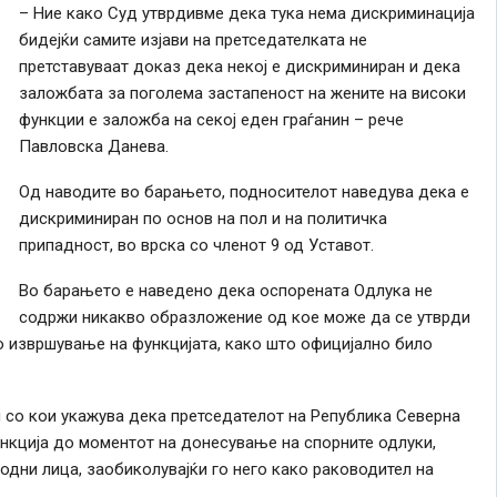
– Ние како Суд утврдивме дека тука нема дискриминација
бидејќи самите изјави на претседателката не
претставуваат доказ дека некој е дискриминиран и дека
заложбата за поголема застапеност на жените на високи
функции е заложба на секој еден граѓанин – рече
Павловска Данева.
Од наводите во барањето, подносителот наведува дека е
дискриминиран по основ на пол и на политичка
припадност, во врска со членот 9 од Уставот.
Во барањето е наведено дека оспорената Одлука не
содржи никакво образложение од кое може да се утврди
о извршување на функцијата, како што официјално било
 со кои укажува дека претседателот на Република Северна
нкција до моментот на донесување на спорните одлуки,
дни лица, заобиколувајќи го него како раководител на