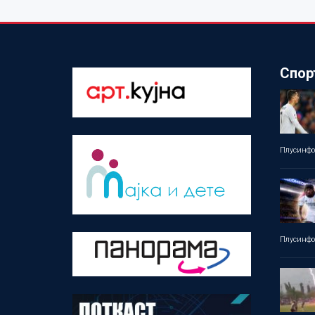
Спор
Плусинф
Плусинф