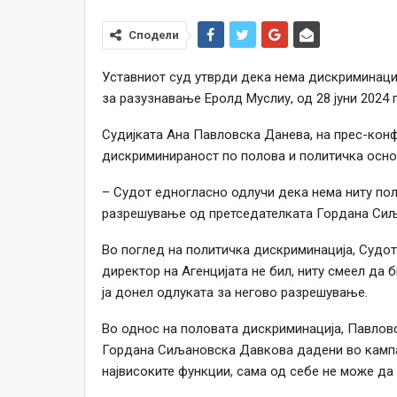
Сподели
Уставниот суд утврди дека нема дискриминаци
за разузнавање Еролд Муслиу, од 28 јуни 2024 
Судијката Ана Павловска Данева, на прес-конф
дискриминираност по полова и политичка осно
– Судот едногласно одлучи дека нема ниту пол
разрешување од претседателката Гордана Сиљ
Во поглед на политичка дискриминација, Судот
директор на Агенцијата не бил, ниту смеел да б
ја донел одлуката за негово разрешување.
Во однос на половата дискриминација, Павловс
Гордана Сиљановска Давкова дадени во кампа
највисоките функции, сама од себе не може да