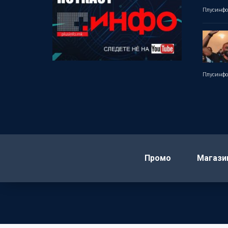
Плусинф
Плусинф
Промо
Магази