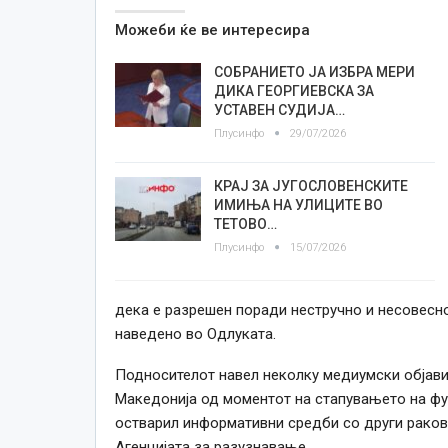
Можеби ќе ве интересира
СОБРАНИЕТО ЈА ИЗБРА МЕРИ
ДИКА ГЕОРГИЕВСКА ЗА
УСТАВЕН СУДИЈА…
Плусинфо
29/07/2026
КРАЈ ЗА ЈУГОСЛОВЕНСКИТЕ
ИМИЊА НА УЛИЦИТЕ ВО
ТЕТОВО…
Плусинфо
15/07/2026
дека е разрешен поради нестручно и несовесн
наведено во Одлуката.
Подносителот навел неколку медиумски објави
Македонија од моментот на стапувањето на фу
остварил информативни средби со други раково
Агенцијата за разузнавање.