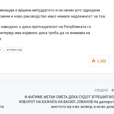
инација е вршена меѓудругото и на начин што одредени
 смени и ново раководство иако немале надлежност за тоа.
, наведено е дека претседателот на Републиката го
нтервју има изјавено дека треба да се внимава на
.
н
уставен суд
1,102
СЛЕДНО
И ФАТИМЕ ФЕТАИ СМЕТА ДЕКА СУДОТ ЗГРЕШИЛ ВО
ИЗБОРОТ НА КАЗНАТА НА ВАСИЛ ЈОВАНОВ На дилерот
та
местото му е во затвор, а не во дом