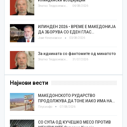
Златко Теодосиевски
04/08/2026
ИЛИНДЕН 2026 • ВРЕМЕ Е МАКЕДОНИЈА
ДА ЗБОРУВА СО ЕДЕН ГЛАС…
Јове Кекеновски
03/08/2026
За иднината со фантомите од минатото
Златко Теодосиевски
31/07/2026
Најнови вести
МАКЕДОНСКОТО РУДАРСТВО
ПРОДОЛЖУВА ДА ТОНЕ ИАКО ИМА НА…
Плусинфо
07/08/2026
СО СУПА ОД КУЧЕШКО МЕСО ПРОТИВ