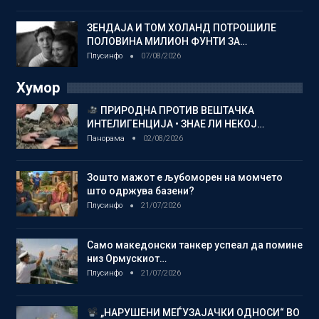
ЗЕНДАЈА И ТОМ ХОЛАНД ПОТРОШИЛЕ
ПОЛОВИНА МИЛИОН ФУНТИ ЗА…
Плусинфо
07/08/2026
Хумор
ПРИРОДНА ПРОТИВ ВЕШТАЧКА
ИНТЕЛИГЕНЦИЈА • ЗНАЕ ЛИ НЕКОЈ…
Панорама
02/08/2026
Зошто мажот е љубоморен на момчето
што одржува базени?
Плусинфо
21/07/2026
Само македонски танкер успеал да помине
низ Ормускиот…
Плусинфо
21/07/2026
„НАРУШЕНИ МЕЃУЗАЈАЧКИ ОДНОСИ“ ВО