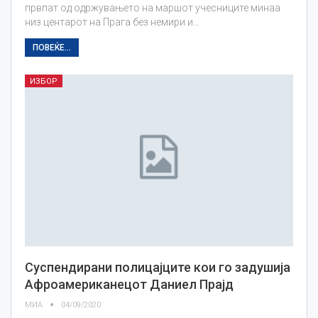
првпат од одржувањето на маршот учесниците минаа
низ центарот на Прага без немири и…
ПОВЕЌЕ...
ИЗБОР
Суспендирани полицајците кои го задушија
Афроамериканецот Даниел Прајд
МИА
04/09/2020