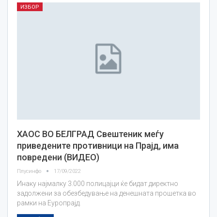
ИЗБОР
ХАОС ВО БЕЛГРАД Свештеник меѓу
приведените противници на Прајд, има
повредени (ВИДЕО)
Плусинфо
17/09/2022
Инаку најмалку 3.000 полицајци ќе бидат директно
задолжени за обезбедување на денешната прошетка во
рамки на Еуропрајд.