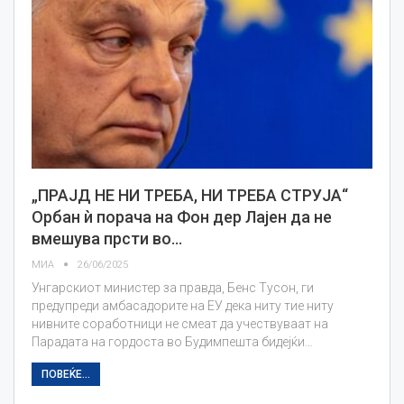
„ПРАЈД НЕ НИ ТРЕБА, НИ ТРЕБА СТРУЈА“
Орбан ѝ порача на Фон дер Лајен да не
вмешува прсти во…
МИА
26/06/2025
Унгарскиот министер за правда, Бенс Тусон, ги
предупреди амбасадорите на ЕУ дека ниту тие ниту
нивните соработници не смеат да учествуваат на
Парадата на гордоста во Будимпешта бидејќи…
ПОВЕЌЕ...