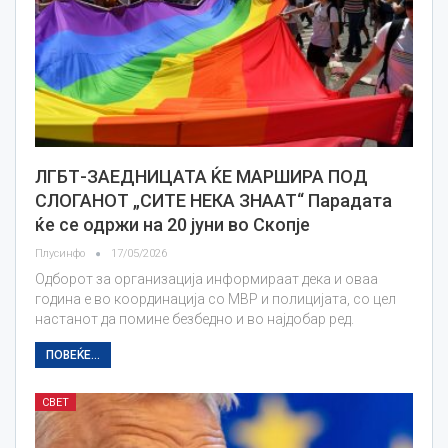
ЛГБТ-ЗАЕДНИЦАТА ЌЕ МАРШИРА ПОД
СЛОГАНОТ „СИТЕ НЕКА ЗНААТ“ Парадата
ќе се одржи на 20 јуни во Скопје
Плусинфо
17/05/2026
Одборот за организација информираат дека и оваа
година е во координација со МВР и полицијата, со цел
настанот да помине безбедно и во најдобар ред.
ПОВЕЌЕ...
СВЕТ