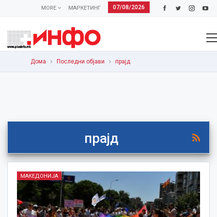
07/08/2026
MORE
МАРКЕТИНГ
Дома
Последни објави
прајд
прајд
МАКЕДОНИЈА