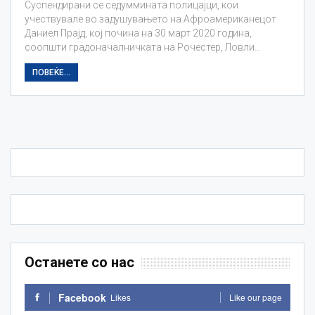
Суспендирани се седуммината полицајци, кои
учествувале во задушувањето на Афроамериканецот
Даниел Прајд, кој почина на 30 март 2020 година,
соопшти градоначалничката на Рочестер, Ловли…
ПОВЕЌЕ...
Останете со нас
Facebook
Likes
Like our page