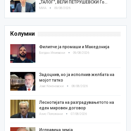
„ТАЛОГ“, ВЕЛИ ПЕТРУШЕВСКИ Го…
МИА
09/08/2026
Колумни
Филипче ја промаши и Македонија
Богдан Илиевски
09/08/2026
Задоцнив, но ја исполнив желбата на
мојот татко
Јове Кекеновски
08/08/2026
Леснотијата на разградувањетото на
еден мировен договор
Азис Положани
07/08/2026
Исправена земја