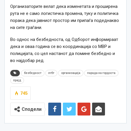
Организаторите велат дека изменетата и проширена
рута не е само логистичка промена, туку и политичка
порака дека јавниот простор им припаѓа подеднакво
на сите граѓани.
Во однос на безбедноста, од Одборот информираат
дека и оваа година се во координација со МВР и
полицијата, со цел настанот да помине безбедно и
во најдобар ред.
безбедност
лгбт
организација
парада на гордоста
прајд
745
Сподели