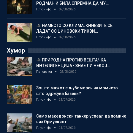
РОДМАН И БИЛА СПРЕМНА ДА МУ…
Плусинфо
07/08/2026
НАМЕСТО СО КЛИМА, КИНЕЗИТЕ СЕ
ЛАДАТ СО ЏИНОВСКИ ТИКВИ…
Плусинфо
07/08/2026
Хумор
ПРИРОДНА ПРОТИВ ВЕШТАЧКА
ИНТЕЛИГЕНЦИЈА • ЗНАЕ ЛИ НЕКОЈ…
Панорама
02/08/2026
Зошто мажот е љубоморен на момчето
што одржува базени?
Плусинфо
21/07/2026
Само македонски танкер успеал да помине
низ Ормускиот…
Плусинфо
21/07/2026