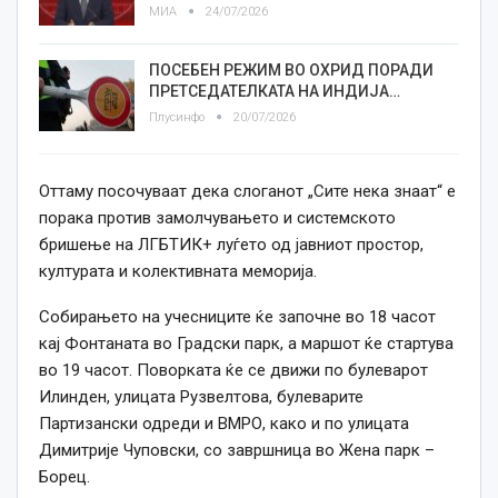
МИА
24/07/2026
ПОСЕБЕН РЕЖИМ ВО ОХРИД ПОРАДИ
ПРЕТСЕДАТЕЛКАТА НА ИНДИЈА…
Плусинфо
20/07/2026
Оттаму посочуваат дека слоганот „Сите нека знаат“ е
порака против замолчувањето и системското
бришење на ЛГБТИК+ луѓето од јавниот простор,
културата и колективната меморија.
Собирањето на учесниците ќе започне во 18 часот
кај Фонтаната во Градски парк, а маршот ќе стартува
во 19 часот. Поворката ќе се движи по булеварот
Илинден, улицата Рузвелтова, булеварите
Партизански одреди и ВМРО, како и по улицата
Димитрије Чуповски, со завршница во Жена парк –
Борец.