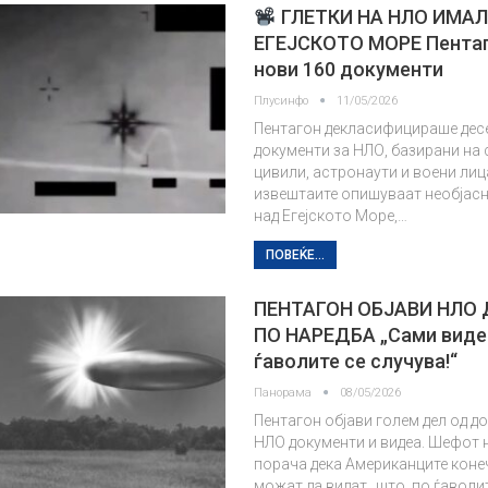
ГЛЕТКИ НА НЛО ИМАЛ
ЕГЕЈСКОТО МОРЕ Пентаг
нови 160 документи
Плусинфо
11/05/2026
Пентагон декласифицираше дес
документи за НЛО, базирани на
цивили, астронаути и воени лица
извештаите опишуваат необјас
над Егејското Море,…
ПОВЕЌЕ...
ПЕНТАГОН ОБЈАВИ НЛО
ПО НАРЕДБА „Сами виде
ѓаволите се случува!“
Панорама
08/05/2026
Пентагон објави голем дел од до
НЛО документи и видеа. Шефот 
порача дека Американците коне
можат да видат „што, по ѓаволит