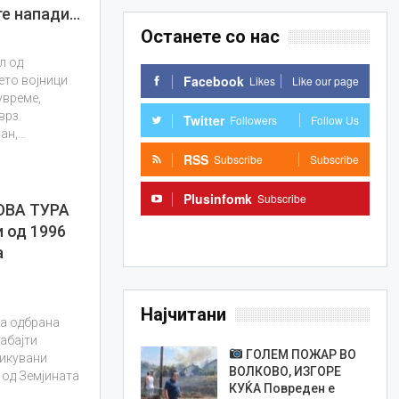
е напади…
Останете со нас
л од
Facebook
Likes
Like our page
ето војници
увреме,
врз
Twitter
Followers
Follow Us
ан,…
RSS
Subscribe
Subscribe
Plusinfomk
Subscribe
ОВА ТУРА
 од 1996
Subscribe
а
Најчитани
а одбрана
габајти
ГОЛЕМ ПОЖАР ВО
фикувани
ВОЛКОВО, ИЗГОРЕ
 од Земјината
КУЌА Повреден е