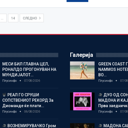
…
14
СЛЕДНО
Галерија
МЕСИ БИЛ ГЛАВНА ЦЕЛ,
GREEN COAST 
РОНАЛДО ПРОГОНУВАН НА
NAMMOS HOTEL
МУНДИЈАЛОТ…
ВО…
Плусинфо
07/08/2026
Плусинфо
07/08
РЕАЛ ГО СРУШИ
ДУО ОД СОН
СОПСТВЕНИОТ РЕКОРД За
МАДОНА И КА
Диоманде ќе плати…
Прва заедничк
Плусинфо
06/08/2026
Плусинфо
07/08
ВОЗНЕМИРУВАЧКО Гром
МАДОНА СА