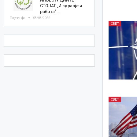
СТОЈАТ „И здравје и
работа“…
Плусинфо
08/08/2026
СВЕТ
СВЕТ