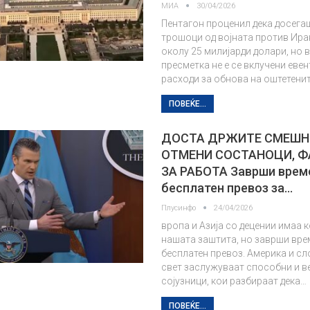
МИА
30/04/2026
Пентагон проценил дека досега
трошоци од војната против Ира
околу 25 милијарди долари, но 
пресметка не е се вклучени еве
расходи за обнова на оштетени
ПОВЕЌЕ...
ДОСТА ДРЖИТЕ СМЕШН
ОТМЕНИ СОСТАНОЦИ, Ф
ЗА РАБОТА Заврши врем
бесплатен превоз за…
Плусинфо
24/04/2026
вропа и Азија со децении имаа 
нашата заштита, но заврши вре
бесплатен превоз. Америка и с
свет заслужуваат способни и в
сојузници, кои разбираат дека…
ПОВЕЌЕ...