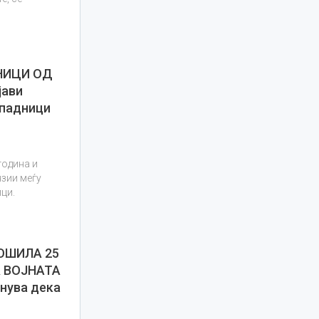
НИЦИ ОД
јави
ипадници
година и
нзии меѓу
ци.
ОШИЛА 25
 ВОЈНАТА
нува дека