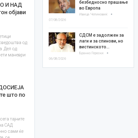
безбедносно прашање
О И НАД
во Европа
он објави
Ивица Челиковиќ
07/08/2026
СДСМ е задолжен за
етици
лаги и за спинови, но
 сведоштва од
вистинското…
. Дел од
Бранко Героски
нети маневри
06/08/2026
 ДОСИЕЈА
те што по
сега тајните
на САД
чно сами ќе
е, се