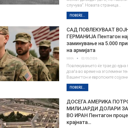
случува“. Новата страница…
ПОВЕЌЕ...
САД ПОВЛЕКУВААТ ВОЈ
ГЕРМАНИЈА Пентагон на
заминување на 5.000 пр
на армијата
МИА
02/05/2026
Повлекувањето ќе трае до една 
доаѓа во време на зголемени те
Вашингтон и европските сојузни
ПОВЕЌЕ...
ДОСЕГА АМЕРИКА ПОТР
МИЛИЈАРДИ ДОЛАРИ ЗА
ВО ИРАН Пентагон проце
крајната…