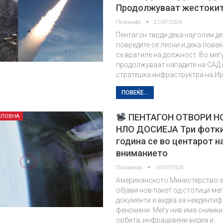
Продолжуваат жестокит
Плусинфо
21/07/2026
Пентагон тврди дека најголем де
повредите се лесни и дека повеќ
се вратиле на должност. Во меѓ
продолжуваат нападите на САД 
стратешка инфраструктра на Ир
ПОВЕЌЕ...
ПЕНТАГОН ОТВОРИ Н
СЛОВНА
НЛО ДОСИЕЈА Три фотки
година се во центарот н
вниманието
Панорама
10/07/2026
Американското Министерство з
објави нов пакет од стотици ме
документи и видеа за неиденти
феномени. Меѓу нив има снимки
орбита, инфрацрвени видеа и…