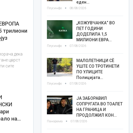
еден…
Плусинфо
08/08/2026
„КОЖУВЧАНКА“ ВО
 ЕВРОПА
ПЕТ ГОДИНИ
5 трилиони
ДОДЕЛИЛА 1,5
јуз
МИЛИОНИ ЕВРА…
Плусинфо
07/08/2026
порача дека
тане цврст
МАЛОЛЕТНИЦИ СÈ
ти сите
УШТЕ СО ТРОТИНЕТИ
ПО УЛИЦИТЕ
Полицијата…
Плусинфо
07/08/2026
И
ЈА ЗАБОРАВИЛ
НСКИ
СОПРУГАТА ВО ТОАЛЕТ
НА ГРАНИЦА И
ари
ПРОДОЛЖИЛ КОН…
вало на…
Панорама
07/08/2026