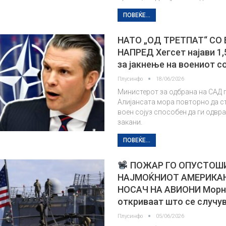
ПОВЕЌЕ...
НАТО „ОД ТРЕТПАТ“ СО
НАПРЕД Хегсет најави 1,
за јакнење на воениот со
Плусинфо
18/06/2026
Министерот за одбрана на САД 
Алијансата мора повторно да с
воен сојуз способен да ги одвра
закани.
ПОВЕЌЕ...
ПОЖАР ГО ОПУСТОШ
НАЈМОЌНИОТ АМЕРИКА
НОСАЧ НА АВИОНИ Морн
откриваат што се случу
Плусинфо
05/06/2026