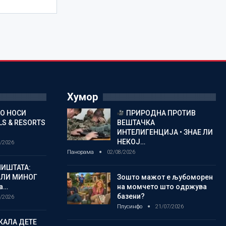
Хумор
ГО НОСИ
ПРИРОДНА ПРОТИВ
S & RESORTS
ВЕШТАЧКА
ИНТЕЛИГЕНЦИЈА • ЗНАЕ ЛИ
НЕКОЈ…
/2026
Панорама
02/08/2026
ИШТАТА:
ЈЛИ МИНОГ
Зошто мажот е љубоморен
а…
на момчето што одржува
базени?
/2026
Плусинфо
21/07/2026
КАЛА ДЕТЕ