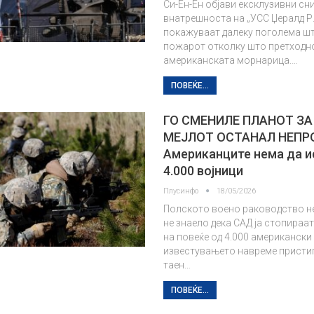
Си-Ен-Ен објави ексклузивни сн
внатрешноста на „УСС Џералд Р.
покажуваат далеку поголема шт
пожарот отколку што претходн
американската морнарица.…
ПОВЕЌЕ...
ГО СМЕНИЛЕ ПЛАНОТ ЗА
МЕЈЛОТ ОСТАНАЛ НЕПР
Американците нема да и
4.000 војници
Плусинфо
18/05/2026
Полското воено раководство н
не знаело дека САД ја стопираа
на повеќе од 4.000 американски 
известувањето навреме присти
таен…
ПОВЕЌЕ...