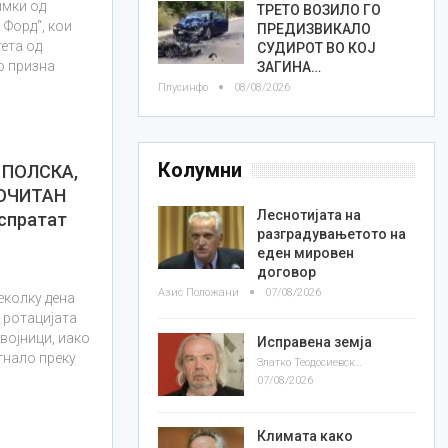
имки од
ТРЕТО ВОЗИЛО ГО
 Форд“, кои
ПРЕДИЗВИКАЛО
ета од
СУДИРОТ ВО КОЈ
о призна
ЗАГИНА…
Плусинфо
08/08/2026
Колумни
 ПОЛСКА,
ОЧИТАН
Леснотијата на
спратат
разградувањетото на
еден мировен
договор
Азис Положани
07/08/2026
еколку дена
т ротацијата
војници, иако
Исправена земја
гнало преку
Златко Теодосиевски
07/08/2026
Климата како