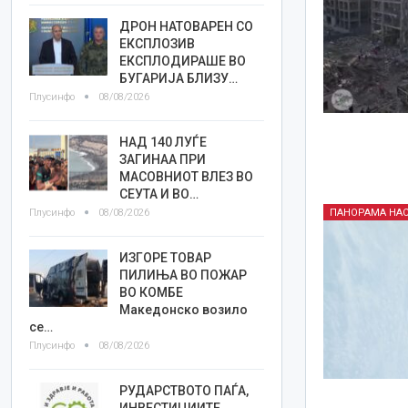
ДРОН НАТОВАРЕН СО
ЕКСПЛОЗИВ
ЕКСПЛОДИРАШЕ ВО
БУГАРИЈА БЛИЗУ…
Плусинфо
08/08/2026
НАД 140 ЛУЃЕ
ЗАГИНАА ПРИ
МАСОВНИОТ ВЛЕЗ ВО
СЕУТА И ВО…
Плусинфо
08/08/2026
ПАНОРАМА НА
ИЗГОРЕ ТОВАР
ПИЛИЊА ВО ПОЖАР
ВО КОМБЕ
Македонско возило
се…
Плусинфо
08/08/2026
РУДАРСТВОТО ПАЃА,
ИНВЕСТИЦИИТЕ